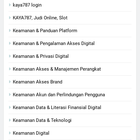
kaya787 login
KAYA787, Judi Online, Slot
Keamanan & Panduan Platform
Keamanan & Pengalaman Akses Digital
Keamanan & Privasi Digital
Keamanan Akses & Manajemen Perangkat
Keamanan Akses Brand
Keamanan Akun dan Perlindungan Pengguna
Keamanan Data & Literasi Finansial Digital
Keamanan Data & Teknologi
Keamanan Digital