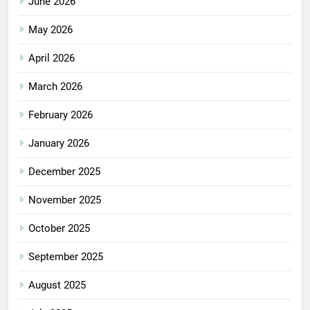
June 2026
May 2026
April 2026
March 2026
February 2026
January 2026
December 2025
November 2025
October 2025
September 2025
August 2025