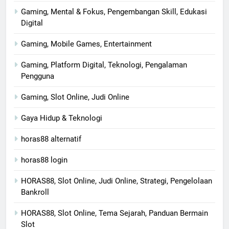
Gaming, Mental & Fokus, Pengembangan Skill, Edukasi
Digital
Gaming, Mobile Games, Entertainment
Gaming, Platform Digital, Teknologi, Pengalaman
Pengguna
Gaming, Slot Online, Judi Online
Gaya Hidup & Teknologi
horas88 alternatif
horas88 login
HORAS88, Slot Online, Judi Online, Strategi, Pengelolaan
Bankroll
HORAS88, Slot Online, Tema Sejarah, Panduan Bermain
Slot