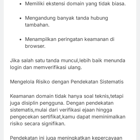
Memiliki ekstensi domain yang tidak biasa.
Mengandung banyak tanda hubung
tambahan.
Menampilkan peringatan keamanan di
browser.
Jika salah satu tanda muncul,lebih baik menunda
login dan memverifikasi ulang.
Mengelola Risiko dengan Pendekatan Sistematis
Keamanan domain tidak hanya soal teknis,tetapi
juga disiplin pengguna. Dengan pendekatan
sistematis,mulai dari verifikasi ejaan hingga
pengecekan sertifikat,kamu dapat meminimalkan
risiko secara signifikan.
Pendekatan ini juga meningkatkan kepercayaan