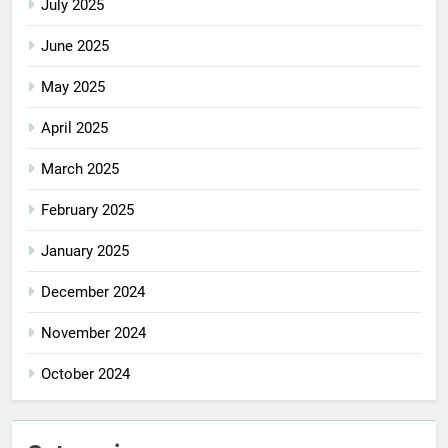
July 2025
June 2025
May 2025
April 2025
March 2025
February 2025
January 2025
December 2024
November 2024
October 2024