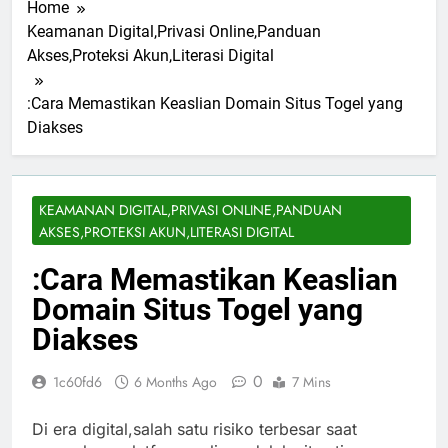
Home
Keamanan Digital,Privasi Online,Panduan
Akses,Proteksi Akun,Literasi Digital
:Cara Memastikan Keaslian Domain Situs Togel yang
Diakses
KEAMANAN DIGITAL,PRIVASI ONLINE,PANDUAN
AKSES,PROTEKSI AKUN,LITERASI DIGITAL
:Cara Memastikan Keaslian
Domain Situs Togel yang
Diakses
0
1c60fd6
6 Months Ago
7 Mins
Di era digital,salah satu risiko terbesar saat