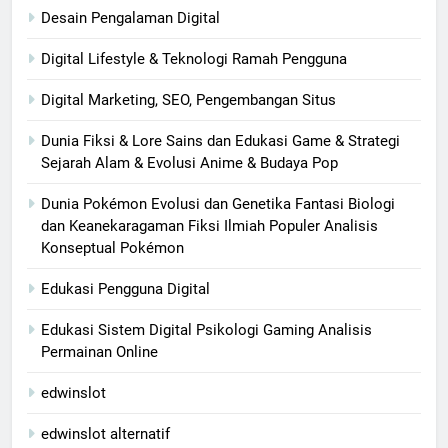
Desain Pengalaman Digital
Digital Lifestyle & Teknologi Ramah Pengguna
Digital Marketing, SEO, Pengembangan Situs
Dunia Fiksi & Lore Sains dan Edukasi Game & Strategi
Sejarah Alam & Evolusi Anime & Budaya Pop
Dunia Pokémon Evolusi dan Genetika Fantasi Biologi
dan Keanekaragaman Fiksi Ilmiah Populer Analisis
Konseptual Pokémon
Edukasi Pengguna Digital
Edukasi Sistem Digital Psikologi Gaming Analisis
Permainan Online
edwinslot
edwinslot alternatif