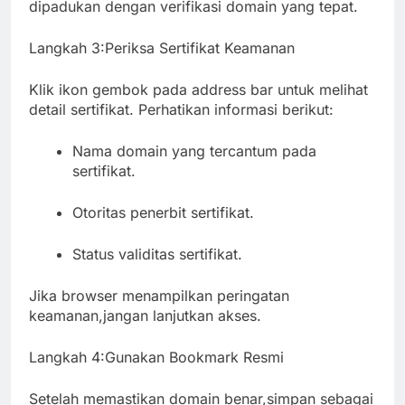
dipadukan dengan verifikasi domain yang tepat.
Langkah 3:Periksa Sertifikat Keamanan
Klik ikon gembok pada address bar untuk melihat
detail sertifikat. Perhatikan informasi berikut:
Nama domain yang tercantum pada
sertifikat.
Otoritas penerbit sertifikat.
Status validitas sertifikat.
Jika browser menampilkan peringatan
keamanan,jangan lanjutkan akses.
Langkah 4:Gunakan Bookmark Resmi
Setelah memastikan domain benar,simpan sebagai