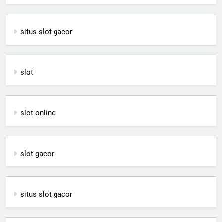
situs slot gacor
slot
slot online
slot gacor
situs slot gacor