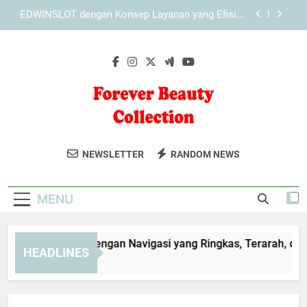
Skip
LEBAH4D dengan Konsep Layanan yang Efisien
to
dan Terarah
content
KAYA787 dengan Konsep Layanan yang Efisien
dan Terarah
LEBAH4D Login dengan Navigasi yang Ringkas,
Terarah, dan Mudah Dipahami
EDWINSLOT dengan Konsep Layanan yang Efisien
dan Terarah
Forever Beauty
LEBAH4D dengan Konsep Layanan yang Efisien
Temukan Produk Kecantikan Berkualitas Di
dan Terarah
NEWSLETTER
RANDOM NEWS
Collection
Forever Beauty Collection. Untuk Perawatan
KAYA787 dengan Konsep Layanan yang Efisien
dan Terarah
Kulit Dan Tubuh Anda.
MENU
EBAH4D Login dengan Navigasi yang Ringkas, Terarah, dan M
HEADLINES
Weeks Ago