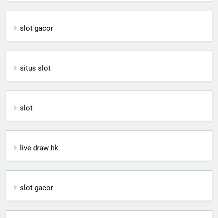
slot gacor
situs slot
slot
live draw hk
slot gacor