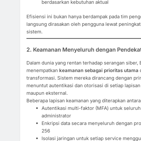
berdasarkan kebutuhan aktual
Efisiensi ini bukan hanya berdampak pada tim peng
langsung dirasakan oleh pengguna lewat peningkat
sistem.
2. Keamanan Menyeluruh dengan Pendekat
Dalam dunia yang rentan terhadap serangan siber
menempatkan
keamanan sebagai prioritas utama
d
transformasi. Sistem mereka dirancang dengan pri
menuntut autentikasi dan otorisasi di setiap lapisan
maupun eksternal.
Beberapa lapisan keamanan yang diterapkan antara 
Autentikasi multi-faktor (MFA) untuk selur
administrator
Enkripsi data secara menyeluruh dengan pr
256
Isolasi jaringan untuk setiap service menggu