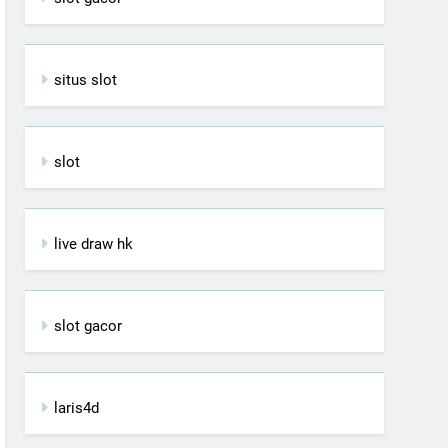
situs slot
slot
live draw hk
slot gacor
laris4d