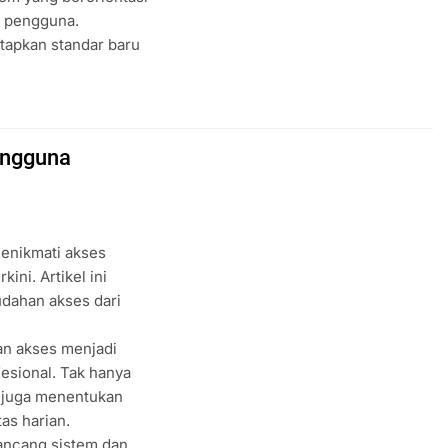
n pengguna.
apkan standar baru
engguna
enikmati akses
ni. Artikel ini
udahan akses dari
an akses menjadi
fesional. Tak hanya
s juga menentukan
tas harian.
ncang sistem dan