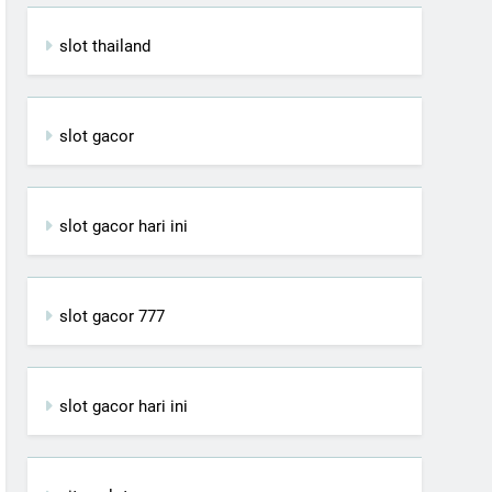
slot thailand
slot gacor
slot gacor hari ini
slot gacor 777
slot gacor hari ini