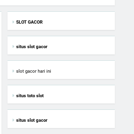
SLOT GACOR
situs slot gacor
slot gacor hari ini
situs toto slot
situs slot gacor