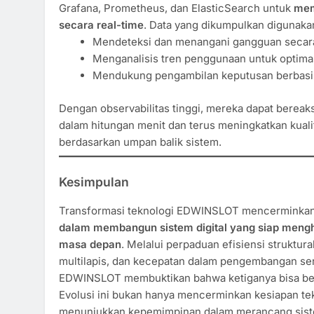
Grafana, Prometheus, dan ElasticSearch untuk
mem
secara real-time
. Data yang dikumpulkan digunaka
Mendeteksi dan menangani gangguan secara
Menganalisis tren penggunaan untuk optima
Mendukung pengambilan keputusan berbasis
Dengan observabilitas tinggi, mereka dapat bereaks
dalam hitungan menit dan terus meningkatkan kuali
berdasarkan umpan balik sistem.
Kesimpulan
Transformasi teknologi EDWINSLOT mencerminka
dalam membangun sistem digital yang siap meng
masa depan
. Melalui perpaduan efisiensi struktur
multilapis, dan kecepatan dalam pengembangan ser
EDWINSLOT membuktikan bahwa ketiganya bisa ber
Evolusi ini bukan hanya mencerminkan kesiapan tekn
menunjukkan kepemimpinan dalam merancang siste