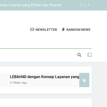
ep Layanan yang Efisien dan Terarah
ep Layanan yang Efisien dan Terarah
sep Layanan yang Efisien dan Terarah
NEWSLETTER
RANDOM NEWS
Ringkas, Terarah, dan Mudah Dipahami
tuk Perawatan Kulit Dan Tubuh Anda.
ep Layanan yang Efisien dan Terarah
ep Layanan yang Efisien dan Terarah
sep Layanan yang Efisien dan Terarah
AH4D dengan Konsep Layanan yang Efisien dan Terarah
eeks Ago