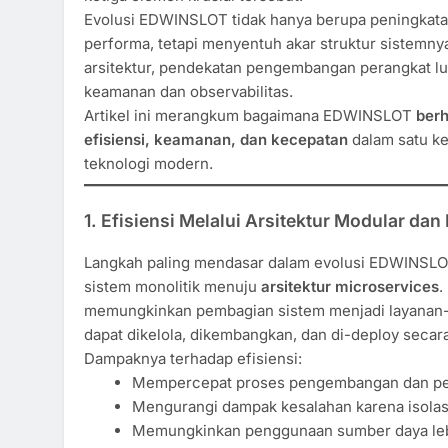
Evolusi EDWINSLOT tidak hanya berupa peningkata
performa, tetapi menyentuh akar struktur sistemnya
arsitektur, pendekatan pengembangan perangkat lu
keamanan dan observabilitas.
Artikel ini merangkum bagaimana EDWINSLOT
ber
efisiensi, keamanan, dan kecepatan
dalam satu ke
teknologi modern.
1. Efisiensi Melalui Arsitektur Modular dan
Langkah paling mendasar dalam evolusi EDWINSLOT
sistem monolitik menuju
arsitektur microservices
.
memungkinkan pembagian sistem menjadi layanan-
dapat dikelola, dikembangkan, dan di-deploy secar
Dampaknya terhadap efisiensi:
Mempercepat proses pengembangan dan pe
Mengurangi dampak kesalahan karena isolas
Memungkinkan penggunaan sumber daya leb