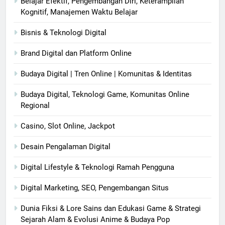
Belajar Efektif, Pengembangan Diri, Keterampilan
Kognitif, Manajemen Waktu Belajar
Bisnis & Teknologi Digital
Brand Digital dan Platform Online
Budaya Digital | Tren Online | Komunitas & Identitas
Budaya Digital, Teknologi Game, Komunitas Online
Regional
Casino, Slot Online, Jackpot
Desain Pengalaman Digital
Digital Lifestyle & Teknologi Ramah Pengguna
Digital Marketing, SEO, Pengembangan Situs
Dunia Fiksi & Lore Sains dan Edukasi Game & Strategi
Sejarah Alam & Evolusi Anime & Budaya Pop