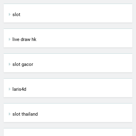
slot
live draw hk
slot gacor
laris4d
slot thailand