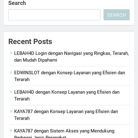
Search
SEARCH
Recent Posts
LEBAH4D Login dengan Navigasi yang Ringkas, Terarah,
dan Mudah Dipahami
EDWINSLOT dengan Konsep Layanan yang Efisien dan
Terarah
LEBAH4D dengan Konsep Layanan yang Efisien dan
Terarah
KAYA787 dengan Konsep Layanan yang Efisien dan
Terarah
KAYA787 dengan Sistem Akses yang Mendukung
Berbagai Jenis Perangkat