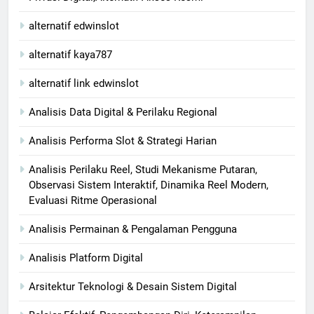
alternatif edwinslot
alternatif kaya787
alternatif link edwinslot
Analisis Data Digital & Perilaku Regional
Analisis Performa Slot & Strategi Harian
Analisis Perilaku Reel, Studi Mekanisme Putaran,
Observasi Sistem Interaktif, Dinamika Reel Modern,
Evaluasi Ritme Operasional
Analisis Permainan & Pengalaman Pengguna
Analisis Platform Digital
Arsitektur Teknologi & Desain Sistem Digital