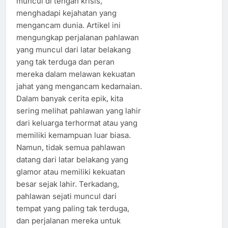
muncul di tengah krisis,
menghadapi kejahatan yang
mengancam dunia. Artikel ini
mengungkap perjalanan pahlawan
yang muncul dari latar belakang
yang tak terduga dan peran
mereka dalam melawan kekuatan
jahat yang mengancam kedamaian.
Dalam banyak cerita epik, kita
sering melihat pahlawan yang lahir
dari keluarga terhormat atau yang
memiliki kemampuan luar biasa.
Namun, tidak semua pahlawan
datang dari latar belakang yang
glamor atau memiliki kekuatan
besar sejak lahir. Terkadang,
pahlawan sejati muncul dari
tempat yang paling tak terduga,
dan perjalanan mereka untuk