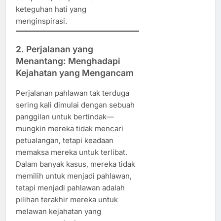
keteguhan hati yang
menginspirasi.
2. Perjalanan yang
Menantang: Menghadapi
Kejahatan yang Mengancam
Perjalanan pahlawan tak terduga
sering kali dimulai dengan sebuah
panggilan untuk bertindak—
mungkin mereka tidak mencari
petualangan, tetapi keadaan
memaksa mereka untuk terlibat.
Dalam banyak kasus, mereka tidak
memilih untuk menjadi pahlawan,
tetapi menjadi pahlawan adalah
pilihan terakhir mereka untuk
melawan kejahatan yang