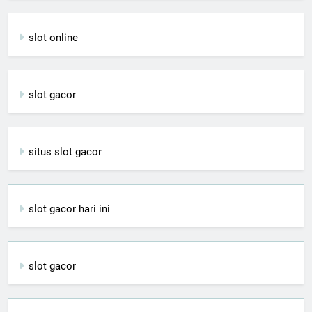
slot online
slot gacor
situs slot gacor
slot gacor hari ini
slot gacor