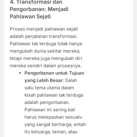
4. Transformasi dan
Pengorbanan: Menjadi
Pahlawan Sejati
Proses menjadi pahlawan sejati
adalah perjalanan transformasi.
Pahlawan tak terduga tidak hanya
mengubah dunia sekitar mereka,
tetapi mereka juga mengubah diri
mereka sendiri dalam prosesnya.
Pengorbanan untuk Tujuan
yang Lebih Besar
: Salah
satu tema utama dalam
kisah pahlawan tak terduga
adalah pengorbanan.
Pahlawan ini sering kali
harus melepaskan sesuatu
yang sangat berharga, entah
itu keluarga, teman, atau