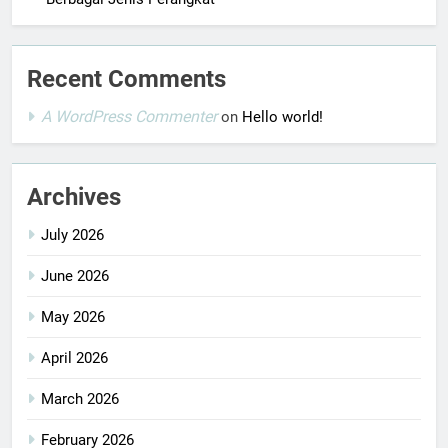
Recent Comments
A WordPress Commenter
on
Hello world!
Archives
July 2026
June 2026
May 2026
April 2026
March 2026
February 2026