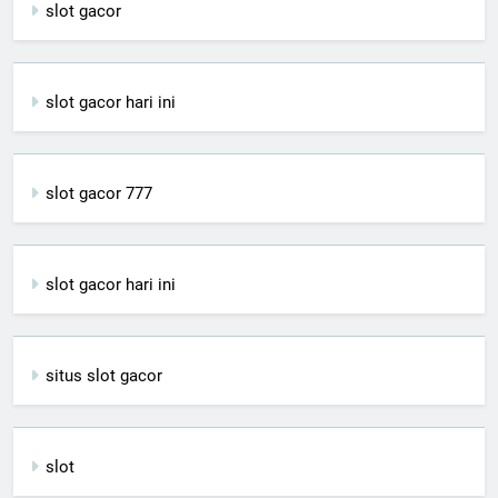
slot gacor
slot gacor hari ini
slot gacor 777
slot gacor hari ini
situs slot gacor
slot