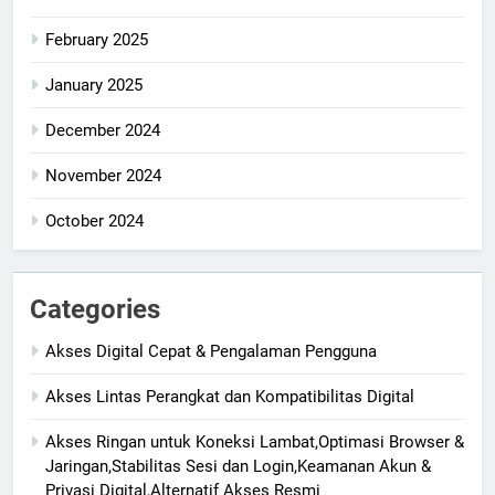
February 2025
January 2025
December 2024
November 2024
October 2024
Categories
Akses Digital Cepat & Pengalaman Pengguna
Akses Lintas Perangkat dan Kompatibilitas Digital
Akses Ringan untuk Koneksi Lambat,Optimasi Browser &
Jaringan,Stabilitas Sesi dan Login,Keamanan Akun &
Privasi Digital,Alternatif Akses Resmi