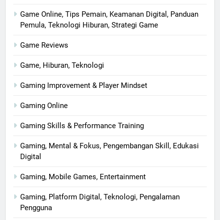
Game Online, Tips Pemain, Keamanan Digital, Panduan
Pemula, Teknologi Hiburan, Strategi Game
Game Reviews
Game, Hiburan, Teknologi
Gaming Improvement & Player Mindset
Gaming Online
Gaming Skills & Performance Training
Gaming, Mental & Fokus, Pengembangan Skill, Edukasi
Digital
Gaming, Mobile Games, Entertainment
Gaming, Platform Digital, Teknologi, Pengalaman
Pengguna