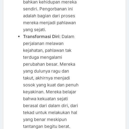
bahkan kehidupan mereka
sendiri. Pengorbanan ini
adalah bagian dari proses
mereka menjadi pahlawan
yang sejati.
Transformasi Diri
: Dalam
perjalanan melawan
kejahatan, pahlawan tak
terduga mengalami
perubahan besar. Mereka
yang dulunya ragu dan
takut, akhirnya menjadi
sosok yang kuat dan penuh
keyakinan. Mereka belajar
bahwa kekuatan sejati
berasal dari dalam diri, dari
tekad untuk melakukan hal
yang benar meskipun
tantangan begitu berat.