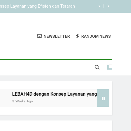
ep Layanan yang Efisien dan Terarah
ep Layanan yang Efisien dan Terarah
sep Layanan yang Efisien dan Terarah
NEWSLETTER
RANDOM NEWS
Ringkas, Terarah, dan Mudah Dipahami
tuk Perawatan Kulit Dan Tubuh Anda.
ep Layanan yang Efisien dan Terarah
ep Layanan yang Efisien dan Terarah
sep Layanan yang Efisien dan Terarah
4D dengan Konsep Layanan yang Efisien dan Terarah
K
s Ago
3