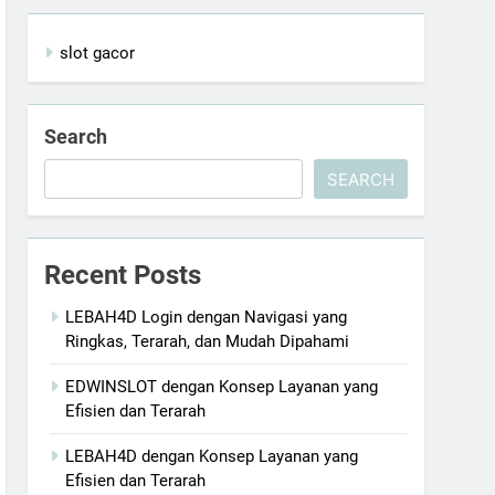
slot gacor
Search
SEARCH
Recent Posts
LEBAH4D Login dengan Navigasi yang
Ringkas, Terarah, dan Mudah Dipahami
EDWINSLOT dengan Konsep Layanan yang
Efisien dan Terarah
LEBAH4D dengan Konsep Layanan yang
Efisien dan Terarah