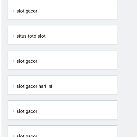
slot gacor
situs toto slot
slot gacor
slot gacor hari ini
slot gacor
slot gacor