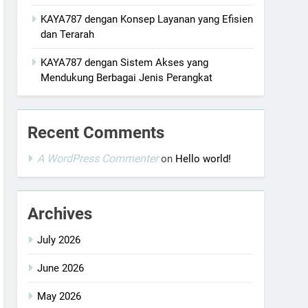
KAYA787 dengan Konsep Layanan yang Efisien
dan Terarah
KAYA787 dengan Sistem Akses yang
Mendukung Berbagai Jenis Perangkat
Recent Comments
A WordPress Commenter
on
Hello world!
Archives
July 2026
June 2026
May 2026