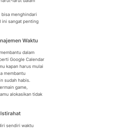
larut-larut dalam
 bisa menghindari
 ini sangat penting
anajemen Waktu
t membantu dalam
perti Google Calendar
mu kapan harus mulai
isa membantu
n sudah habis.
bermain game,
amu alokasikan tidak
stirahat
iri sendiri waktu