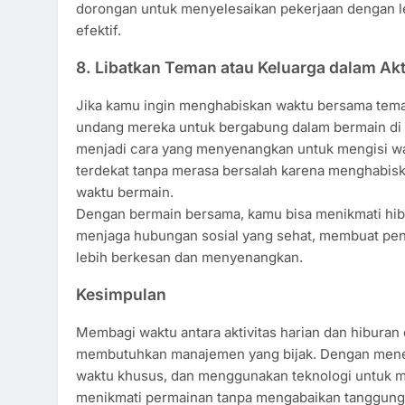
dorongan untuk menyelesaikan pekerjaan dengan l
efektif.
8.
Libatkan Teman atau Keluarga dalam Akt
Jika kamu ingin menghabiskan waktu bersama tema
undang mereka untuk bergabung dalam bermain di Co
menjadi cara yang menyenangkan untuk mengisi w
terdekat tanpa merasa bersalah karena menghabisk
waktu bermain.
Dengan bermain bersama, kamu bisa menikmati hib
menjaga hubungan sosial yang sehat, membuat pe
lebih berkesan dan menyenangkan.
Kesimpulan
Membagi waktu antara aktivitas harian dan hiburan
membutuhkan manajemen yang bijak. Dengan menet
waktu khusus, dan menggunakan teknologi untuk 
menikmati permainan tanpa mengabaikan tanggung j