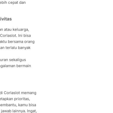
ebih cepat dan
ivitas
n atau keluarga,
rlaslot. Ini bisa
aktu bersama orang
an terlalu banyak
uran sekaligus
ngalaman bermain
 di Corlaslot memang
apkan prioritas,
membantu, kamu bisa
awab lainnya. Ingat,