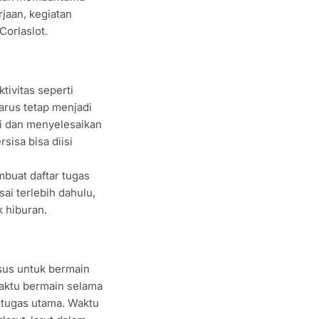
jaan, kegiatan
Corlaslot.
tivitas seperti
harus tetap menjadi
i dan menyelesaikan
sisa bisa diisi
buat daftar tugas
sai terlebih dahulu,
k hiburan.
sus untuk bermain
waktu bermain selama
 tugas utama. Waktu