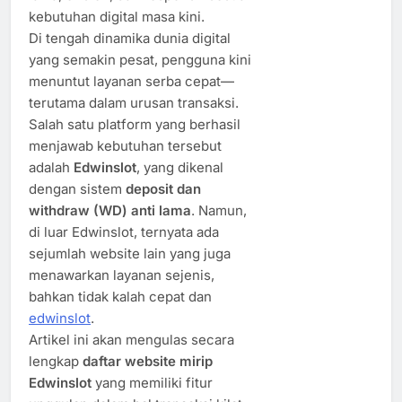
kebutuhan digital masa kini.
Di tengah dinamika dunia digital
yang semakin pesat, pengguna kini
menuntut layanan serba cepat—
terutama dalam urusan transaksi.
Salah satu platform yang berhasil
menjawab kebutuhan tersebut
adalah
Edwinslot
, yang dikenal
dengan sistem
deposit dan
withdraw (WD) anti lama
. Namun,
di luar Edwinslot, ternyata ada
sejumlah website lain yang juga
menawarkan layanan sejenis,
bahkan tidak kalah cepat dan
edwinslot
.
Artikel ini akan mengulas secara
lengkap
daftar website mirip
Edwinslot
yang memiliki fitur