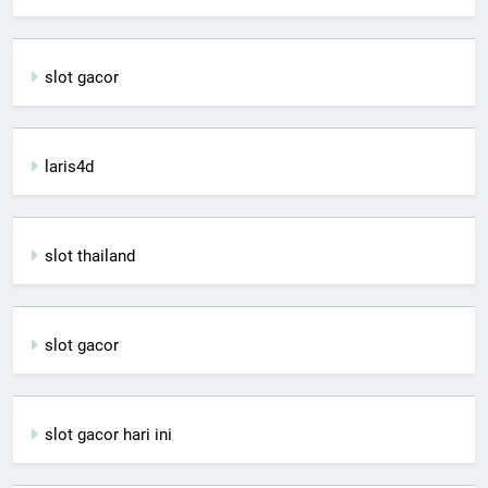
slot gacor
laris4d
slot thailand
slot gacor
slot gacor hari ini