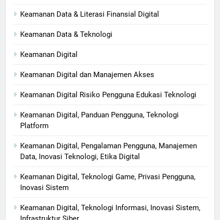
Keamanan Data & Literasi Finansial Digital
Keamanan Data & Teknologi
Keamanan Digital
Keamanan Digital dan Manajemen Akses
Keamanan Digital Risiko Pengguna Edukasi Teknologi
Keamanan Digital, Panduan Pengguna, Teknologi
Platform
Keamanan Digital, Pengalaman Pengguna, Manajemen
Data, Inovasi Teknologi, Etika Digital
Keamanan Digital, Teknologi Game, Privasi Pengguna,
Inovasi Sistem
Keamanan Digital, Teknologi Informasi, Inovasi Sistem,
Infrastruktur Siber