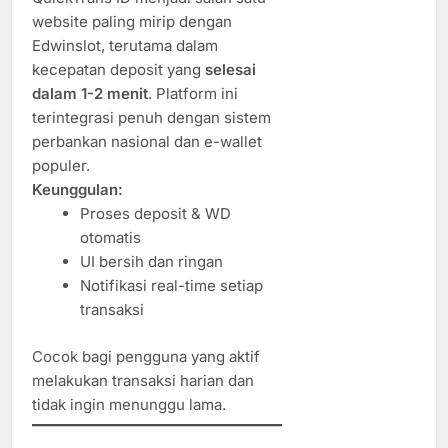
website paling mirip dengan
Edwinslot, terutama dalam
kecepatan deposit yang
selesai
dalam 1-2 menit
. Platform ini
terintegrasi penuh dengan sistem
perbankan nasional dan e-wallet
populer.
Keunggulan:
Proses deposit & WD
otomatis
UI bersih dan ringan
Notifikasi real-time setiap
transaksi
Cocok bagi pengguna yang aktif
melakukan transaksi harian dan
tidak ingin menunggu lama.