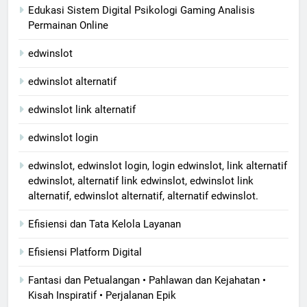
Edukasi Sistem Digital Psikologi Gaming Analisis
Permainan Online
edwinslot
edwinslot alternatif
edwinslot link alternatif
edwinslot login
edwinslot, edwinslot login, login edwinslot, link alternatif
edwinslot, alternatif link edwinslot, edwinslot link
alternatif, edwinslot alternatif, alternatif edwinslot.
Efisiensi dan Tata Kelola Layanan
Efisiensi Platform Digital
Fantasi dan Petualangan • Pahlawan dan Kejahatan •
Kisah Inspiratif • Perjalanan Epik