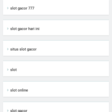
slot gacor 777
slot gacor hari ini
situs slot gacor
slot
slot online
slot gacor