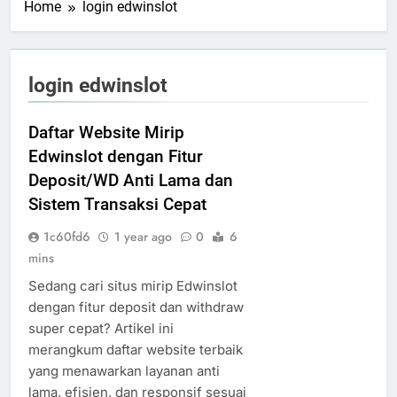
Home
login edwinslot
login edwinslot
Daftar Website Mirip
Edwinslot dengan Fitur
Deposit/WD Anti Lama dan
Sistem Transaksi Cepat
1c60fd6
1 year ago
0
6
mins
Sedang cari situs mirip Edwinslot
dengan fitur deposit dan withdraw
super cepat? Artikel ini
merangkum daftar website terbaik
yang menawarkan layanan anti
lama, efisien, dan responsif sesuai