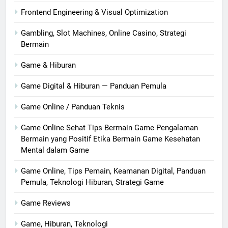
Frontend Engineering & Visual Optimization
Gambling, Slot Machines, Online Casino, Strategi
Bermain
Game & Hiburan
Game Digital & Hiburan — Panduan Pemula
Game Online / Panduan Teknis
Game Online Sehat Tips Bermain Game Pengalaman
Bermain yang Positif Etika Bermain Game Kesehatan
Mental dalam Game
Game Online, Tips Pemain, Keamanan Digital, Panduan
Pemula, Teknologi Hiburan, Strategi Game
Game Reviews
Game, Hiburan, Teknologi