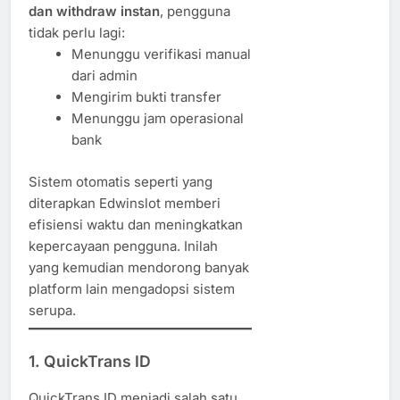
dan withdraw instan
, pengguna
tidak perlu lagi:
Menunggu verifikasi manual
dari admin
Mengirim bukti transfer
Menunggu jam operasional
bank
Sistem otomatis seperti yang
diterapkan Edwinslot memberi
efisiensi waktu dan meningkatkan
kepercayaan pengguna. Inilah
yang kemudian mendorong banyak
platform lain mengadopsi sistem
serupa.
1.
QuickTrans ID
QuickTrans ID menjadi salah satu