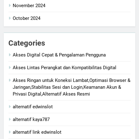
November 2024
October 2024
Categories
Akses Digital Cepat & Pengalaman Pengguna
Akses Lintas Perangkat dan Kompatibilitas Digital
Akses Ringan untuk Koneksi Lambat,Optimasi Browser &
Jaringan,Stabilitas Sesi dan Login,Keamanan Akun &
Privasi Digital,Alternatif Akses Resmi
alternatif edwinslot
alternatif kaya787
alternatif link edwinslot