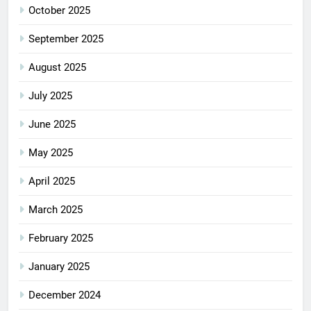
October 2025
September 2025
August 2025
July 2025
June 2025
May 2025
April 2025
March 2025
February 2025
January 2025
December 2024