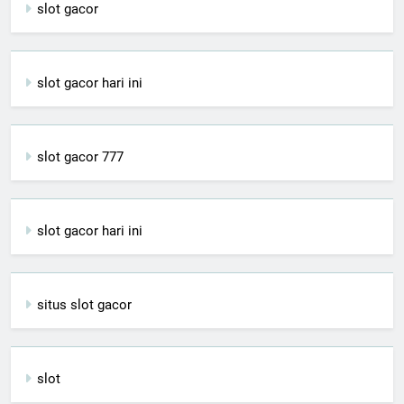
slot gacor
slot gacor hari ini
slot gacor 777
slot gacor hari ini
situs slot gacor
slot