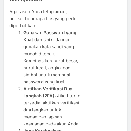
Agar akun Anda tetap aman,
berikut beberapa tips yang perlu
diperhatikan:
Gunakan Password yang
Kuat dan Unik:
Jangan
gunakan kata sandi yang
mudah ditebak.
Kombinasikan huruf besar,
huruf kecil, angka, dan
simbol untuk membuat
password yang kuat.
Aktifkan Verifikasi Dua
Langkah (2FA):
Jika fitur ini
tersedia, aktifkan verifikasi
dua langkah untuk
menambah lapisan
keamanan pada akun Anda.
Jaga Kerahasiaan