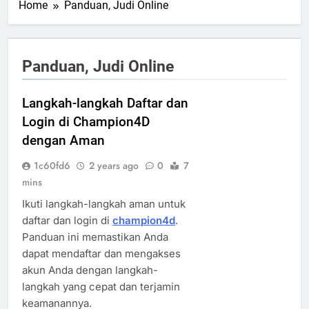
Home
Panduan, Judi Online
Panduan, Judi Online
Langkah-langkah Daftar dan
Login di Champion4D
dengan Aman
1c60fd6
2 years ago
0
7
mins
Ikuti langkah-langkah aman untuk
daftar dan login di
champion4d
.
Panduan ini memastikan Anda
dapat mendaftar dan mengakses
akun Anda dengan langkah-
langkah yang cepat dan terjamin
keamanannya.