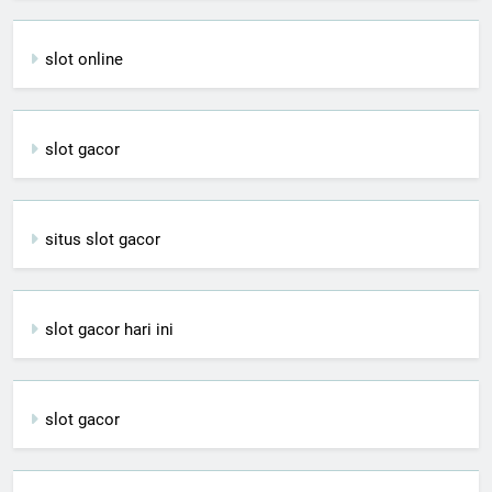
slot online
slot gacor
situs slot gacor
slot gacor hari ini
slot gacor