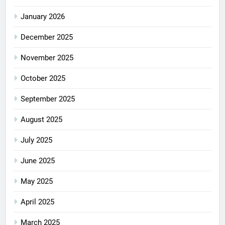
January 2026
December 2025
November 2025
October 2025
September 2025
August 2025
July 2025
June 2025
May 2025
April 2025
March 2025