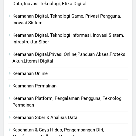
Data, Inovasi Teknologi, Etika Digital
Keamanan Digital, Teknologi Game, Privasi Pengguna,
Inovasi Sistem
Keamanan Digital, Teknologi Informasi, Inovasi Sistem,
Infrastruktur Siber
Keamanan Digital,Privasi Online,Panduan Akses,Proteksi
Akun,Literasi Digital
Keamanan Online
Keamanan Permainan
Keamanan Platform, Pengalaman Pengguna, Teknologi
Permainan
Keamanan Siber & Analisis Data
Kesehatan & Gaya Hidup, Pengembangan Diri,