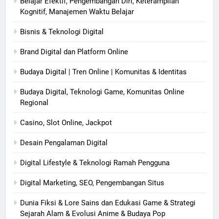
Belajar Efektif, Pengembangan Diri, Keterampilan
Kognitif, Manajemen Waktu Belajar
Bisnis & Teknologi Digital
Brand Digital dan Platform Online
Budaya Digital | Tren Online | Komunitas & Identitas
Budaya Digital, Teknologi Game, Komunitas Online
Regional
Casino, Slot Online, Jackpot
Desain Pengalaman Digital
Digital Lifestyle & Teknologi Ramah Pengguna
Digital Marketing, SEO, Pengembangan Situs
Dunia Fiksi & Lore Sains dan Edukasi Game & Strategi
Sejarah Alam & Evolusi Anime & Budaya Pop