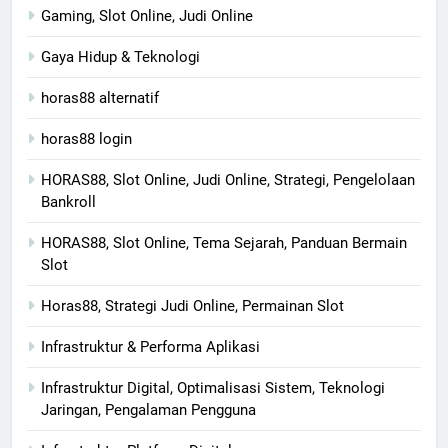
Gaming, Slot Online, Judi Online
Gaya Hidup & Teknologi
horas88 alternatif
horas88 login
HORAS88, Slot Online, Judi Online, Strategi, Pengelolaan
Bankroll
HORAS88, Slot Online, Tema Sejarah, Panduan Bermain
Slot
Horas88, Strategi Judi Online, Permainan Slot
Infrastruktur & Performa Aplikasi
Infrastruktur Digital, Optimalisasi Sistem, Teknologi
Jaringan, Pengalaman Pengguna