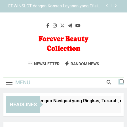
Skip
LEBAH4D dengan Konsep Layanan yang Efisien
to
dan Terarah
content
KAYA787 dengan Konsep Layanan yang Efisien
dan Terarah
LEBAH4D Login dengan Navigasi yang Ringkas,
Terarah, dan Mudah Dipahami
EDWINSLOT dengan Konsep Layanan yang Efisien
dan Terarah
Forever Beauty
LEBAH4D dengan Konsep Layanan yang Efisien
Temukan Produk Kecantikan Berkualitas Di
dan Terarah
NEWSLETTER
RANDOM NEWS
Collection
Forever Beauty Collection. Untuk Perawatan
KAYA787 dengan Konsep Layanan yang Efisien
dan Terarah
Kulit Dan Tubuh Anda.
MENU
EBAH4D Login dengan Navigasi yang Ringkas, Terarah, dan M
HEADLINES
Weeks Ago