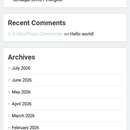
Recent Comments
A WordPress Commenter
on
Hello world!
Archives
July 2026
June 2026
May 2026
April 2026
March 2026
February 2026