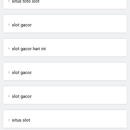
situs toto slot
slot gacor
slot gacor hari ini
slot gacor
slot gacor
situs slot