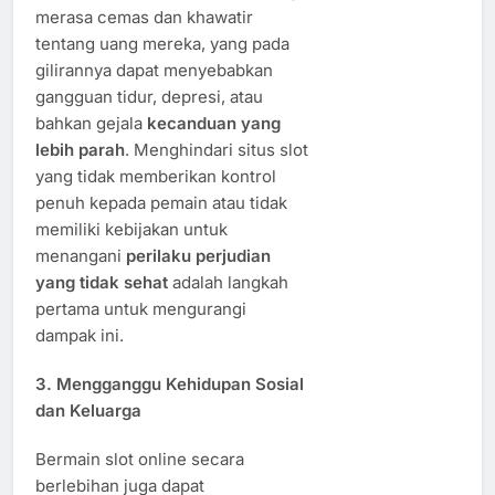
merasa cemas dan khawatir
tentang uang mereka, yang pada
gilirannya dapat menyebabkan
gangguan tidur, depresi, atau
bahkan gejala
kecanduan yang
lebih parah
. Menghindari situs slot
yang tidak memberikan kontrol
penuh kepada pemain atau tidak
memiliki kebijakan untuk
menangani
perilaku perjudian
yang tidak sehat
adalah langkah
pertama untuk mengurangi
dampak ini.
3.
Mengganggu Kehidupan Sosial
dan Keluarga
Bermain slot online secara
berlebihan juga dapat