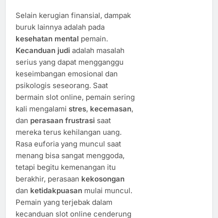
Selain kerugian finansial, dampak
buruk lainnya adalah pada
kesehatan mental
pemain.
Kecanduan judi
adalah masalah
serius yang dapat mengganggu
keseimbangan emosional dan
psikologis seseorang. Saat
bermain slot online, pemain sering
kali mengalami
stres
,
kecemasan
,
dan
perasaan frustrasi
saat
mereka terus kehilangan uang.
Rasa euforia yang muncul saat
menang bisa sangat menggoda,
tetapi begitu kemenangan itu
berakhir, perasaan
kekosongan
dan
ketidakpuasan
mulai muncul.
Pemain yang terjebak dalam
kecanduan slot online cenderung