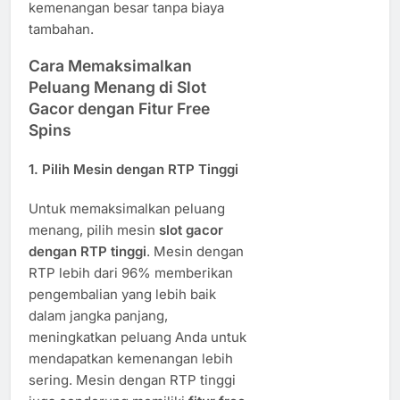
kemenangan besar tanpa biaya
tambahan.
Cara Memaksimalkan
Peluang Menang di Slot
Gacor dengan Fitur Free
Spins
1.
Pilih Mesin dengan RTP Tinggi
Untuk memaksimalkan peluang
menang, pilih mesin
slot gacor
dengan RTP tinggi
. Mesin dengan
RTP lebih dari 96% memberikan
pengembalian yang lebih baik
dalam jangka panjang,
meningkatkan peluang Anda untuk
mendapatkan kemenangan lebih
sering. Mesin dengan RTP tinggi