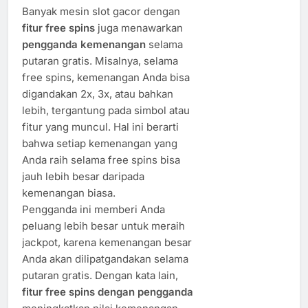
Banyak mesin slot gacor dengan
fitur free spins
juga menawarkan
pengganda kemenangan
selama
putaran gratis. Misalnya, selama
free spins, kemenangan Anda bisa
digandakan 2x, 3x, atau bahkan
lebih, tergantung pada simbol atau
fitur yang muncul. Hal ini berarti
bahwa setiap kemenangan yang
Anda raih selama free spins bisa
jauh lebih besar daripada
kemenangan biasa.
Pengganda ini memberi Anda
peluang lebih besar untuk meraih
jackpot, karena kemenangan besar
Anda akan dilipatgandakan selama
putaran gratis. Dengan kata lain,
fitur free spins dengan pengganda