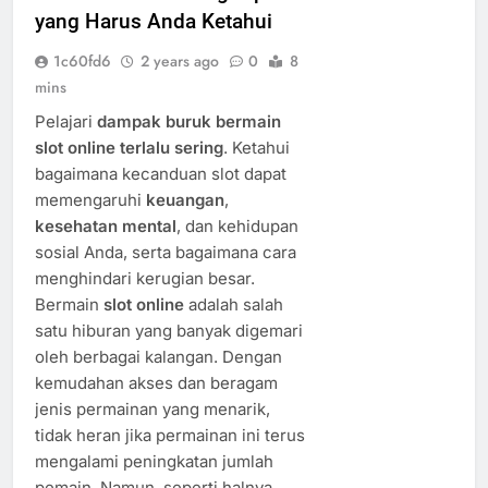
yang Harus Anda Ketahui
1c60fd6
2 years ago
0
8
mins
Pelajari
dampak buruk bermain
slot online terlalu sering
. Ketahui
bagaimana kecanduan slot dapat
memengaruhi
keuangan
,
kesehatan mental
, dan kehidupan
sosial Anda, serta bagaimana cara
menghindari kerugian besar.
Bermain
slot online
adalah salah
satu hiburan yang banyak digemari
oleh berbagai kalangan. Dengan
kemudahan akses dan beragam
jenis permainan yang menarik,
tidak heran jika permainan ini terus
mengalami peningkatan jumlah
pemain. Namun, seperti halnya