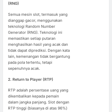
(RNG)
Semua mesin slot, termasuk yang
dianggap gacor, menggunakan
teknologi Random Number
Generator (RNG). Teknologi ini
memastikan setiap putaran
menghasilkan hasil yang acak dan
tidak dapat diprediksi. Dengan kata
lain, kemenangan tidak bergantung
pada pola tertentu, tetapi
sepenuhnya acak.
2.
Return to Player (RTP)
RTP adalah persentase uang yang
dikembalikan kepada pemain
dalam jangka panjang. Slot dengan
RTP tinggi (biasanya di atas 96%)