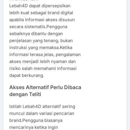
Lebah4D dapat dipersepsikan
lebih kuat sebagai brand digital
apabila informasi akses disusun
secara sistematis.Pengguna
sebaiknya dibantu dengan
penjelasan yang tenang, bukan
instruksi yang memaksa.Ketika
informasi terasa jelas, pengalaman
akses menjadi lebih nyaman dan
risiko salah memahami informasi
dapat berkurang.
Akses Alternatif Perlu Dibaca
dengan Teliti
Istilah Lebah4D alternatif sering
muncul dalam variasi pencarian
brand.Pengguna biasanya
mencarinya ketika ingin