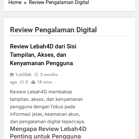
Home
Review Pengalaman Digital
Review Pengalaman Digital
Review Lebah4D dari Sisi
Tampilan, Akses, dan
Kenyamanan Pengguna
1c60fd6
3 months
ago
0
18 mins
Review Lebah4D membahas
tampilan, akses, dan kenyamanan
pengguna dengan fokus pada
informasi jelas, keamanan akun,
dan pengalaman digital tepercaya.
Mengapa Review Lebah4D
Penting untuk Pengguna