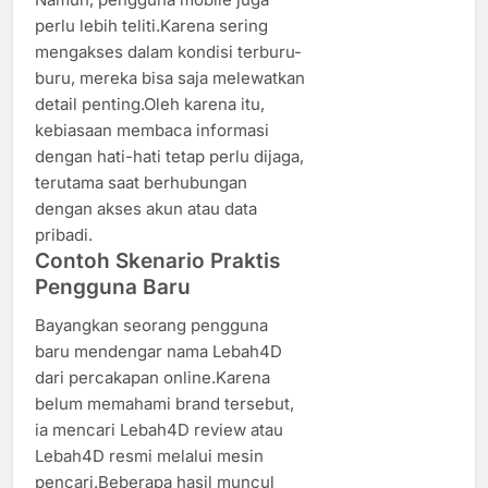
perlu lebih teliti.Karena sering
mengakses dalam kondisi terburu-
buru, mereka bisa saja melewatkan
detail penting.Oleh karena itu,
kebiasaan membaca informasi
dengan hati-hati tetap perlu dijaga,
terutama saat berhubungan
dengan akses akun atau data
pribadi.
Contoh Skenario Praktis
Pengguna Baru
Bayangkan seorang pengguna
baru mendengar nama Lebah4D
dari percakapan online.Karena
belum memahami brand tersebut,
ia mencari Lebah4D review atau
Lebah4D resmi melalui mesin
pencari.Beberapa hasil muncul