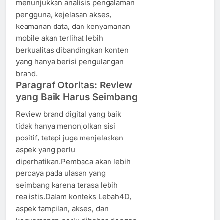
menunjukkan analisis pengalaman
pengguna, kejelasan akses,
keamanan data, dan kenyamanan
mobile akan terlihat lebih
berkualitas dibandingkan konten
yang hanya berisi pengulangan
brand.
Paragraf Otoritas: Review
yang Baik Harus Seimbang
Review brand digital yang baik
tidak hanya menonjolkan sisi
positif, tetapi juga menjelaskan
aspek yang perlu
diperhatikan.Pembaca akan lebih
percaya pada ulasan yang
seimbang karena terasa lebih
realistis.Dalam konteks Lebah4D,
aspek tampilan, akses, dan