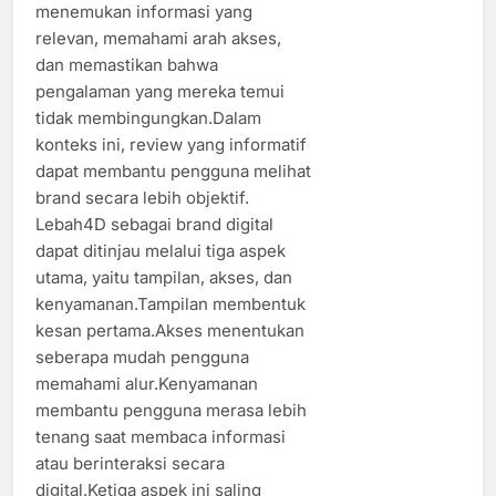
menemukan informasi yang
relevan, memahami arah akses,
dan memastikan bahwa
pengalaman yang mereka temui
tidak membingungkan.Dalam
konteks ini, review yang informatif
dapat membantu pengguna melihat
brand secara lebih objektif.
Lebah4D sebagai brand digital
dapat ditinjau melalui tiga aspek
utama, yaitu tampilan, akses, dan
kenyamanan.Tampilan membentuk
kesan pertama.Akses menentukan
seberapa mudah pengguna
memahami alur.Kenyamanan
membantu pengguna merasa lebih
tenang saat membaca informasi
atau berinteraksi secara
digital.Ketiga aspek ini saling