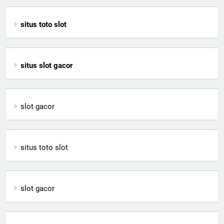
situs toto slot
situs slot gacor
slot gacor
situs toto slot
slot gacor