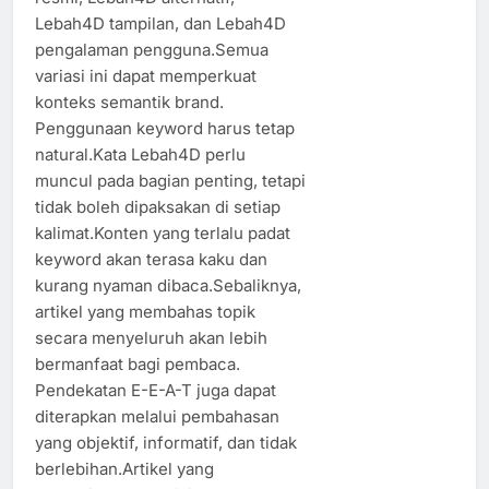
Lebah4D tampilan, dan Lebah4D
pengalaman pengguna.Semua
variasi ini dapat memperkuat
konteks semantik brand.
Penggunaan keyword harus tetap
natural.Kata Lebah4D perlu
muncul pada bagian penting, tetapi
tidak boleh dipaksakan di setiap
kalimat.Konten yang terlalu padat
keyword akan terasa kaku dan
kurang nyaman dibaca.Sebaliknya,
artikel yang membahas topik
secara menyeluruh akan lebih
bermanfaat bagi pembaca.
Pendekatan E-E-A-T juga dapat
diterapkan melalui pembahasan
yang objektif, informatif, dan tidak
berlebihan.Artikel yang