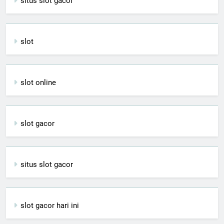
situs slot gacor
slot
slot online
slot gacor
situs slot gacor
slot gacor hari ini