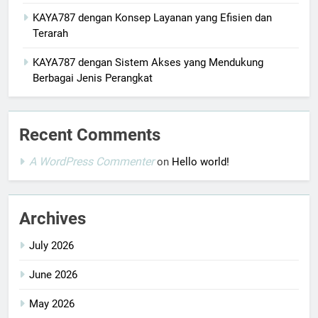
KAYA787 dengan Konsep Layanan yang Efisien dan
Terarah
KAYA787 dengan Sistem Akses yang Mendukung
Berbagai Jenis Perangkat
Recent Comments
A WordPress Commenter
on
Hello world!
Archives
July 2026
June 2026
May 2026