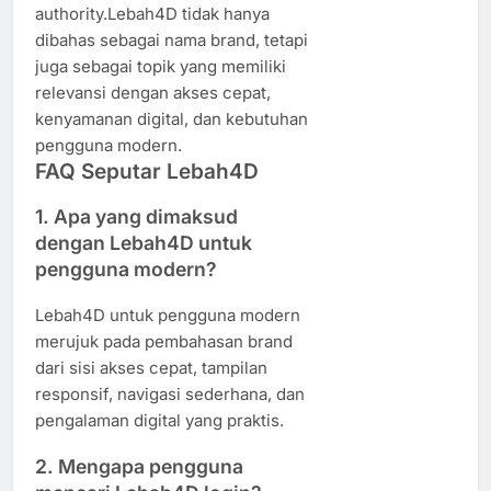
authority.Lebah4D tidak hanya
dibahas sebagai nama brand, tetapi
juga sebagai topik yang memiliki
relevansi dengan akses cepat,
kenyamanan digital, dan kebutuhan
pengguna modern.
FAQ Seputar Lebah4D
1. Apa yang dimaksud
dengan Lebah4D untuk
pengguna modern?
Lebah4D untuk pengguna modern
merujuk pada pembahasan brand
dari sisi akses cepat, tampilan
responsif, navigasi sederhana, dan
pengalaman digital yang praktis.
2. Mengapa pengguna