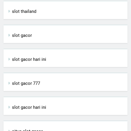
slot thailand
slot gacor
slot gacor hari ini
slot gacor 777
slot gacor hari ini