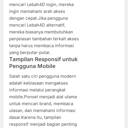
mencari Lebah4D login, mereka
ingin memahami arah akses
dengan cepat.Jika pengguna
mencari Lebah4D alternatif,
mereka biasanya membutuhkan
penjelasan tambahan terkait akses
tanpa harus membaca informasi
yang berputar-putar.
Tampilan Responsif untuk
Pengguna Mobile
Salah satu ciri pengguna modern
adalah kebiasaan mengakses
informasi melalui perangkat
mobile.Ponsel menjadi alat utama
untuk mencari brand, membaca
ulasan, dan memahami informasi
dasar.Karena itu, tampilan
responsif menjadi bagian penting