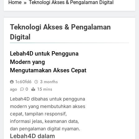
Home
Teknologi Akses & Pengalaman Digital
Teknologi Akses & Pengalaman
Digital
Lebah4D untuk Pengguna
Modern yang
Mengutamakan Akses Cepat
1c60fd6
3 months
ago
0
15 mins
Lebah4D dibahas untuk pengguna
modern yang membutuhkan akses
cepat, tampilan responsif,
informasi jelas, keamanan data,
dan pengalaman digital nyaman.
Lebah4D dalam