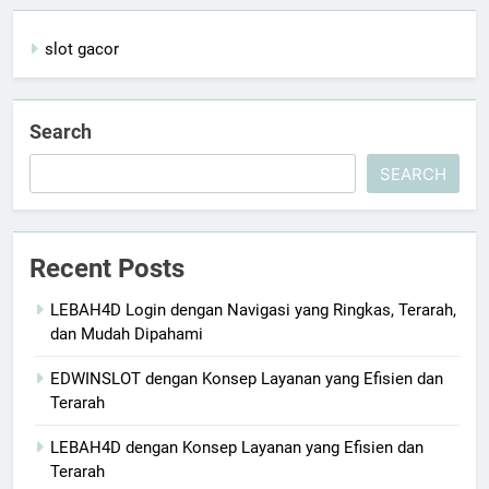
slot gacor
Search
SEARCH
Recent Posts
LEBAH4D Login dengan Navigasi yang Ringkas, Terarah,
dan Mudah Dipahami
EDWINSLOT dengan Konsep Layanan yang Efisien dan
Terarah
LEBAH4D dengan Konsep Layanan yang Efisien dan
Terarah