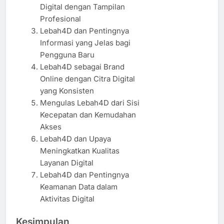
Digital dengan Tampilan
Profesional
Lebah4D dan Pentingnya
Informasi yang Jelas bagi
Pengguna Baru
Lebah4D sebagai Brand
Online dengan Citra Digital
yang Konsisten
Mengulas Lebah4D dari Sisi
Kecepatan dan Kemudahan
Akses
Lebah4D dan Upaya
Meningkatkan Kualitas
Layanan Digital
Lebah4D dan Pentingnya
Keamanan Data dalam
Aktivitas Digital
Kesimpulan