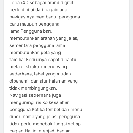
Lebah4D sebagai brand digital
perlu dinilai dari bagaimana
navigasinya membantu pengguna
baru maupun pengguna
lama.Pengguna baru
membutuhkan arahan yang jelas,
sementara pengguna lama
membutuhkan pola yang
familiar.Keduanya dapat dibantu
melalui struktur menu yang
sederhana, label yang mudah
dipahami, dan alur halaman yang
tidak membingungkan.
Navigasi sederhana juga
mengurangi risiko kesalahan
pengguna.Ketika tombol dan menu
diberi nama yang jelas, pengguna
tidak perlu menebak fungsi setiap
bagian.Hal ini menjadi bagian