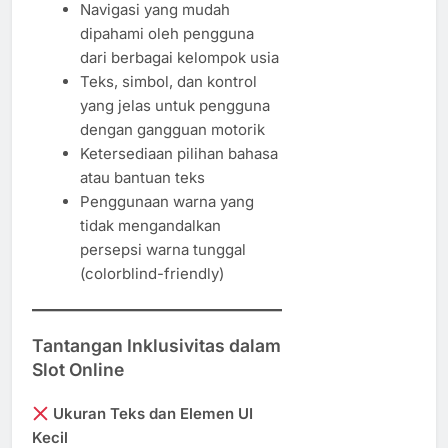
Navigasi yang mudah
dipahami oleh pengguna
dari berbagai kelompok usia
Teks, simbol, dan kontrol
yang jelas untuk pengguna
dengan gangguan motorik
Ketersediaan pilihan bahasa
atau bantuan teks
Penggunaan warna yang
tidak mengandalkan
persepsi warna tunggal
(colorblind-friendly)
Tantangan Inklusivitas dalam
Slot Online
Ukuran Teks dan Elemen UI
Kecil