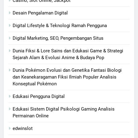
Casino, Slot Online, Jackpot
Desain Pengalaman Digital
Digital Lifestyle & Teknologi Ramah Pengguna
Digital Marketing, SEO, Pengembangan Situs
Dunia Fiksi & Lore Sains dan Edukasi Game & Strategi
Sejarah Alam & Evolusi Anime & Budaya Pop
Dunia Pokémon Evolusi dan Genetika Fantasi Biologi
dan Keanekaragaman Fiksi Ilmiah Populer Analisis
Konseptual Pokémon
Edukasi Pengguna Digital
Edukasi Sistem Digital Psikologi Gaming Analisis
Permainan Online
edwinslot