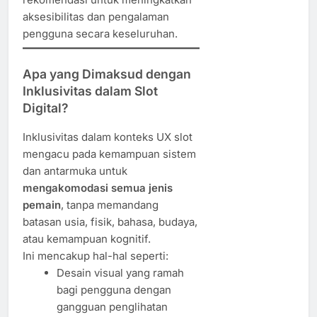
aksesibilitas dan pengalaman
pengguna secara keseluruhan.
Apa yang Dimaksud dengan
Inklusivitas dalam Slot
Digital?
Inklusivitas dalam konteks UX slot
mengacu pada kemampuan sistem
dan antarmuka untuk
mengakomodasi semua jenis
pemain
, tanpa memandang
batasan usia, fisik, bahasa, budaya,
atau kemampuan kognitif.
Ini mencakup hal-hal seperti:
Desain visual yang ramah
bagi pengguna dengan
gangguan penglihatan