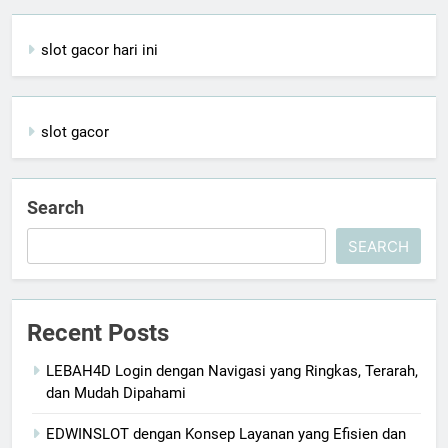
slot gacor hari ini
slot gacor
Search
SEARCH
Recent Posts
LEBAH4D Login dengan Navigasi yang Ringkas, Terarah,
dan Mudah Dipahami
EDWINSLOT dengan Konsep Layanan yang Efisien dan