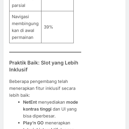
parsial
Navigasi
membingung
39%
kan di awal
permainan
Praktik Baik: Slot yang Lebih
Inklusif
Beberapa pengembang telah
menerapkan fitur inklusif secara
lebih baik:
NetEnt
menyediakan
mode
kontras tinggi
dan UI yang
bisa diperbesar.
Play’n GO
menerapkan