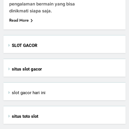
pengalaman bermain yang bisa
dinikmati siapa saja.
Read More
SLOT GACOR
situs slot gacor
slot gacor hari ini
situs toto slot