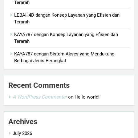
Terarah
LEBAH4D dengan Konsep Layanan yang Efisien dan
Terarah
KAYA787 dengan Konsep Layanan yang Efisien dan
Terarah
KAYA787 dengan Sistem Akses yang Mendukung
Berbagai Jenis Perangkat
Recent Comments
A WordPress Commenter
on
Hello world!
Archives
July 2026