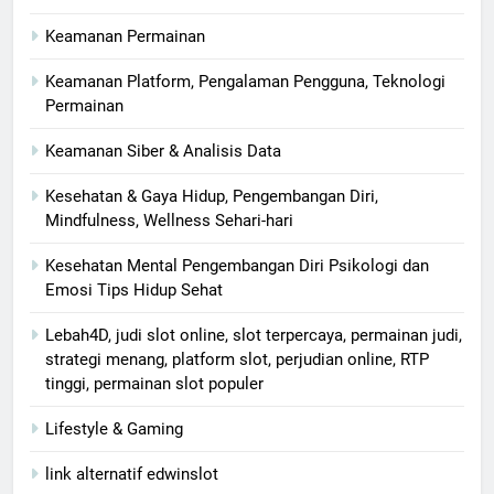
Keamanan Permainan
Keamanan Platform, Pengalaman Pengguna, Teknologi
Permainan
Keamanan Siber & Analisis Data
Kesehatan & Gaya Hidup, Pengembangan Diri,
Mindfulness, Wellness Sehari-hari
Kesehatan Mental Pengembangan Diri Psikologi dan
Emosi Tips Hidup Sehat
Lebah4D, judi slot online, slot terpercaya, permainan judi,
strategi menang, platform slot, perjudian online, RTP
tinggi, permainan slot populer
Lifestyle & Gaming
link alternatif edwinslot