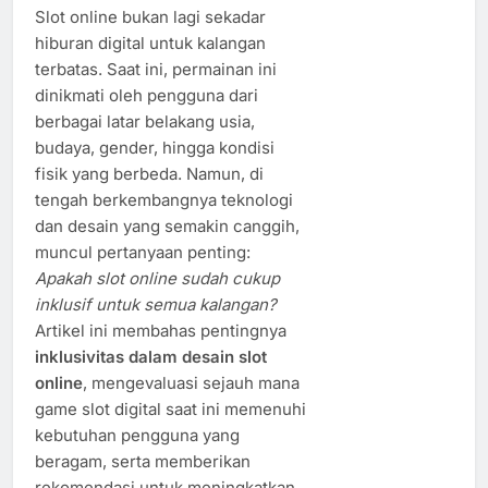
Slot online bukan lagi sekadar
hiburan digital untuk kalangan
terbatas. Saat ini, permainan ini
dinikmati oleh pengguna dari
berbagai latar belakang usia,
budaya, gender, hingga kondisi
fisik yang berbeda. Namun, di
tengah berkembangnya teknologi
dan desain yang semakin canggih,
muncul pertanyaan penting:
Apakah slot online sudah cukup
inklusif untuk semua kalangan?
Artikel ini membahas pentingnya
inklusivitas dalam desain slot
online
, mengevaluasi sejauh mana
game slot digital saat ini memenuhi
kebutuhan pengguna yang
beragam, serta memberikan
rekomendasi untuk meningkatkan