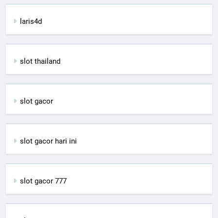
laris4d
slot thailand
slot gacor
slot gacor hari ini
slot gacor 777