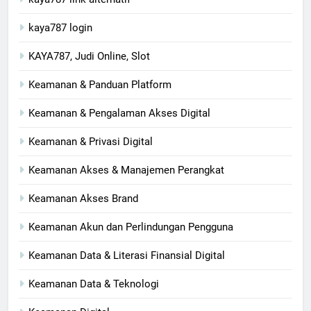
kaya787 login
KAYA787, Judi Online, Slot
Keamanan & Panduan Platform
Keamanan & Pengalaman Akses Digital
Keamanan & Privasi Digital
Keamanan Akses & Manajemen Perangkat
Keamanan Akses Brand
Keamanan Akun dan Perlindungan Pengguna
Keamanan Data & Literasi Finansial Digital
Keamanan Data & Teknologi