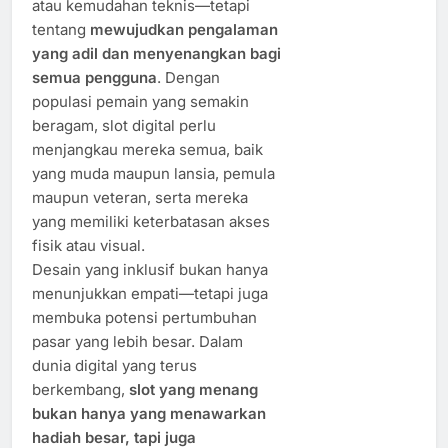
atau kemudahan teknis—tetapi
tentang
mewujudkan pengalaman
yang adil dan menyenangkan bagi
semua pengguna
. Dengan
populasi pemain yang semakin
beragam, slot digital perlu
menjangkau mereka semua, baik
yang muda maupun lansia, pemula
maupun veteran, serta mereka
yang memiliki keterbatasan akses
fisik atau visual.
Desain yang inklusif bukan hanya
menunjukkan empati—tetapi juga
membuka potensi pertumbuhan
pasar yang lebih besar. Dalam
dunia digital yang terus
berkembang,
slot yang menang
bukan hanya yang menawarkan
hadiah besar, tapi juga