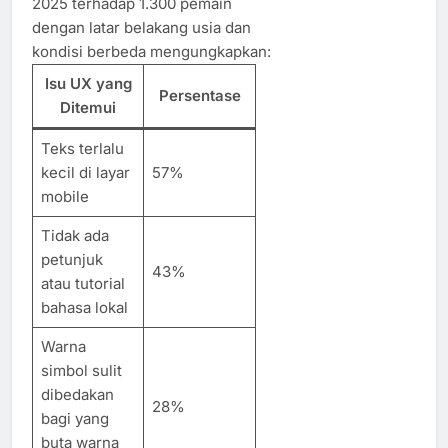
2025 terhadap 1.300 pemain
dengan latar belakang usia dan
kondisi berbeda mengungkapkan:
Isu UX yang
Persentase
Ditemui
Teks terlalu
kecil di layar
57%
mobile
Tidak ada
petunjuk
43%
atau tutorial
bahasa lokal
Warna
simbol sulit
dibedakan
28%
bagi yang
buta warna