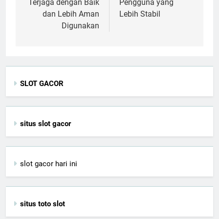
Terjaga dengan Baik
Pengguna yang
dan Lebih Aman
Lebih Stabil
Digunakan
SLOT GACOR
situs slot gacor
slot gacor hari ini
situs toto slot