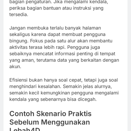
bagian pengaturan. Jika mengalami kendala,
periksa bagian bantuan atau instruksi yang
tersedia.
Jangan membuka terlalu banyak halaman
sekaligus karena dapat membuat pengguna
bingung. Fokus pada satu alur akan membantu
aktivitas terasa lebih rapi. Pengguna juga
sebaiknya mencatat informasi penting di tempat
yang aman, terutama data yang berkaitan dengan
akun.
Efisiensi bukan hanya soal cepat, tetapi juga soal
menghindari kesalahan. Semakin jelas alurnya,
semakin kecil kemungkinan pengguna mengalami
kendala yang sebenarnya bisa dicegah.
Contoh Skenario Praktis
Sebelum Menggunakan
Lebah4D