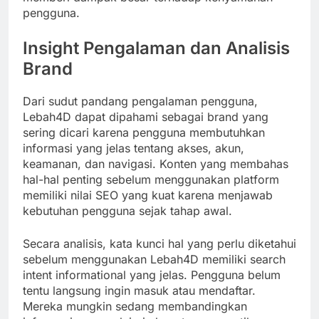
pengguna.
Insight Pengalaman dan Analisis
Brand
Dari sudut pandang pengalaman pengguna,
Lebah4D dapat dipahami sebagai brand yang
sering dicari karena pengguna membutuhkan
informasi yang jelas tentang akses, akun,
keamanan, dan navigasi. Konten yang membahas
hal-hal penting sebelum menggunakan platform
memiliki nilai SEO yang kuat karena menjawab
kebutuhan pengguna sejak tahap awal.
Secara analisis, kata kunci hal yang perlu diketahui
sebelum menggunakan Lebah4D memiliki search
intent informational yang jelas. Pengguna belum
tentu langsung ingin masuk atau mendaftar.
Mereka mungkin sedang membandingkan