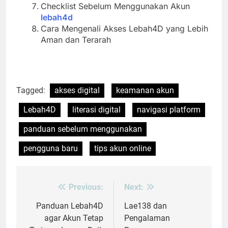
Checklist Sebelum Menggunakan Akun
lebah4d
Cara Mengenali Akses Lebah4D yang Lebih
Aman dan Terarah
Tagged:
akses digital
keamanan akun
Lebah4D
literasi digital
navigasi platform
panduan sebelum menggunakan
pengguna baru
tips akun online
Previous:
Next:
Post
navigation
Panduan Lebah4D
Lae138 dan
agar Akun Tetap
Pengalaman