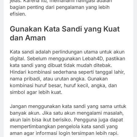
jelas. Karena itu, memahami navigasi adalah
bagian penting dari pengalaman yang lebih
efisien.
Gunakan Kata Sandi yang Kuat
dan Aman
Kata sandi adalah perlindungan utama untuk akun
digital. Sebelum menggunakan Lebah4D, pastikan
kata sandi yang dibuat tidak mudah ditebak.
Hindari kombinasi sederhana seperti tanggal lahir,
nama pribadi, atau urutan angka. Gunakan
kombinasi huruf besar, huruf kecil, angka, dan
simbol agar lebih kuat.
Jangan menggunakan kata sandi yang sama untuk
banyak akun. Jika satu akun mengalami masalah,
akun lain bisa ikut berisiko. Pengguna juga dapat
mempertimbangkan pengelola kata sandi yang
aman agar informasi login tersimpan lebih rapi.