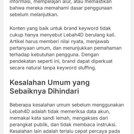
informasi, mempelajari alur, atau memastikan
bahwa mereka memahami dasar penggunaan
sebelum melanjutkan.
Konten yang baik untuk brand keyword tidak
cukup hanya menyebut Lebah4D berulang kali.
Artikel harus memberi nilai nyata, menjawab
pertanyaan umum, dan menunjukkan pemahaman
terhadap kebutuhan pengguna. Dengan
pendekatan seperti ini, brand dapat diperkuat
secara natural tanpa keyword stuffing.
Kesalahan Umum yang
Sebaiknya Dihindari
Beberapa kesalahan umum sebelum menggunakan
Lebah4D adalah tidak memeriksa data akun,
memakai kata sandi lemah, mengakses dari
perangkat publik, dan tidak membaca instruksi.
Kesalahan lain adalah terlalu cepat percaya pada