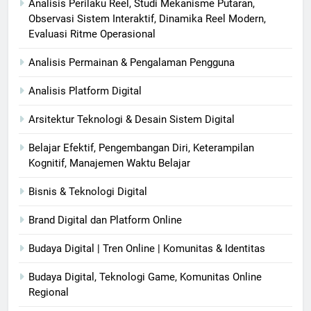
Analisis Perilaku Reel, Studi Mekanisme Putaran,
Observasi Sistem Interaktif, Dinamika Reel Modern,
Evaluasi Ritme Operasional
Analisis Permainan & Pengalaman Pengguna
Analisis Platform Digital
Arsitektur Teknologi & Desain Sistem Digital
Belajar Efektif, Pengembangan Diri, Keterampilan
Kognitif, Manajemen Waktu Belajar
Bisnis & Teknologi Digital
Brand Digital dan Platform Online
Budaya Digital | Tren Online | Komunitas & Identitas
Budaya Digital, Teknologi Game, Komunitas Online
Regional