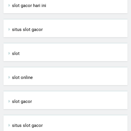
slot gacor hari ini
situs slot gacor
slot
slot online
slot gacor
situs slot gacor