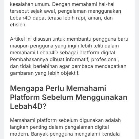
kesalahan umum. Dengan memahami hal-hal
tersebut sejak awal, pengalaman menggunakan
Lebah4D dapat terasa lebih rapi, aman, dan
efisien.
Artikel ini disusun untuk membantu pengguna baru
maupun pengguna yang ingin lebih teliti dalam
memahami Lebah4D sebagai platform digital.
Pembahasannya dibuat informatif, profesional,
dan tidak berlebihan agar pembaca mendapatkan
gambaran yang lebih objektif.
Mengapa Perlu Memahami
Platform Sebelum Menggunakan
Lebah4D?
Memahami platform sebelum digunakan adalah
langkah penting dalam pengalaman digital
modern. Banyak pengguna mengalami kendala