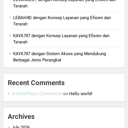
Terarah
LEBAH4D dengan Konsep Layanan yang Efisien dan
Terarah
KAYA787 dengan Konsep Layanan yang Efisien dan
Terarah
KAYA787 dengan Sistem Akses yang Mendukung
Berbagai Jenis Perangkat
Recent Comments
A WordPress Commenter
on
Hello world!
Archives
July 2026