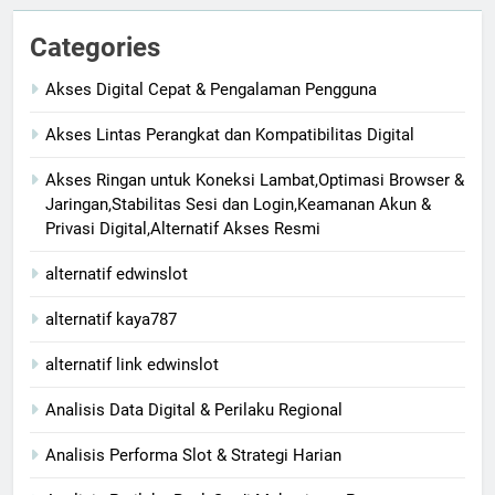
Categories
Akses Digital Cepat & Pengalaman Pengguna
Akses Lintas Perangkat dan Kompatibilitas Digital
Akses Ringan untuk Koneksi Lambat,Optimasi Browser &
Jaringan,Stabilitas Sesi dan Login,Keamanan Akun &
Privasi Digital,Alternatif Akses Resmi
alternatif edwinslot
alternatif kaya787
alternatif link edwinslot
Analisis Data Digital & Perilaku Regional
Analisis Performa Slot & Strategi Harian