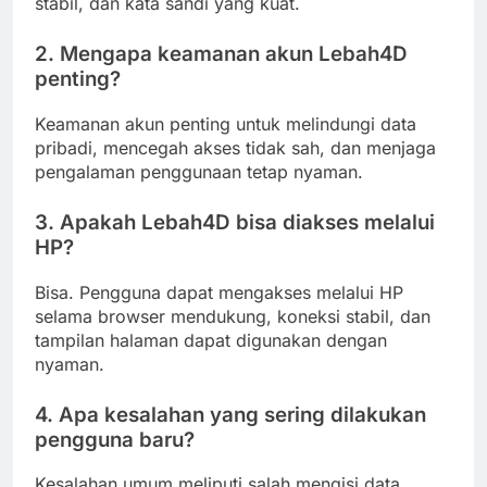
stabil, dan kata sandi yang kuat.
2. Mengapa keamanan akun Lebah4D
penting?
Keamanan akun penting untuk melindungi data
pribadi, mencegah akses tidak sah, dan menjaga
pengalaman penggunaan tetap nyaman.
3. Apakah Lebah4D bisa diakses melalui
HP?
Bisa. Pengguna dapat mengakses melalui HP
selama browser mendukung, koneksi stabil, dan
tampilan halaman dapat digunakan dengan
nyaman.
4. Apa kesalahan yang sering dilakukan
pengguna baru?
Kesalahan umum meliputi salah mengisi data,