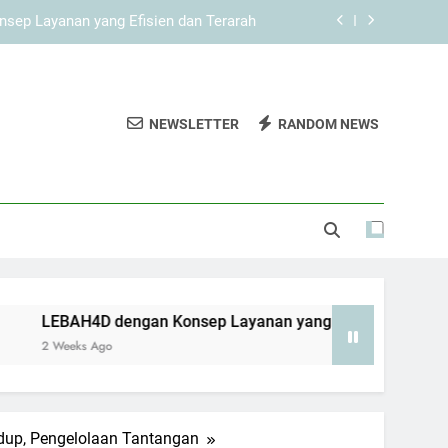
ep Layanan yang Efisien dan Terarah
ep Layanan yang Efisien dan Terarah
sep Layanan yang Efisien dan Terarah
NEWSLETTER
RANDOM NEWS
Ringkas, Terarah, dan Mudah Dipahami
tuk Perawatan Kulit Dan Tubuh Anda.
ep Layanan yang Efisien dan Terarah
ep Layanan yang Efisien dan Terarah
sep Layanan yang Efisien dan Terarah
4D dengan Konsep Layanan yang Efisien dan Terarah
K
s Ago
3
Hidup, Pengelolaan Tantangan