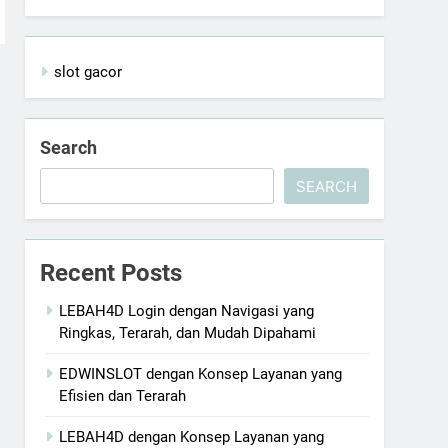
slot gacor
Search
SEARCH
Recent Posts
LEBAH4D Login dengan Navigasi yang
Ringkas, Terarah, dan Mudah Dipahami
EDWINSLOT dengan Konsep Layanan yang
Efisien dan Terarah
LEBAH4D dengan Konsep Layanan yang