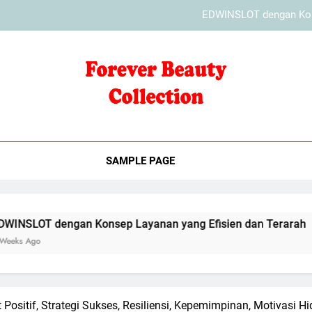
EDWINSLOT dengan Kons
LEBAH4D dengan Kons
KAYA787 dengan Kon
LEBAH4D Login dengan Navigasi yang 
ever Beauty Collection
oduk Kecantikan Berkualitas Di Forever Beauty Collection. Un
EDWINSLOT dengan Kons
SAMPLE PAGE
LEBAH4D dengan Kons
KAYA787 dengan Kon
ngan Konsep Layanan yang Efisien dan Terarah
LEBAH
2 Week
Positif, Strategi Sukses, Resiliensi, Kepemimpinan, Motivasi 