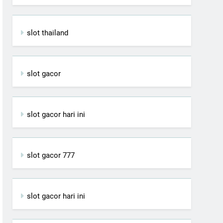
slot thailand
slot gacor
slot gacor hari ini
slot gacor 777
slot gacor hari ini