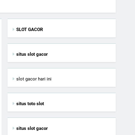
SLOT GACOR
situs slot gacor
slot gacor hari ini
situs toto slot
situs slot gacor