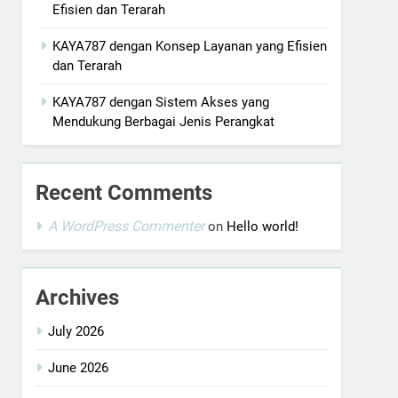
Efisien dan Terarah
KAYA787 dengan Konsep Layanan yang Efisien
dan Terarah
KAYA787 dengan Sistem Akses yang
Mendukung Berbagai Jenis Perangkat
Recent Comments
A WordPress Commenter
on
Hello world!
Archives
July 2026
June 2026