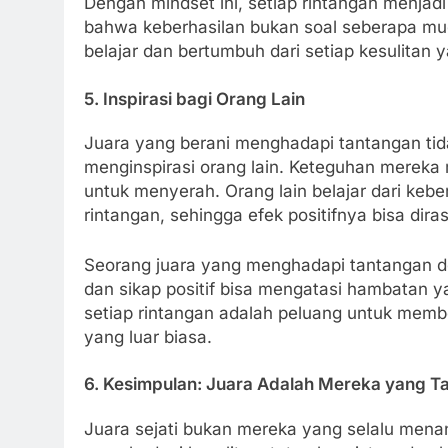
Dengan mindset ini, setiap rintangan menj
bahwa keberhasilan bukan soal seberapa mud
belajar dan bertumbuh dari setiap kesulitan 
5. Inspirasi bagi Orang Lain
Juara yang berani menghadapi tantangan tida
menginspirasi orang lain. Keteguhan mereka
untuk menyerah. Orang lain belajar dari ke
rintangan, sehingga efek positifnya bisa dira
Seorang juara yang menghadapi tantangan 
dan sikap positif bisa mengatasi hambatan
setiap rintangan adalah peluang untuk mem
yang luar biasa.
6. Kesimpulan: Juara Adalah Mereka yang Ta
Juara sejati bukan mereka yang selalu mena