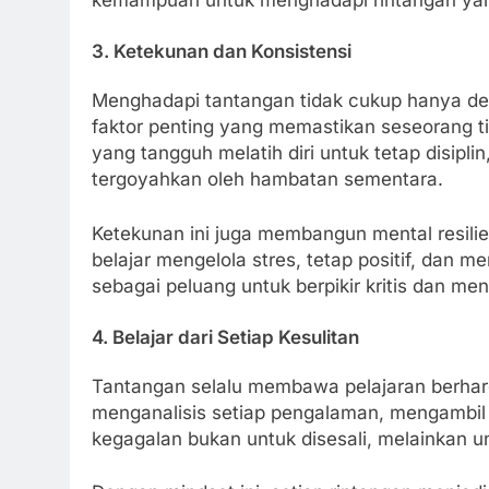
3. Ketekunan dan Konsistensi
Menghadapi tantangan tidak cukup hanya de
faktor penting yang memastikan seseorang t
yang tangguh melatih diri untuk tetap disipli
tergoyahkan oleh hambatan sementara.
Ketekunan ini juga membangun mental resili
belajar mengelola stres, tetap positif, dan 
sebagai peluang untuk berpikir kritis dan me
4. Belajar dari Setiap Kesulitan
Tantangan selalu membawa pelajaran berharga
menganalisis setiap pengalaman, mengambil 
kegagalan bukan untuk disesali, melainkan un