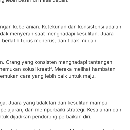
ngan keberanian. Ketekunan dan konsistensi adalah
idak menyerah saat menghadapi kesulitan. Juara
n, berlatih terus menerus, dan tidak mudah
en. Orang yang konsisten menghadapi tantangan
menemukan solusi kreatif. Mereka melihat hambatan
nemukan cara yang lebih baik untuk maju.
. Juara yang tidak lari dari kesulitan mampu
pelajaran, dan memperbaiki strategi. Kesalahan dan
tuk dijadikan pendorong perbaikan diri.