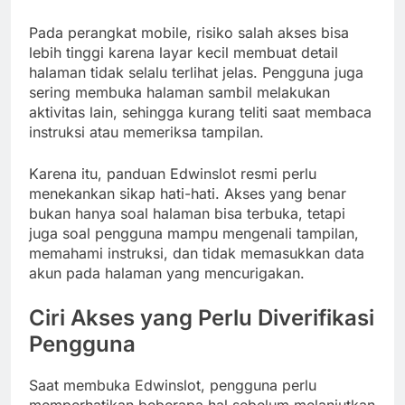
Pada perangkat mobile, risiko salah akses bisa
lebih tinggi karena layar kecil membuat detail
halaman tidak selalu terlihat jelas. Pengguna juga
sering membuka halaman sambil melakukan
aktivitas lain, sehingga kurang teliti saat membaca
instruksi atau memeriksa tampilan.
Karena itu, panduan Edwinslot resmi perlu
menekankan sikap hati-hati. Akses yang benar
bukan hanya soal halaman bisa terbuka, tetapi
juga soal pengguna mampu mengenali tampilan,
memahami instruksi, dan tidak memasukkan data
akun pada halaman yang mencurigakan.
Ciri Akses yang Perlu Diverifikasi
Pengguna
Saat membuka Edwinslot, pengguna perlu