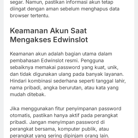
segar. Namun, pastikan informasi akun tetap
diingat dengan aman sebelum menghapus data
browser tertentu.
Keamanan Akun Saat
Mengakses Edwinslot
Keamanan akun adalah bagian utama dalam
pembahasan Edwinslot resmi. Pengguna
sebaiknya memakai password yang kuat, unik,
dan tidak digunakan ulang pada banyak layanan.
Hindari kombinasi sederhana seperti tanggal lahir,
nama pribadi, angka berurutan, atau kata yang
mudah ditebak.
Jika menggunakan fitur penyimpanan password
otomatis, pastikan hanya aktif pada perangkat
pribadi. Jangan menyimpan password di
perangkat bersama, komputer publik, atau
perangkat yang sering dipinjam orang lain.