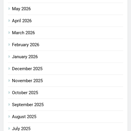
May 2026
April 2026
March 2026
February 2026
January 2026
December 2025
November 2025
October 2025
September 2025
August 2025
July 2025