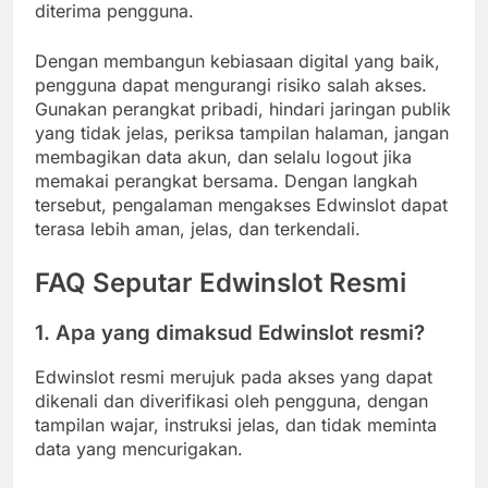
diterima pengguna.
Dengan membangun kebiasaan digital yang baik,
pengguna dapat mengurangi risiko salah akses.
Gunakan perangkat pribadi, hindari jaringan publik
yang tidak jelas, periksa tampilan halaman, jangan
membagikan data akun, dan selalu logout jika
memakai perangkat bersama. Dengan langkah
tersebut, pengalaman mengakses Edwinslot dapat
terasa lebih aman, jelas, dan terkendali.
FAQ Seputar Edwinslot Resmi
1. Apa yang dimaksud Edwinslot resmi?
Edwinslot resmi merujuk pada akses yang dapat
dikenali dan diverifikasi oleh pengguna, dengan
tampilan wajar, instruksi jelas, dan tidak meminta
data yang mencurigakan.