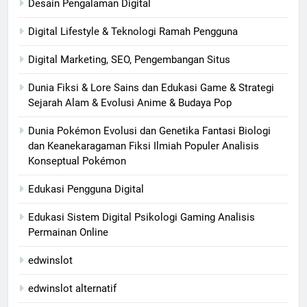
Desain Pengalaman Digital
Digital Lifestyle & Teknologi Ramah Pengguna
Digital Marketing, SEO, Pengembangan Situs
Dunia Fiksi & Lore Sains dan Edukasi Game & Strategi
Sejarah Alam & Evolusi Anime & Budaya Pop
Dunia Pokémon Evolusi dan Genetika Fantasi Biologi
dan Keanekaragaman Fiksi Ilmiah Populer Analisis
Konseptual Pokémon
Edukasi Pengguna Digital
Edukasi Sistem Digital Psikologi Gaming Analisis
Permainan Online
edwinslot
edwinslot alternatif