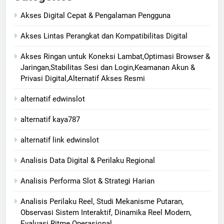
Akses Digital Cepat & Pengalaman Pengguna
Akses Lintas Perangkat dan Kompatibilitas Digital
Akses Ringan untuk Koneksi Lambat,Optimasi Browser &
Jaringan,Stabilitas Sesi dan Login,Keamanan Akun &
Privasi Digital,Alternatif Akses Resmi
alternatif edwinslot
alternatif kaya787
alternatif link edwinslot
Analisis Data Digital & Perilaku Regional
Analisis Performa Slot & Strategi Harian
Analisis Perilaku Reel, Studi Mekanisme Putaran,
Observasi Sistem Interaktif, Dinamika Reel Modern,
Evaluasi Ritme Operasional