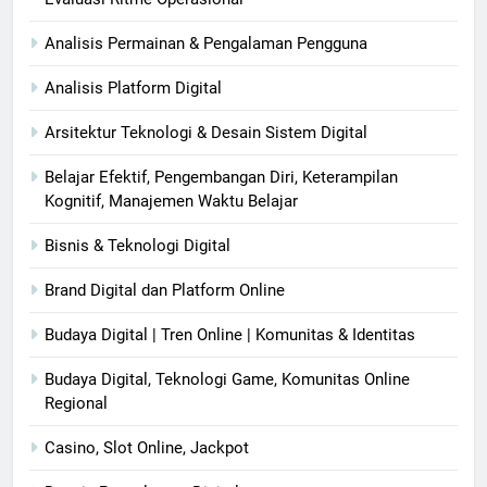
Analisis Permainan & Pengalaman Pengguna
Analisis Platform Digital
Arsitektur Teknologi & Desain Sistem Digital
Belajar Efektif, Pengembangan Diri, Keterampilan
Kognitif, Manajemen Waktu Belajar
Bisnis & Teknologi Digital
Brand Digital dan Platform Online
Budaya Digital | Tren Online | Komunitas & Identitas
Budaya Digital, Teknologi Game, Komunitas Online
Regional
Casino, Slot Online, Jackpot