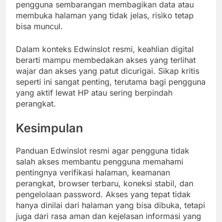
pengguna sembarangan membagikan data atau
membuka halaman yang tidak jelas, risiko tetap
bisa muncul.
Dalam konteks Edwinslot resmi, keahlian digital
berarti mampu membedakan akses yang terlihat
wajar dan akses yang patut dicurigai. Sikap kritis
seperti ini sangat penting, terutama bagi pengguna
yang aktif lewat HP atau sering berpindah
perangkat.
Kesimpulan
Panduan Edwinslot resmi agar pengguna tidak
salah akses membantu pengguna memahami
pentingnya verifikasi halaman, keamanan
perangkat, browser terbaru, koneksi stabil, dan
pengelolaan password. Akses yang tepat tidak
hanya dinilai dari halaman yang bisa dibuka, tetapi
juga dari rasa aman dan kejelasan informasi yang