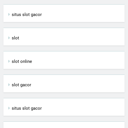
situs slot gacor
slot
slot online
slot gacor
situs slot gacor