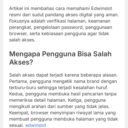
Artikel ini membahas cara memahami Edwinslot
resmi dari sudut pandang akses digital yang aman.
Fokusnya adalah verifikasi halaman, keamanan
perangkat, pengelolaan password, penggunaan
browser, serta kebiasaan pengguna agar tidak
salah akses.
Mengapa Pengguna Bisa Salah
Akses?
Salah akses dapat terjadi karena beberapa alasan.
Pertama, pengguna mengetik nama brand dengan
terburu-buru sehingga terjadi kesalahan huruf.
Kedua, pengguna membuka hasil pencarian tanpa
memeriksa detail halaman. Ketiga, pengguna
mengikuti arahan dari sumber yang tidak jelas.
Keempat, browser menyimpan riwayat lama yang
membuat pengguna membuka halaman yang tidak
sesuai.
edwinslot