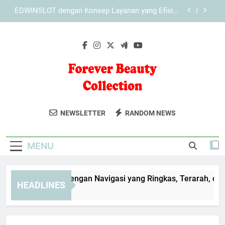
Skip
LEBAH4D dengan Konsep Layanan yang Efisien
to
dan Terarah
content
KAYA787 dengan Konsep Layanan yang Efisien
dan Terarah
LEBAH4D Login dengan Navigasi yang Ringkas,
Terarah, dan Mudah Dipahami
EDWINSLOT dengan Konsep Layanan yang Efisien
dan Terarah
Forever Beauty
LEBAH4D dengan Konsep Layanan yang Efisien
Temukan Produk Kecantikan Berkualitas Di
dan Terarah
NEWSLETTER
RANDOM NEWS
Collection
Forever Beauty Collection. Untuk Perawatan
KAYA787 dengan Konsep Layanan yang Efisien
dan Terarah
Kulit Dan Tubuh Anda.
MENU
BAH4D Login dengan Navigasi yang Ringkas, Terarah, dan M
HEADLINES
Weeks Ago