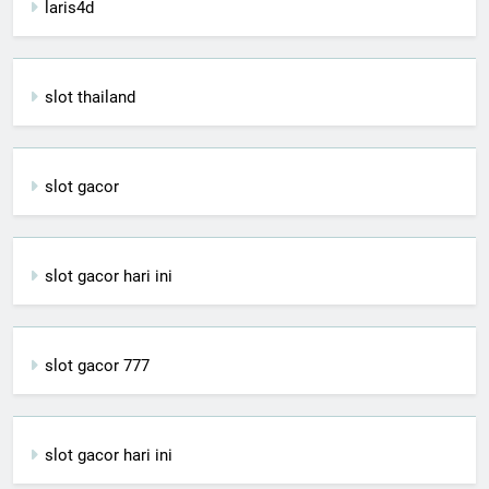
laris4d
slot thailand
slot gacor
slot gacor hari ini
slot gacor 777
slot gacor hari ini