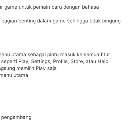
ur game untuk pemain baru dengan bahasa
bagian penting dalam game sehingga tidak bingung
menu utama sebagai pintu masuk ke semua fitur
perti Play, Settings, Profile, Store, atau Help
ngsung memilih Play saja
i menu utama
ri pengembang