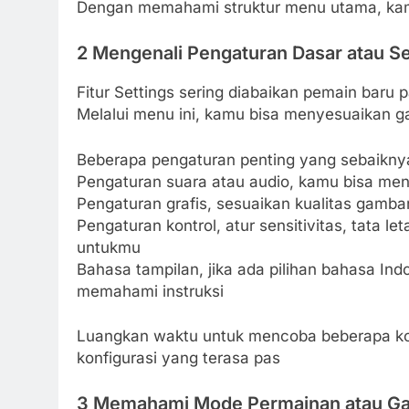
Dengan memahami struktur menu utama, kamu a
2 Mengenali Pengaturan Dasar atau Se
Fitur Settings sering diabaikan pemain baru p
Melalui menu ini, kamu bisa menyesuaikan 
Beberapa pengaturan penting yang sebaikn
Pengaturan suara atau audio, kamu bisa me
Pengaturan grafis, sesuaikan kualitas gamb
Pengaturan kontrol, atur sensitivitas, tata l
untukmu
Bahasa tampilan, jika ada pilihan bahasa In
memahami instruksi
Luangkan waktu untuk mencoba beberapa k
konfigurasi yang terasa pas
3 Memahami Mode Permainan atau G