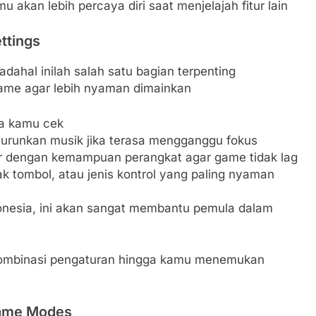
kan lebih percaya diri saat menjelajah fitur lain
ttings
adahal inilah salah satu bagian terpenting
game agar lebih nyaman dimainkan
ya kamu cek
nurunkan musik jika terasa mengganggu fokus
ar dengan kemampuan perangkat agar game tidak lag
etak tombol, atau jenis kontrol yang paling nyaman
donesia, ini akan sangat membantu pemula dalam
ombinasi pengaturan hingga kamu menemukan
ame Modes