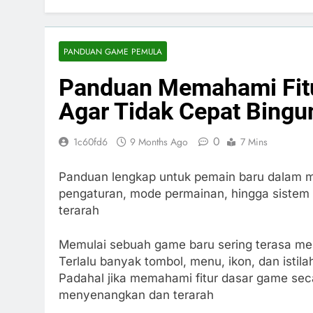
PANDUAN GAME PEMULA
Panduan Memahami Fit
Agar Tidak Cepat Bingu
0
1c60fd6
9 Months Ago
7 Mins
Panduan lengkap untuk pemain baru dalam 
pengaturan, mode permainan, hingga sistem
terarah
Memulai sebuah game baru sering terasa m
Terlalu banyak tombol, menu, ikon, dan isti
Padahal jika memahami fitur dasar game sec
menyenangkan dan terarah