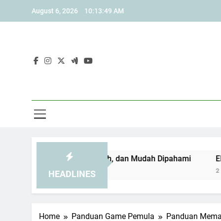
Skip
August 6, 2026
10:13:50 AM
to
content
For
Temukan Pr
g Ringkas, Terarah, dan Mudah Dipahami
EDWINSLOT de
2 Weeks Ago
HEADLINES
Home
Panduan Game Pemula
Panduan Memah