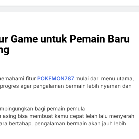
ur Game untuk Pemain Baru
ng
memahami fitur
POKEMON787
mulai dari menu utama,
 progres agar pengalaman bermain lebih nyaman dan
embingungkan bagi pemain pemula
lah asing bisa membuat kamu cepat lelah lalu menyerah
ara bertahap, pengalaman bermain akan jauh lebih