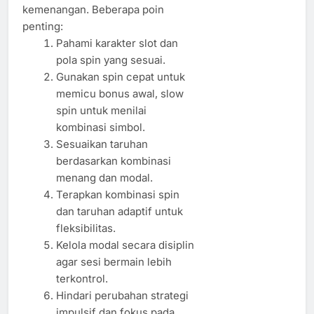
kemenangan. Beberapa poin
penting:
Pahami karakter slot dan
pola spin yang sesuai.
Gunakan spin cepat untuk
memicu bonus awal, slow
spin untuk menilai
kombinasi simbol.
Sesuaikan taruhan
berdasarkan kombinasi
menang dan modal.
Terapkan kombinasi spin
dan taruhan adaptif untuk
fleksibilitas.
Kelola modal secara disiplin
agar sesi bermain lebih
terkontrol.
Hindari perubahan strategi
impulsif dan fokus pada