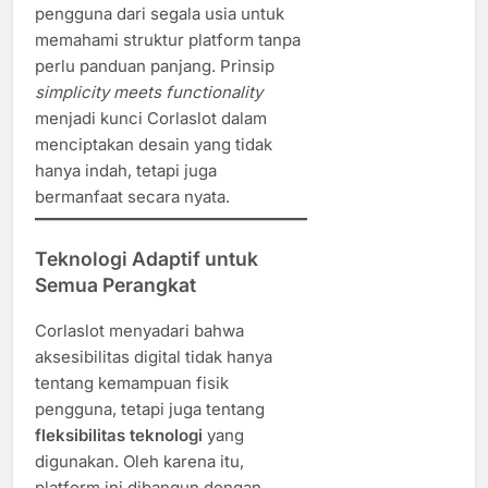
pengguna dari segala usia untuk
memahami struktur platform tanpa
perlu panduan panjang. Prinsip
simplicity meets functionality
menjadi kunci Corlaslot dalam
menciptakan desain yang tidak
hanya indah, tetapi juga
bermanfaat secara nyata.
Teknologi Adaptif untuk
Semua Perangkat
Corlaslot menyadari bahwa
aksesibilitas digital tidak hanya
tentang kemampuan fisik
pengguna, tetapi juga tentang
fleksibilitas teknologi
yang
digunakan. Oleh karena itu,
platform ini dibangun dengan