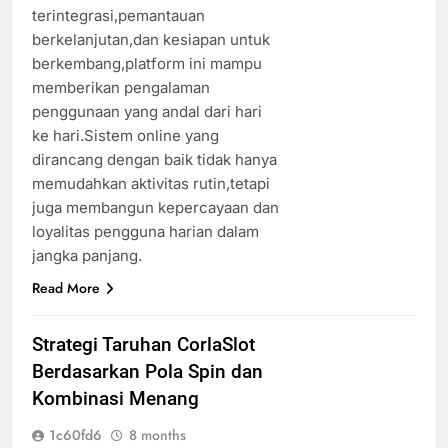
terintegrasi,pemantauan
berkelanjutan,dan kesiapan untuk
berkembang,platform ini mampu
memberikan pengalaman
penggunaan yang andal dari hari
ke hari.Sistem online yang
dirancang dengan baik tidak hanya
memudahkan aktivitas rutin,tetapi
juga membangun kepercayaan dan
loyalitas pengguna harian dalam
jangka panjang.
Read More
Strategi Taruhan CorlaSlot
Berdasarkan Pola Spin dan
Kombinasi Menang
1c60fd6
8 months