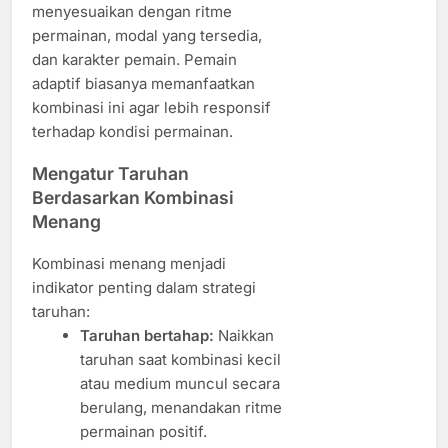
menyesuaikan dengan ritme
permainan, modal yang tersedia,
dan karakter pemain. Pemain
adaptif biasanya memanfaatkan
kombinasi ini agar lebih responsif
terhadap kondisi permainan.
Mengatur Taruhan
Berdasarkan Kombinasi
Menang
Kombinasi menang menjadi
indikator penting dalam strategi
taruhan:
Taruhan bertahap:
Naikkan
taruhan saat kombinasi kecil
atau medium muncul secara
berulang, menandakan ritme
permainan positif.