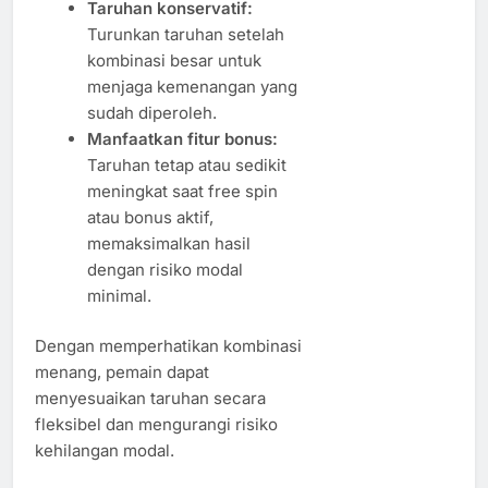
Taruhan konservatif:
Turunkan taruhan setelah
kombinasi besar untuk
menjaga kemenangan yang
sudah diperoleh.
Manfaatkan fitur bonus:
Taruhan tetap atau sedikit
meningkat saat free spin
atau bonus aktif,
memaksimalkan hasil
dengan risiko modal
minimal.
Dengan memperhatikan kombinasi
menang, pemain dapat
menyesuaikan taruhan secara
fleksibel dan mengurangi risiko
kehilangan modal.