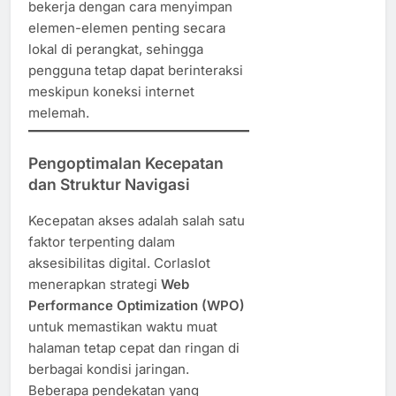
bekerja dengan cara menyimpan
elemen-elemen penting secara
lokal di perangkat, sehingga
pengguna tetap dapat berinteraksi
meskipun koneksi internet
melemah.
Pengoptimalan Kecepatan
dan Struktur Navigasi
Kecepatan akses adalah salah satu
faktor terpenting dalam
aksesibilitas digital. Corlaslot
menerapkan strategi
Web
Performance Optimization (WPO)
untuk memastikan waktu muat
halaman tetap cepat dan ringan di
berbagai kondisi jaringan.
Beberapa pendekatan yang