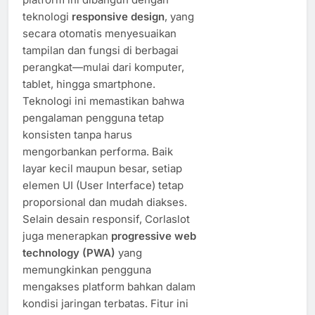
teknologi
responsive design
, yang
secara otomatis menyesuaikan
tampilan dan fungsi di berbagai
perangkat—mulai dari komputer,
tablet, hingga smartphone.
Teknologi ini memastikan bahwa
pengalaman pengguna tetap
konsisten tanpa harus
mengorbankan performa. Baik
layar kecil maupun besar, setiap
elemen UI (User Interface) tetap
proporsional dan mudah diakses.
Selain desain responsif, Corlaslot
juga menerapkan
progressive web
technology (PWA)
yang
memungkinkan pengguna
mengakses platform bahkan dalam
kondisi jaringan terbatas. Fitur ini