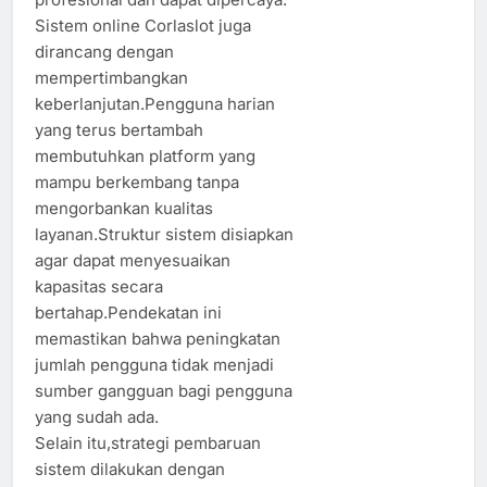
Sistem online Corlaslot juga
dirancang dengan
mempertimbangkan
keberlanjutan.Pengguna harian
yang terus bertambah
membutuhkan platform yang
mampu berkembang tanpa
mengorbankan kualitas
layanan.Struktur sistem disiapkan
agar dapat menyesuaikan
kapasitas secara
bertahap.Pendekatan ini
memastikan bahwa peningkatan
jumlah pengguna tidak menjadi
sumber gangguan bagi pengguna
yang sudah ada.
Selain itu,strategi pembaruan
sistem dilakukan dengan