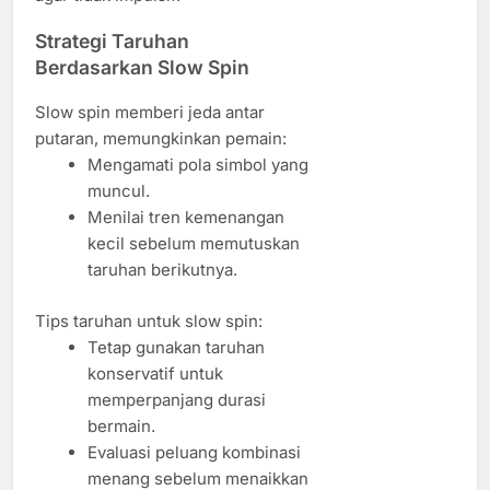
Strategi Taruhan
Berdasarkan Slow Spin
Slow spin memberi jeda antar
putaran, memungkinkan pemain:
Mengamati pola simbol yang
muncul.
Menilai tren kemenangan
kecil sebelum memutuskan
taruhan berikutnya.
Tips taruhan untuk slow spin:
Tetap gunakan taruhan
konservatif untuk
memperpanjang durasi
bermain.
Evaluasi peluang kombinasi
menang sebelum menaikkan