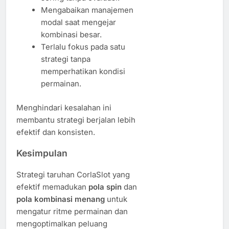
Mengabaikan manajemen
modal saat mengejar
kombinasi besar.
Terlalu fokus pada satu
strategi tanpa
memperhatikan kondisi
permainan.
Menghindari kesalahan ini
membantu strategi berjalan lebih
efektif dan konsisten.
Kesimpulan
Strategi taruhan CorlaSlot yang
efektif memadukan
pola spin
dan
pola kombinasi menang
untuk
mengatur ritme permainan dan
mengoptimalkan peluang