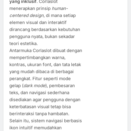
yang inklusif
. Corlaslot
menerapkan prinsip
human-
centered design
, di mana setiap
elemen visual dan interaktif
dirancang berdasarkan kebutuhan
pengguna nyata, bukan sekadar
teori estetika.
Antarmuka Corlaslot dibuat dengan
mempertimbangkan warna,
kontras, ukuran font, dan tata letak
yang mudah dibaca di berbagai
perangkat. Fitur seperti mode
gelap (
dark mode
), pembesaran
teks, dan navigasi sederhana
disediakan agar pengguna dengan
keterbatasan visual tetap bisa
berinteraksi tanpa hambatan.
Selain itu, sistem navigasi berbasis
ikon intuitif memudahkan