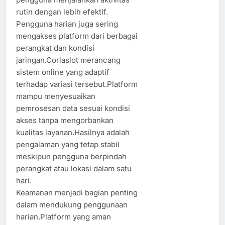
rutin dengan lebih efektif.
Pengguna harian juga sering
mengakses platform dari berbagai
perangkat dan kondisi
jaringan.Corlaslot merancang
sistem online yang adaptif
terhadap variasi tersebut.Platform
mampu menyesuaikan
pemrosesan data sesuai kondisi
akses tanpa mengorbankan
kualitas layanan.Hasilnya adalah
pengalaman yang tetap stabil
meskipun pengguna berpindah
perangkat atau lokasi dalam satu
hari.
Keamanan menjadi bagian penting
dalam mendukung penggunaan
harian.Platform yang aman