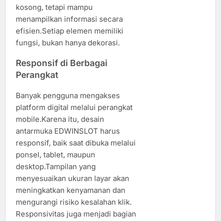
kosong, tetapi mampu
menampilkan informasi secara
efisien.Setiap elemen memiliki
fungsi, bukan hanya dekorasi.
Responsif di Berbagai
Perangkat
Banyak pengguna mengakses
platform digital melalui perangkat
mobile.Karena itu, desain
antarmuka EDWINSLOT harus
responsif, baik saat dibuka melalui
ponsel, tablet, maupun
desktop.Tampilan yang
menyesuaikan ukuran layar akan
meningkatkan kenyamanan dan
mengurangi risiko kesalahan klik.
Responsivitas juga menjadi bagian