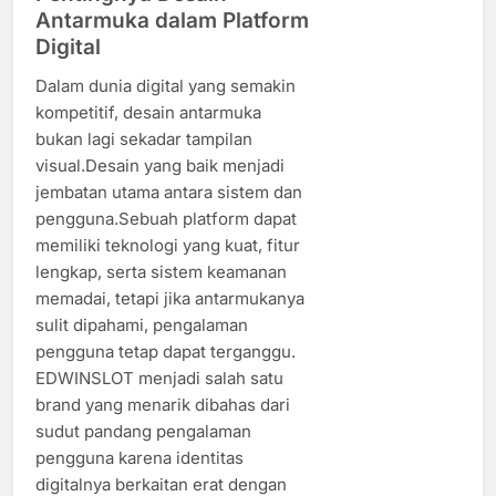
Antarmuka dalam Platform
Digital
Dalam dunia digital yang semakin
kompetitif, desain antarmuka
bukan lagi sekadar tampilan
visual.Desain yang baik menjadi
jembatan utama antara sistem dan
pengguna.Sebuah platform dapat
memiliki teknologi yang kuat, fitur
lengkap, serta sistem keamanan
memadai, tetapi jika antarmukanya
sulit dipahami, pengalaman
pengguna tetap dapat terganggu.
EDWINSLOT menjadi salah satu
brand yang menarik dibahas dari
sudut pandang pengalaman
pengguna karena identitas
digitalnya berkaitan erat dengan