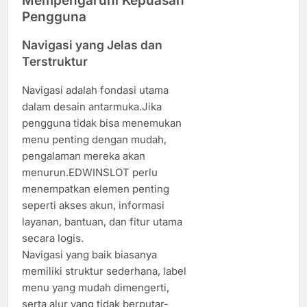
Mempengaruhi Kepuasan
Pengguna
Navigasi yang Jelas dan
Terstruktur
Navigasi adalah fondasi utama
dalam desain antarmuka.Jika
pengguna tidak bisa menemukan
menu penting dengan mudah,
pengalaman mereka akan
menurun.EDWINSLOT perlu
menempatkan elemen penting
seperti akses akun, informasi
layanan, bantuan, dan fitur utama
secara logis.
Navigasi yang baik biasanya
memiliki struktur sederhana, label
menu yang mudah dimengerti,
serta alur yang tidak berputar-