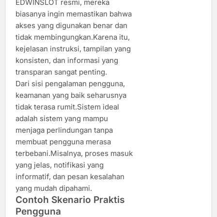
EDWINSLOT resmi, mereka
biasanya ingin memastikan bahwa
akses yang digunakan benar dan
tidak membingungkan.Karena itu,
kejelasan instruksi, tampilan yang
konsisten, dan informasi yang
transparan sangat penting.
Dari sisi pengalaman pengguna,
keamanan yang baik seharusnya
tidak terasa rumit.Sistem ideal
adalah sistem yang mampu
menjaga perlindungan tanpa
membuat pengguna merasa
terbebani.Misalnya, proses masuk
yang jelas, notifikasi yang
informatif, dan pesan kesalahan
yang mudah dipahami.
Contoh Skenario Praktis
Pengguna