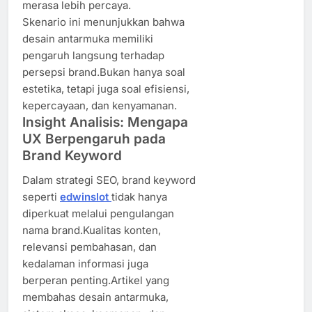
merasa lebih percaya.
Skenario ini menunjukkan bahwa
desain antarmuka memiliki
pengaruh langsung terhadap
persepsi brand.Bukan hanya soal
estetika, tetapi juga soal efisiensi,
kepercayaan, dan kenyamanan.
Insight Analisis: Mengapa
UX Berpengaruh pada
Brand Keyword
Dalam strategi SEO, brand keyword
seperti
edwinslot
tidak hanya
diperkuat melalui pengulangan
nama brand.Kualitas konten,
relevansi pembahasan, dan
kedalaman informasi juga
berperan penting.Artikel yang
membahas desain antarmuka,