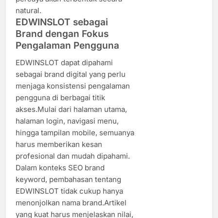
natural.
EDWINSLOT sebagai
Brand dengan Fokus
Pengalaman Pengguna
EDWINSLOT dapat dipahami
sebagai brand digital yang perlu
menjaga konsistensi pengalaman
pengguna di berbagai titik
akses.Mulai dari halaman utama,
halaman login, navigasi menu,
hingga tampilan mobile, semuanya
harus memberikan kesan
profesional dan mudah dipahami.
Dalam konteks SEO brand
keyword, pembahasan tentang
EDWINSLOT tidak cukup hanya
menonjolkan nama brand.Artikel
yang kuat harus menjelaskan nilai,