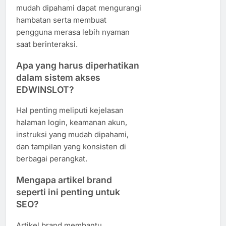
mudah dipahami dapat mengurangi
hambatan serta membuat
pengguna merasa lebih nyaman
saat berinteraksi.
Apa yang harus diperhatikan
dalam sistem akses
EDWINSLOT?
Hal penting meliputi kejelasan
halaman login, keamanan akun,
instruksi yang mudah dipahami,
dan tampilan yang konsisten di
berbagai perangkat.
Mengapa artikel brand
seperti ini penting untuk
SEO?
Artikel brand membantu