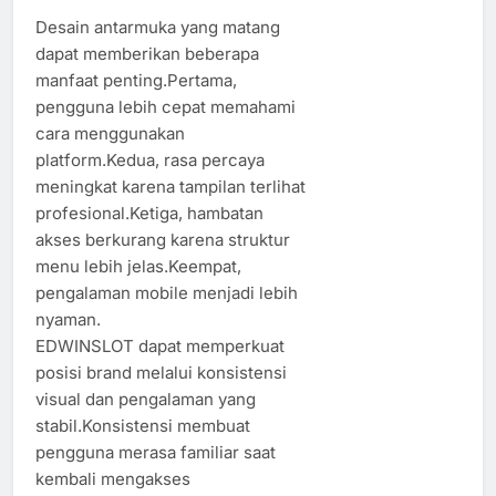
Desain antarmuka yang matang
dapat memberikan beberapa
manfaat penting.Pertama,
pengguna lebih cepat memahami
cara menggunakan
platform.Kedua, rasa percaya
meningkat karena tampilan terlihat
profesional.Ketiga, hambatan
akses berkurang karena struktur
menu lebih jelas.Keempat,
pengalaman mobile menjadi lebih
nyaman.
EDWINSLOT dapat memperkuat
posisi brand melalui konsistensi
visual dan pengalaman yang
stabil.Konsistensi membuat
pengguna merasa familiar saat
kembali mengakses