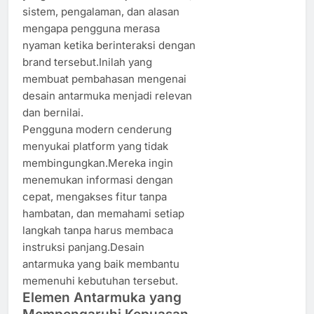
sistem, pengalaman, dan alasan
mengapa pengguna merasa
nyaman ketika berinteraksi dengan
brand tersebut.Inilah yang
membuat pembahasan mengenai
desain antarmuka menjadi relevan
dan bernilai.
Pengguna modern cenderung
menyukai platform yang tidak
membingungkan.Mereka ingin
menemukan informasi dengan
cepat, mengakses fitur tanpa
hambatan, dan memahami setiap
langkah tanpa harus membaca
instruksi panjang.Desain
antarmuka yang baik membantu
memenuhi kebutuhan tersebut.
Elemen Antarmuka yang