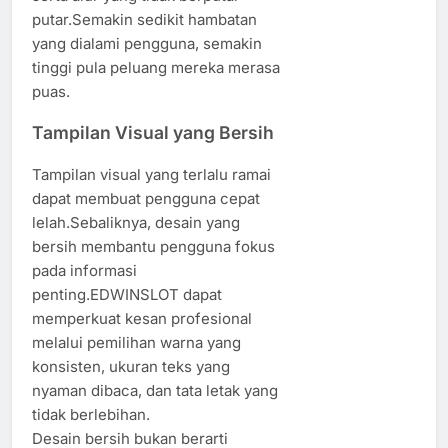
putar.Semakin sedikit hambatan
yang dialami pengguna, semakin
tinggi pula peluang mereka merasa
puas.
Tampilan Visual yang Bersih
Tampilan visual yang terlalu ramai
dapat membuat pengguna cepat
lelah.Sebaliknya, desain yang
bersih membantu pengguna fokus
pada informasi
penting.EDWINSLOT dapat
memperkuat kesan profesional
melalui pemilihan warna yang
konsisten, ukuran teks yang
nyaman dibaca, dan tata letak yang
tidak berlebihan.
Desain bersih bukan berarti