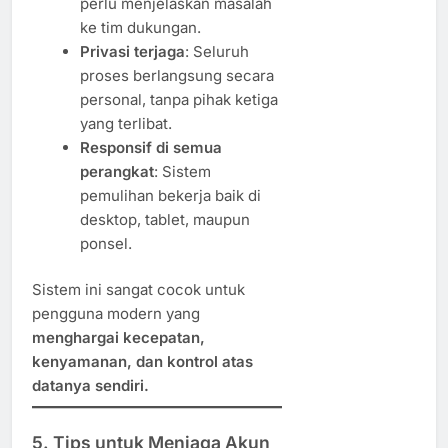
perlu menjelaskan masalah
ke tim dukungan.
Privasi terjaga
: Seluruh
proses berlangsung secara
personal, tanpa pihak ketiga
yang terlibat.
Responsif di semua
perangkat
: Sistem
pemulihan bekerja baik di
desktop, tablet, maupun
ponsel.
Sistem ini sangat cocok untuk
pengguna modern yang
menghargai kecepatan,
kenyamanan, dan kontrol atas
datanya sendiri.
5. Tips untuk Menjaga Akun