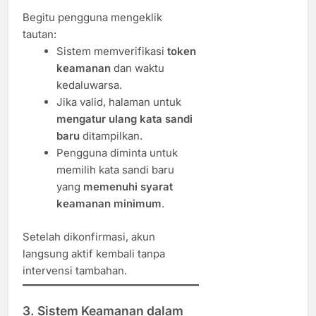
Begitu pengguna mengeklik
tautan:
Sistem memverifikasi
token
keamanan
dan waktu
kedaluwarsa.
Jika valid, halaman untuk
mengatur ulang kata sandi
baru
ditampilkan.
Pengguna diminta untuk
memilih kata sandi baru
yang
memenuhi syarat
keamanan minimum
.
Setelah dikonfirmasi, akun
langsung aktif kembali tanpa
intervensi tambahan.
3. Sistem Keamanan dalam