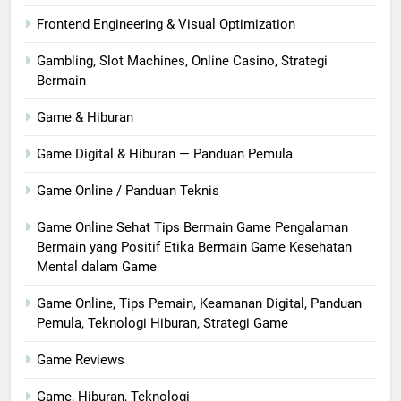
Frontend Engineering & Visual Optimization
Gambling, Slot Machines, Online Casino, Strategi
Bermain
Game & Hiburan
Game Digital & Hiburan — Panduan Pemula
Game Online / Panduan Teknis
Game Online Sehat Tips Bermain Game Pengalaman
Bermain yang Positif Etika Bermain Game Kesehatan
Mental dalam Game
Game Online, Tips Pemain, Keamanan Digital, Panduan
Pemula, Teknologi Hiburan, Strategi Game
Game Reviews
Game, Hiburan, Teknologi