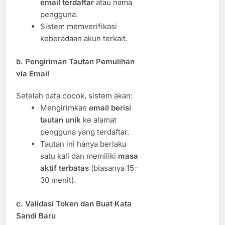
email terdaftar
atau nama
pengguna.
Sistem memverifikasi
keberadaan akun terkait.
b. Pengiriman Tautan Pemulihan
via Email
Setelah data cocok, sistem akan:
Mengirimkan
email berisi
tautan unik
ke alamat
pengguna yang terdaftar.
Tautan ini hanya berlaku
satu kali dan memiliki
masa
aktif terbatas
(biasanya 15–
30 menit).
c. Validasi Token dan Buat Kata
Sandi Baru