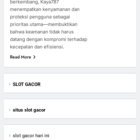
berkembang, Kaya787
menempatkan kenyamanan dan
proteksi pengguna sebagai
prioritas utama—membuktikan
bahwa keamanan tidak harus
datang dengan kompromi terhadap
kecepatan dan efisiensi.
Read More
SLOT GACOR
situs slot gacor
slot gacor hari ini