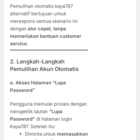
Pemulihan otomatis kaya787
alternatif bertujuan untuk
merespons semua skenario ini
dengan
alur cepat, tanpa
memerlukan bantuan customer
service.
2. Langkah-Langkah
Pemulihan Akun Otomatis
a. Akses Halaman “Lupa
Password”
Pengguna memulai proses dengan
mengeklik tautan
“Lupa
Password”
di halaman login
Kaya787. Setelah itu:
Diminta untuk
memasukkan