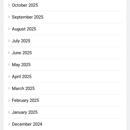
October 2025
September 2025
August 2025
July 2025
June 2025
May 2025
April 2025
March 2025
February 2025
January 2025
December 2024