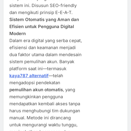
sistem ini. Disusun SEO-friendly
dan mengikuti prinsip E-E-A-T.
Sistem Otomatis yang Aman dan
Efisien untuk Pengguna Digital
Modern
Dalam era digital yang serba cepat,
efisiensi dan keamanan menjadi
dua faktor utama dalam mendesain
sistem pemulihan akun. Banyak
platform saat ini—termasuk
kaya787 alternatif
—telah
mengadopsi pendekatan
pemulihan akun otomatis
, yang
memungkinkan pengguna
mendapatkan kembali akses tanpa
harus menghubungi tim dukungan
manual. Metode ini dirancang
untuk mengurangi waktu tunggu,