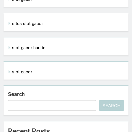
situs slot gacor
slot gacor hari ini
slot gacor
Search
SEARCH
Recent Posts