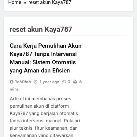
Home
reset akun Kaya787
reset akun Kaya787
Cara Kerja Pemulihan Akun
Kaya787 Tanpa Intervensi
Manual: Sistem Otomatis
yang Aman dan Efisien
1c60fd6
1 year ago
0
6
mins
Artikel ini membahas proses
pemulihan akun di platform
Kaya787 yang berjalan otomatis
tanpa intervensi manual. Pelajari
alur teknis, fitur keamanan, dan
kenyamanan yang ditawarkan