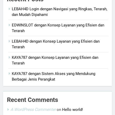
LEBAH4D Login dengan Navigasi yang Ringkas, Terarah,
dan Mudah Dipahami
EDWINSLOT dengan Konsep Layanan yang Efisien dan
Terarah
LEBAH4D dengan Konsep Layanan yang Efisien dan
Terarah
KAYA787 dengan Konsep Layanan yang Efisien dan
Terarah
KAYA787 dengan Sistem Akses yang Mendukung
Berbagai Jenis Perangkat
Recent Comments
A WordPress Commenter
on
Hello world!