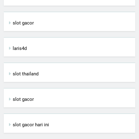
slot gacor
laris4d
slot thailand
slot gacor
slot gacor hari ini