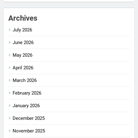
Archives
July 2026
June 2026
May 2026
April 2026
March 2026
February 2026
January 2026
December 2025
November 2025