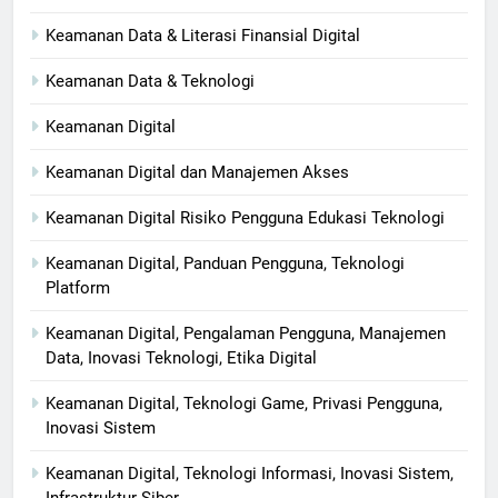
Keamanan Data & Literasi Finansial Digital
Keamanan Data & Teknologi
Keamanan Digital
Keamanan Digital dan Manajemen Akses
Keamanan Digital Risiko Pengguna Edukasi Teknologi
Keamanan Digital, Panduan Pengguna, Teknologi
Platform
Keamanan Digital, Pengalaman Pengguna, Manajemen
Data, Inovasi Teknologi, Etika Digital
Keamanan Digital, Teknologi Game, Privasi Pengguna,
Inovasi Sistem
Keamanan Digital, Teknologi Informasi, Inovasi Sistem,
Infrastruktur Siber