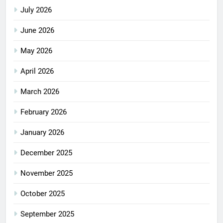
July 2026
June 2026
May 2026
April 2026
March 2026
February 2026
January 2026
December 2025
November 2025
October 2025
September 2025