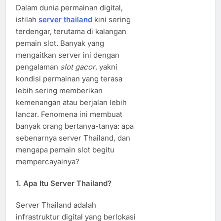
Dalam dunia permainan digital,
istilah
server thailand
kini sering
terdengar, terutama di kalangan
pemain slot. Banyak yang
mengaitkan server ini dengan
pengalaman
slot gacor
, yakni
kondisi permainan yang terasa
lebih sering memberikan
kemenangan atau berjalan lebih
lancar. Fenomena ini membuat
banyak orang bertanya-tanya: apa
sebenarnya server Thailand, dan
mengapa pemain slot begitu
mempercayainya?
1. Apa Itu Server Thailand?
Server Thailand adalah
infrastruktur digital yang berlokasi