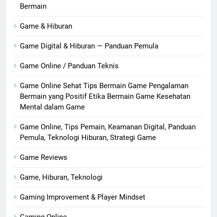
Bermain
Game & Hiburan
Game Digital & Hiburan — Panduan Pemula
Game Online / Panduan Teknis
Game Online Sehat Tips Bermain Game Pengalaman
Bermain yang Positif Etika Bermain Game Kesehatan
Mental dalam Game
Game Online, Tips Pemain, Keamanan Digital, Panduan
Pemula, Teknologi Hiburan, Strategi Game
Game Reviews
Game, Hiburan, Teknologi
Gaming Improvement & Player Mindset