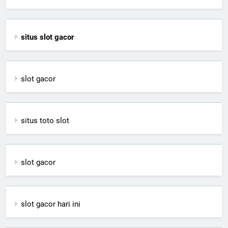
situs slot gacor
slot gacor
situs toto slot
slot gacor
slot gacor hari ini