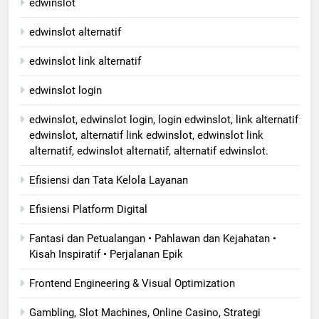
edwinslot
edwinslot alternatif
edwinslot link alternatif
edwinslot login
edwinslot, edwinslot login, login edwinslot, link alternatif
edwinslot, alternatif link edwinslot, edwinslot link
alternatif, edwinslot alternatif, alternatif edwinslot.
Efisiensi dan Tata Kelola Layanan
Efisiensi Platform Digital
Fantasi dan Petualangan • Pahlawan dan Kejahatan •
Kisah Inspiratif • Perjalanan Epik
Frontend Engineering & Visual Optimization
Gambling, Slot Machines, Online Casino, Strategi