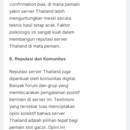
confirmation bias
, di mana pemain
yakin server Thailand lebih
menguntungkan meski secara
teknis hasil tetap acak. Faktor
psikologis ini sangat kuat dalam
membangun reputasi server
Thailand di mata pemain.
6. Reputasi dan Komunitas
Reputasi server Thailand juga
diperkuat oleh komunitas digital.
Banyak forum dan grup yang
membicarakan pengalaman positif
bermain di server ini. Testimoni
yang tersebar luas menciptakan
opini kolektif bahwa server
Thailand adalah pilihan tepat bagi
pemain slot gacor. Opini ini