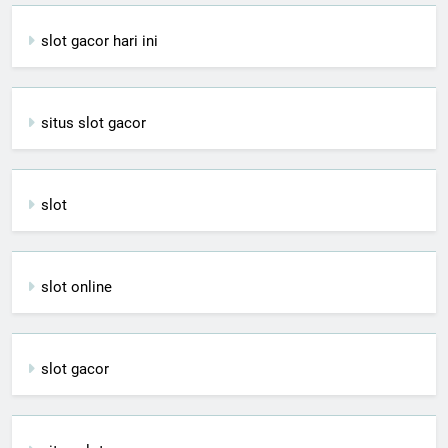
slot gacor hari ini
situs slot gacor
slot
slot online
slot gacor