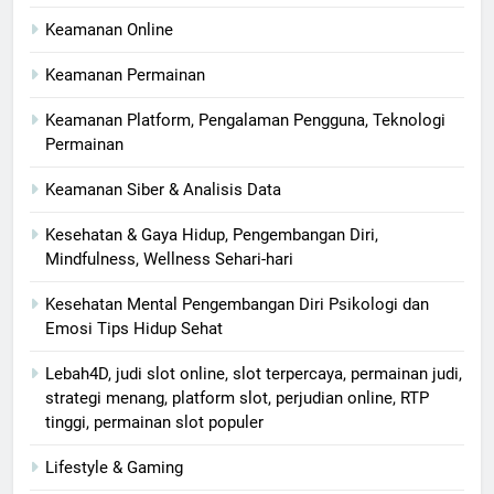
Keamanan Online
Keamanan Permainan
Keamanan Platform, Pengalaman Pengguna, Teknologi
Permainan
Keamanan Siber & Analisis Data
Kesehatan & Gaya Hidup, Pengembangan Diri,
Mindfulness, Wellness Sehari-hari
Kesehatan Mental Pengembangan Diri Psikologi dan
Emosi Tips Hidup Sehat
Lebah4D, judi slot online, slot terpercaya, permainan judi,
strategi menang, platform slot, perjudian online, RTP
tinggi, permainan slot populer
Lifestyle & Gaming