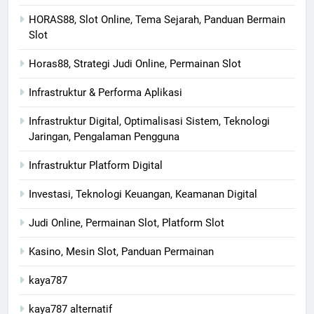
HORAS88, Slot Online, Tema Sejarah, Panduan Bermain
Slot
Horas88, Strategi Judi Online, Permainan Slot
Infrastruktur & Performa Aplikasi
Infrastruktur Digital, Optimalisasi Sistem, Teknologi
Jaringan, Pengalaman Pengguna
Infrastruktur Platform Digital
Investasi, Teknologi Keuangan, Keamanan Digital
Judi Online, Permainan Slot, Platform Slot
Kasino, Mesin Slot, Panduan Permainan
kaya787
kaya787 alternatif