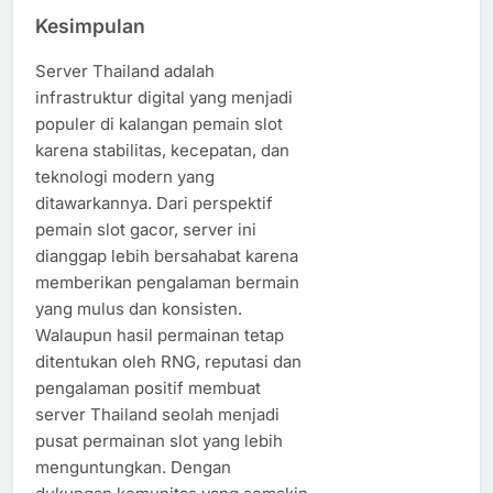
Kesimpulan
Server Thailand adalah
infrastruktur digital yang menjadi
populer di kalangan pemain slot
karena stabilitas, kecepatan, dan
teknologi modern yang
ditawarkannya. Dari perspektif
pemain slot gacor, server ini
dianggap lebih bersahabat karena
memberikan pengalaman bermain
yang mulus dan konsisten.
Walaupun hasil permainan tetap
ditentukan oleh RNG, reputasi dan
pengalaman positif membuat
server Thailand seolah menjadi
pusat permainan slot yang lebih
menguntungkan. Dengan