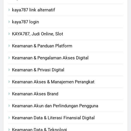
kaya787 link alternatif
kaya787 login
KAYA787, Judi Online, Slot
Keamanan & Panduan Platform
Keamanan & Pengalaman Akses Digital
Keamanan & Privasi Digital
Keamanan Akses & Manajemen Perangkat
Keamanan Akses Brand
Keamanan Akun dan Perlindungan Pengguna
Keamanan Data & Literasi Finansial Digital
Keamanan Data & Teknologi