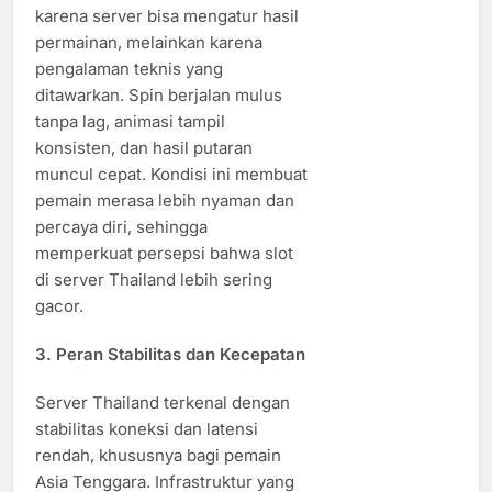
karena server bisa mengatur hasil
permainan, melainkan karena
pengalaman teknis yang
ditawarkan. Spin berjalan mulus
tanpa lag, animasi tampil
konsisten, dan hasil putaran
muncul cepat. Kondisi ini membuat
pemain merasa lebih nyaman dan
percaya diri, sehingga
memperkuat persepsi bahwa slot
di server Thailand lebih sering
gacor.
3. Peran Stabilitas dan Kecepatan
Server Thailand terkenal dengan
stabilitas koneksi dan latensi
rendah, khususnya bagi pemain
Asia Tenggara. Infrastruktur yang