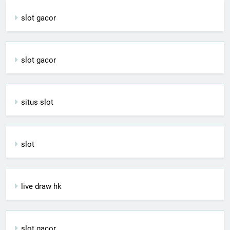
slot gacor
slot gacor
situs slot
slot
live draw hk
slot gacor