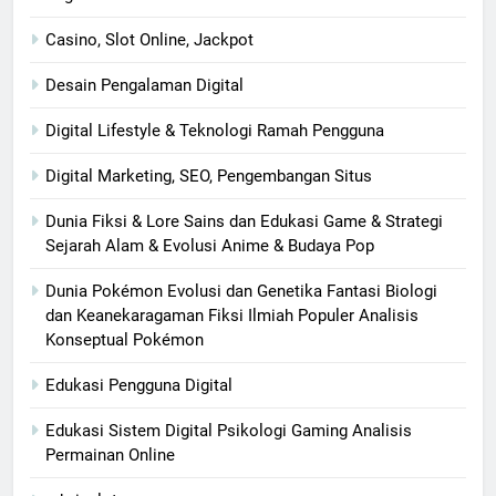
Casino, Slot Online, Jackpot
Desain Pengalaman Digital
Digital Lifestyle & Teknologi Ramah Pengguna
Digital Marketing, SEO, Pengembangan Situs
Dunia Fiksi & Lore Sains dan Edukasi Game & Strategi
Sejarah Alam & Evolusi Anime & Budaya Pop
Dunia Pokémon Evolusi dan Genetika Fantasi Biologi
dan Keanekaragaman Fiksi Ilmiah Populer Analisis
Konseptual Pokémon
Edukasi Pengguna Digital
Edukasi Sistem Digital Psikologi Gaming Analisis
Permainan Online