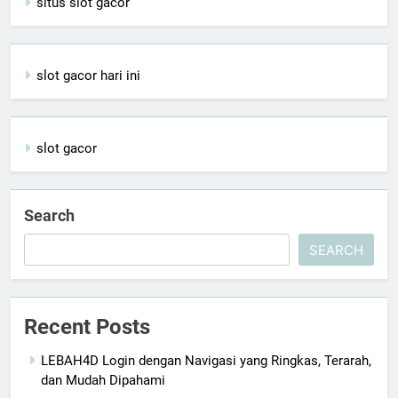
situs slot gacor
slot gacor hari ini
slot gacor
Search
SEARCH
Recent Posts
LEBAH4D Login dengan Navigasi yang Ringkas, Terarah,
dan Mudah Dipahami