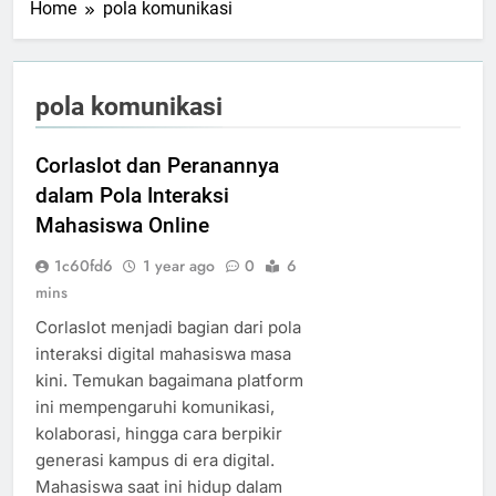
Home
pola komunikasi
pola komunikasi
Corlaslot dan Peranannya
dalam Pola Interaksi
Mahasiswa Online
1c60fd6
1 year ago
0
6
mins
Corlaslot menjadi bagian dari pola
interaksi digital mahasiswa masa
kini. Temukan bagaimana platform
ini mempengaruhi komunikasi,
kolaborasi, hingga cara berpikir
generasi kampus di era digital.
Mahasiswa saat ini hidup dalam