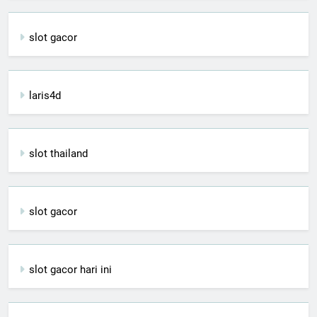
slot gacor
laris4d
slot thailand
slot gacor
slot gacor hari ini