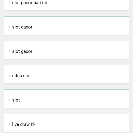
slot gacor hari ini
slot gacor
slot gacor
situs slot
slot
live draw hk