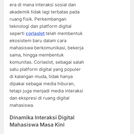
era di mana interaksi sosial dan
akademik tidak lagi terbatas pada
ruang fisik. Perkembangan
teknologi dan platform digital
seperti
corlaslot
telah membentuk
ekosistem baru dalam cara
mahasiswa berkomunikasi, bekerja
sama, hingga membentuk
komunitas. Corlaslot, sebagai salah
satu platform digital yang populer
di kalangan muda, tidak hanya
dipakai sebagai media hiburan,
tetapi juga menjadi media interaksi
dan ekspresi di ruang digital
mahasiswa.
Dinamika Interaksi Digital
Mahasiswa Masa Kini