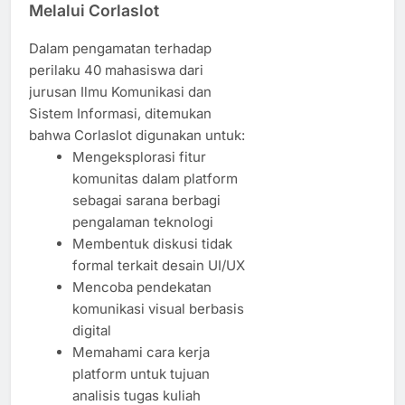
Melalui Corlaslot
Dalam pengamatan terhadap
perilaku 40 mahasiswa dari
jurusan Ilmu Komunikasi dan
Sistem Informasi, ditemukan
bahwa Corlaslot digunakan untuk:
Mengeksplorasi fitur
komunitas dalam platform
sebagai sarana berbagi
pengalaman teknologi
Membentuk diskusi tidak
formal terkait desain UI/UX
Mencoba pendekatan
komunikasi visual berbasis
digital
Memahami cara kerja
platform untuk tujuan
analisis tugas kuliah