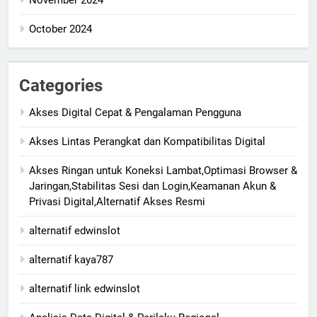
October 2024
Categories
Akses Digital Cepat & Pengalaman Pengguna
Akses Lintas Perangkat dan Kompatibilitas Digital
Akses Ringan untuk Koneksi Lambat,Optimasi Browser &
Jaringan,Stabilitas Sesi dan Login,Keamanan Akun &
Privasi Digital,Alternatif Akses Resmi
alternatif edwinslot
alternatif kaya787
alternatif link edwinslot