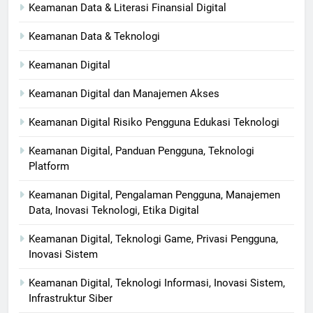
Keamanan Data & Literasi Finansial Digital
Keamanan Data & Teknologi
Keamanan Digital
Keamanan Digital dan Manajemen Akses
Keamanan Digital Risiko Pengguna Edukasi Teknologi
Keamanan Digital, Panduan Pengguna, Teknologi
Platform
Keamanan Digital, Pengalaman Pengguna, Manajemen
Data, Inovasi Teknologi, Etika Digital
Keamanan Digital, Teknologi Game, Privasi Pengguna,
Inovasi Sistem
Keamanan Digital, Teknologi Informasi, Inovasi Sistem,
Infrastruktur Siber