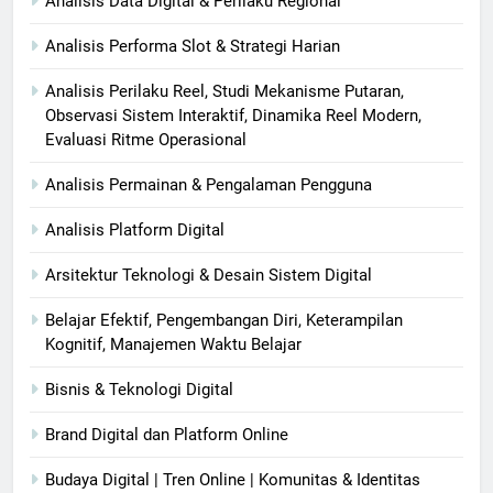
Analisis Data Digital & Perilaku Regional
Analisis Performa Slot & Strategi Harian
Analisis Perilaku Reel, Studi Mekanisme Putaran,
Observasi Sistem Interaktif, Dinamika Reel Modern,
Evaluasi Ritme Operasional
Analisis Permainan & Pengalaman Pengguna
Analisis Platform Digital
Arsitektur Teknologi & Desain Sistem Digital
Belajar Efektif, Pengembangan Diri, Keterampilan
Kognitif, Manajemen Waktu Belajar
Bisnis & Teknologi Digital
Brand Digital dan Platform Online
Budaya Digital | Tren Online | Komunitas & Identitas