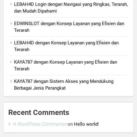
LEBAH4D Login dengan Navigasi yang Ringkas, Terarah,
dan Mudah Dipahami
EDWINSLOT dengan Konsep Layanan yang Efisien dan
Terarah
LEBAH4D dengan Konsep Layanan yang Efisien dan
Terarah
KAYA787 dengan Konsep Layanan yang Efisien dan
Terarah
KAYA787 dengan Sistem Akses yang Mendukung
Berbagai Jenis Perangkat
Recent Comments
A WordPress Commenter
on
Hello world!