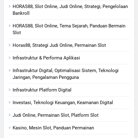
HORAS88, Slot Online, Judi Online, Strategi, Pengelolaan
Bankroll
HORAS88, Slot Online, Tema Sejarah, Panduan Bermain
Slot
Horas88, Strategi Judi Online, Permainan Slot
Infrastruktur & Performa Aplikasi
Infrastruktur Digital, Optimalisasi Sistem, Teknologi
Jaringan, Pengalaman Pengguna
Infrastruktur Platform Digital
Investasi, Teknologi Keuangan, Keamanan Digital
Judi Online, Permainan Slot, Platform Slot
Kasino, Mesin Slot, Panduan Permainan