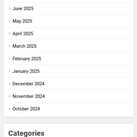
June 2025
May 2025
April 2025
March 2025
February 2025
January 2025
December 2024
November 2024
October 2024
Categories