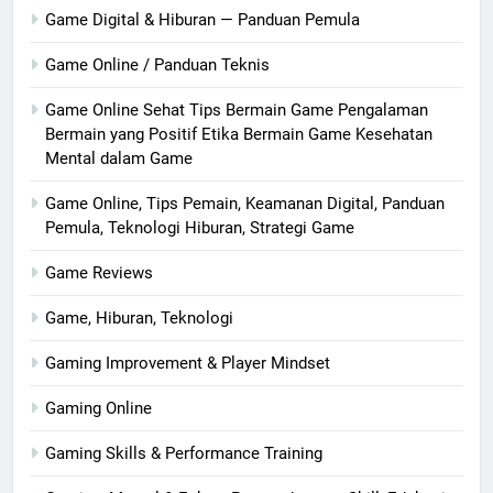
Game Digital & Hiburan — Panduan Pemula
Game Online / Panduan Teknis
Game Online Sehat Tips Bermain Game Pengalaman
Bermain yang Positif Etika Bermain Game Kesehatan
Mental dalam Game
Game Online, Tips Pemain, Keamanan Digital, Panduan
Pemula, Teknologi Hiburan, Strategi Game
Game Reviews
Game, Hiburan, Teknologi
Gaming Improvement & Player Mindset
Gaming Online
Gaming Skills & Performance Training