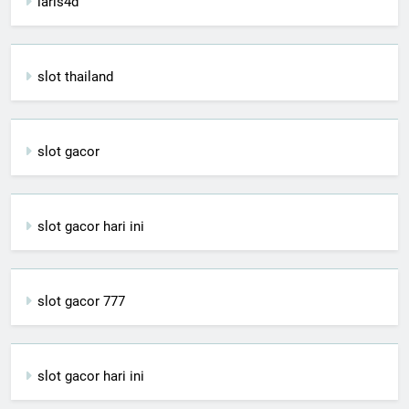
laris4d
slot thailand
slot gacor
slot gacor hari ini
slot gacor 777
slot gacor hari ini