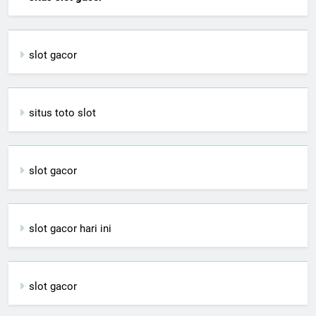
slot gacor
situs toto slot
slot gacor
slot gacor hari ini
slot gacor