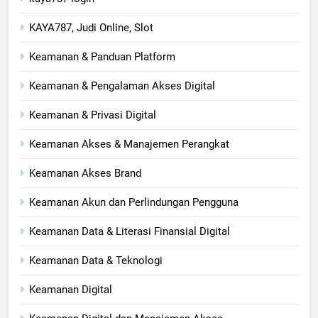
KAYA787, Judi Online, Slot
Keamanan & Panduan Platform
Keamanan & Pengalaman Akses Digital
Keamanan & Privasi Digital
Keamanan Akses & Manajemen Perangkat
Keamanan Akses Brand
Keamanan Akun dan Perlindungan Pengguna
Keamanan Data & Literasi Finansial Digital
Keamanan Data & Teknologi
Keamanan Digital