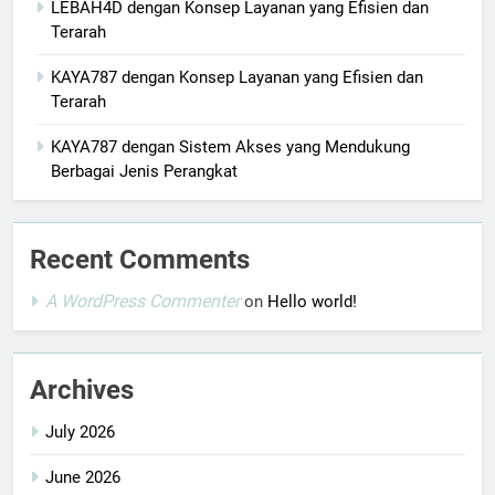
LEBAH4D dengan Konsep Layanan yang Efisien dan
Terarah
KAYA787 dengan Konsep Layanan yang Efisien dan
Terarah
KAYA787 dengan Sistem Akses yang Mendukung
Berbagai Jenis Perangkat
Recent Comments
A WordPress Commenter
on
Hello world!
Archives
July 2026
June 2026