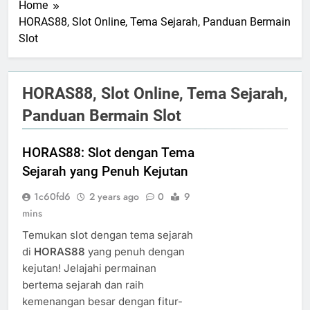
Home
HORAS88, Slot Online, Tema Sejarah, Panduan Bermain
Slot
HORAS88, Slot Online, Tema Sejarah,
Panduan Bermain Slot
HORAS88: Slot dengan Tema
Sejarah yang Penuh Kejutan
1c60fd6
2 years ago
0
9
mins
Temukan slot dengan tema sejarah
di
HORAS88
yang penuh dengan
kejutan! Jelajahi permainan
bertema sejarah dan raih
kemenangan besar dengan fitur-