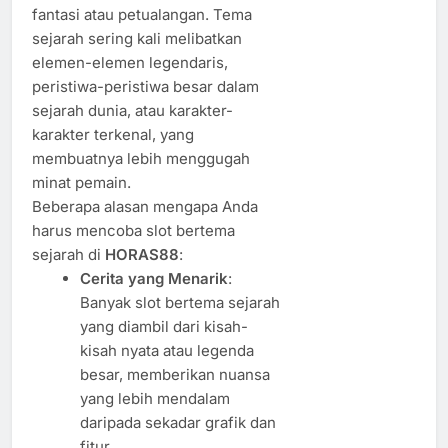
fantasi atau petualangan. Tema
sejarah sering kali melibatkan
elemen-elemen legendaris,
peristiwa-peristiwa besar dalam
sejarah dunia, atau karakter-
karakter terkenal, yang
membuatnya lebih menggugah
minat pemain.
Beberapa alasan mengapa Anda
harus mencoba slot bertema
sejarah di
HORAS88
:
Cerita yang Menarik
:
Banyak slot bertema sejarah
yang diambil dari kisah-
kisah nyata atau legenda
besar, memberikan nuansa
yang lebih mendalam
daripada sekadar grafik dan
fitur.