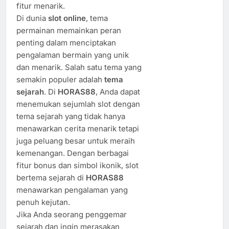
fitur menarik.
Di dunia
slot online
, tema
permainan memainkan peran
penting dalam menciptakan
pengalaman bermain yang unik
dan menarik. Salah satu tema yang
semakin populer adalah
tema
sejarah
. Di
HORAS88
, Anda dapat
menemukan sejumlah slot dengan
tema sejarah yang tidak hanya
menawarkan cerita menarik tetapi
juga peluang besar untuk meraih
kemenangan. Dengan berbagai
fitur bonus dan simbol ikonik, slot
bertema sejarah di
HORAS88
menawarkan pengalaman yang
penuh kejutan.
Jika Anda seorang penggemar
sejarah dan ingin merasakan