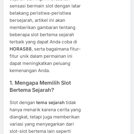
sensasi bermain slot dengan latar
belakang peristiwa-peristiwa
bersejarah, artikel ini akan
memberikan gambaran tentang
beberapa slot bertema sejarah
terbaik yang dapat Anda coba di
HORAS88
, serta bagaimana fitur-
fitur unik dalam permainan ini
dapat meningkatkan peluang
kemenangan Anda.
1.
Mengapa Memilih Slot
Bertema Sejarah?
Slot dengan
tema sejarah
tidak
hanya menarik karena cerita yang
diangkat, tetapi juga memberikan
variasi yang menyegarkan dari
slot-slot bertema lain seperti