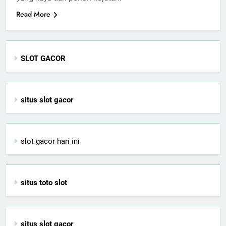
Read More
SLOT GACOR
situs slot gacor
slot gacor hari ini
situs toto slot
situs slot gacor