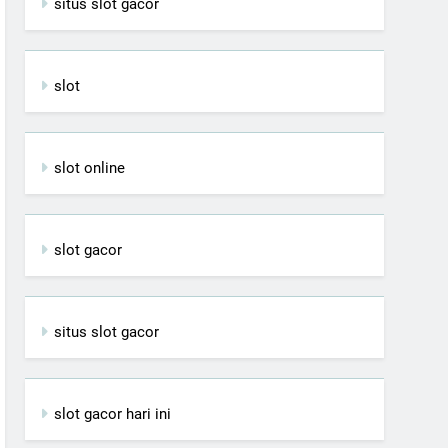
situs slot gacor
slot
slot online
slot gacor
situs slot gacor
slot gacor hari ini