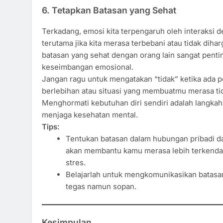
6. Tetapkan Batasan yang Sehat
Terkadang, emosi kita terpengaruh oleh interaksi d
terutama jika kita merasa terbebani atau tidak diha
batasan yang sehat dengan orang lain sangat pent
keseimbangan emosional.
Jangan ragu untuk mengatakan “tidak” ketika ada 
berlebihan atau situasi yang membuatmu merasa ti
Menghormati kebutuhan diri sendiri adalah langkah
menjaga kesehatan mental.
Tips:
Tentukan batasan dalam hubungan pribadi dan
akan membantu kamu merasa lebih terkenda
stres.
Belajarlah untuk mengkomunikasikan batasa
tegas namun sopan.
Kesimpulan