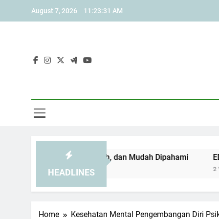
Skip
August 7, 2026
11:23:32 AM
to
content
For
Temukan Pr
g Ringkas, Terarah, dan Mudah Dipahami
EDWINSLOT de
2 Weeks Ago
HEADLINES
Home
Kesehatan Mental Pengembangan Diri Psik