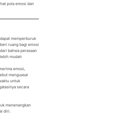
ihat pola emosi dan
ga dapat memperburuk
beri ruang bagi emosi
adari bahwa perasaan
 lebih mudah
nerima emosi,
sebut menguasai
waktu untuk
gatasinya secara
ntuk menenangkan
 diri.