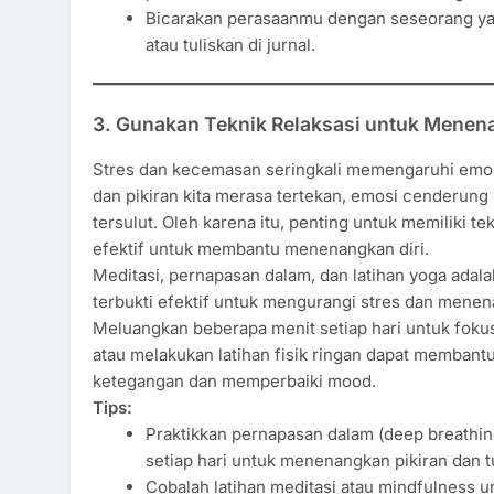
Bicarakan perasaanmu dengan seseorang ya
atau tuliskan di jurnal.
3. Gunakan Teknik Relaksasi untuk Menen
Stres dan kecemasan seringkali memengaruhi emosi
dan pikiran kita merasa tertekan, emosi cenderung
tersulut. Oleh karena itu, penting untuk memiliki te
efektif untuk membantu menenangkan diri.
Meditasi, pernapasan dalam, dan latihan yoga adal
terbukti efektif untuk mengurangi stres dan menen
Meluangkan beberapa menit setiap hari untuk fok
atau melakukan latihan fisik ringan dapat memban
ketegangan dan memperbaiki mood.
Tips:
Praktikkan pernapasan dalam (deep breathin
setiap hari untuk menenangkan pikiran dan t
Cobalah latihan meditasi atau mindfulness