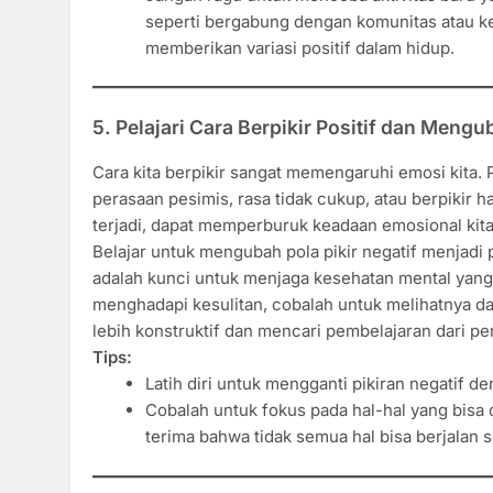
seperti bergabung dengan komunitas atau ke
memberikan variasi positif dalam hidup.
5. Pelajari Cara Berpikir Positif dan Mengu
Cara kita berpikir sangat memengaruhi emosi kita. P
perasaan pesimis, rasa tidak cukup, atau berpikir h
terjadi, dapat memperburuk keadaan emosional kita
Belajar untuk mengubah pola pikir negatif menjadi po
adalah kunci untuk menjaga kesehatan mental yang 
menghadapi kesulitan, cobalah untuk melihatnya da
lebih konstruktif dan mencari pembelajaran dari p
Tips:
Latih diri untuk mengganti pikiran negatif den
Cobalah untuk fokus pada hal-hal yang bisa 
terima bahwa tidak semua hal bisa berjalan 