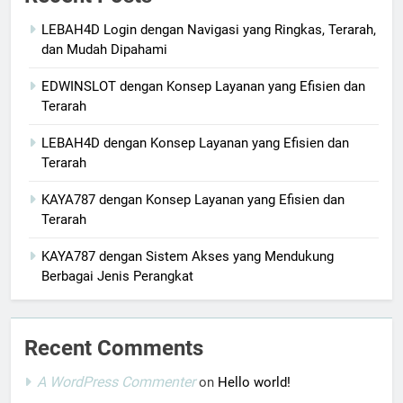
LEBAH4D Login dengan Navigasi yang Ringkas, Terarah,
dan Mudah Dipahami
EDWINSLOT dengan Konsep Layanan yang Efisien dan
Terarah
LEBAH4D dengan Konsep Layanan yang Efisien dan
Terarah
KAYA787 dengan Konsep Layanan yang Efisien dan
Terarah
KAYA787 dengan Sistem Akses yang Mendukung
Berbagai Jenis Perangkat
Recent Comments
A WordPress Commenter
on
Hello world!