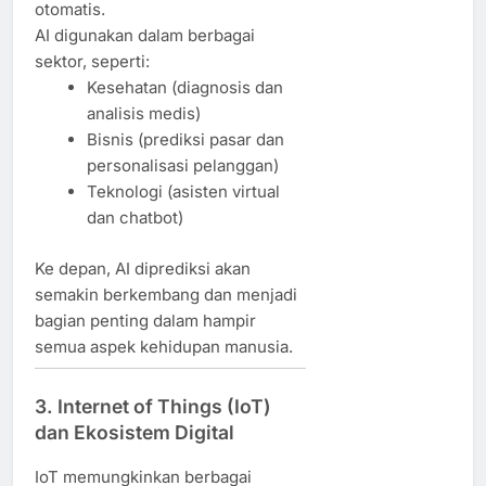
otomatis.
AI digunakan dalam berbagai
sektor, seperti:
Kesehatan (diagnosis dan
analisis medis)
Bisnis (prediksi pasar dan
personalisasi pelanggan)
Teknologi (asisten virtual
dan chatbot)
Ke depan, AI diprediksi akan
semakin berkembang dan menjadi
bagian penting dalam hampir
semua aspek kehidupan manusia.
3. Internet of Things (IoT)
dan Ekosistem Digital
IoT memungkinkan berbagai