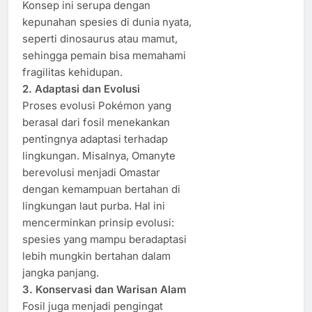
Konsep ini serupa dengan
kepunahan spesies di dunia nyata,
seperti dinosaurus atau mamut,
sehingga pemain bisa memahami
fragilitas kehidupan.
2. Adaptasi dan Evolusi
Proses evolusi Pokémon yang
berasal dari fosil menekankan
pentingnya adaptasi terhadap
lingkungan. Misalnya, Omanyte
berevolusi menjadi Omastar
dengan kemampuan bertahan di
lingkungan laut purba. Hal ini
mencerminkan prinsip evolusi:
spesies yang mampu beradaptasi
lebih mungkin bertahan dalam
jangka panjang.
3. Konservasi dan Warisan Alam
Fosil juga menjadi pengingat