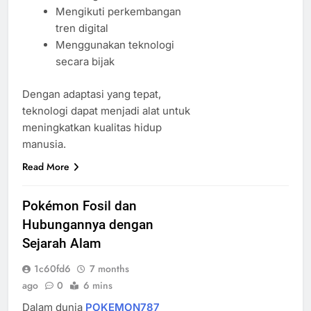
Mengikuti perkembangan
tren digital
Menggunakan teknologi
secara bijak
Dengan adaptasi yang tepat,
teknologi dapat menjadi alat untuk
meningkatkan kualitas hidup
manusia.
Read More
Pokémon Fosil dan
Hubungannya dengan
Sejarah Alam
1c60fd6
7 months
ago
0
6 mins
Dalam dunia
POKEMON787