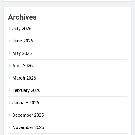
Archives
July 2026
June 2026
May 2026
April 2026
March 2026
February 2026
January 2026
December 2025
November 2025