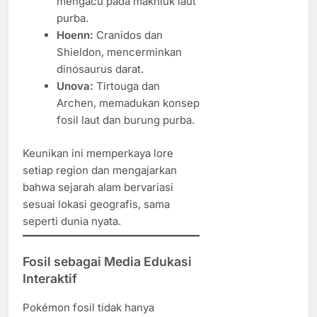
mengacu pada makhluk laut
purba.
Hoenn:
Cranidos dan
Shieldon, mencerminkan
dinosaurus darat.
Unova:
Tirtouga dan
Archen, memadukan konsep
fosil laut dan burung purba.
Keunikan ini memperkaya lore
setiap region dan mengajarkan
bahwa sejarah alam bervariasi
sesuai lokasi geografis, sama
seperti dunia nyata.
Fosil sebagai Media Edukasi
Interaktif
Pokémon fosil tidak hanya