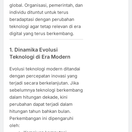
global. Organisasi, pemerintah, dan
individu dituntut untuk terus
beradaptasi dengan perubahan
teknologi agar tetap relevan di era
digital yang terus berkembang.
1. Dinamika Evolusi
Teknologi di Era Modern
Evolusi teknologi modern ditandai
dengan percepatan inovasi yang
terjadi secara berkelanjutan. Jika
sebelumnya teknologi berkembang
dalam hitungan dekade, kini
perubahan dapat terjadi dalam
hitungan tahun bahkan bulan.
Perkembangan ini dipengaruhi
oleh: