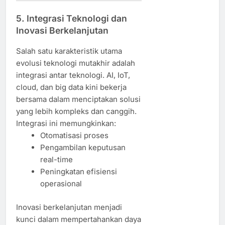
5. Integrasi Teknologi dan
Inovasi Berkelanjutan
Salah satu karakteristik utama
evolusi teknologi mutakhir adalah
integrasi antar teknologi. AI, IoT,
cloud, dan big data kini bekerja
bersama dalam menciptakan solusi
yang lebih kompleks dan canggih.
Integrasi ini memungkinkan:
Otomatisasi proses
Pengambilan keputusan
real-time
Peningkatan efisiensi
operasional
Inovasi berkelanjutan menjadi
kunci dalam mempertahankan daya