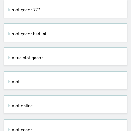
slot gacor 777
slot gacor hari ini
situs slot gacor
slot
slot online
slot gacor