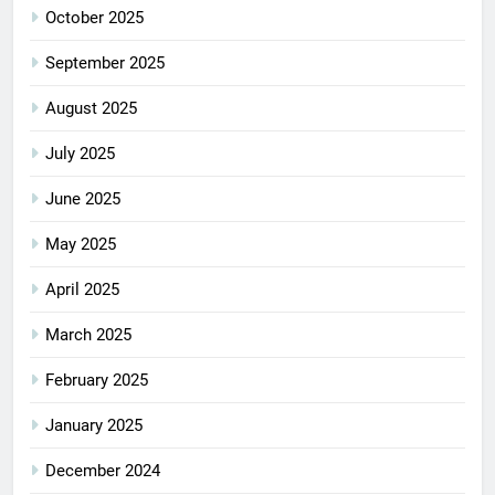
October 2025
September 2025
August 2025
July 2025
June 2025
May 2025
April 2025
March 2025
February 2025
January 2025
December 2024