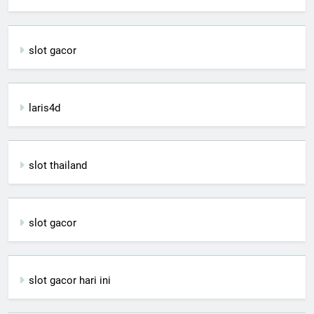
slot gacor
laris4d
slot thailand
slot gacor
slot gacor hari ini