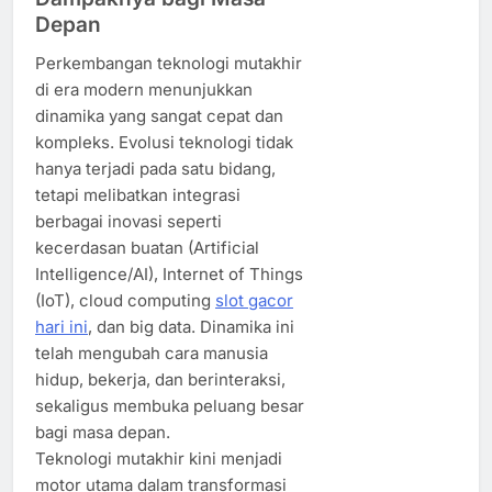
Depan
Perkembangan teknologi mutakhir
di era modern menunjukkan
dinamika yang sangat cepat dan
kompleks. Evolusi teknologi tidak
hanya terjadi pada satu bidang,
tetapi melibatkan integrasi
berbagai inovasi seperti
kecerdasan buatan (Artificial
Intelligence/AI), Internet of Things
(IoT), cloud computing
slot gacor
hari ini
, dan big data. Dinamika ini
telah mengubah cara manusia
hidup, bekerja, dan berinteraksi,
sekaligus membuka peluang besar
bagi masa depan.
Teknologi mutakhir kini menjadi
motor utama dalam transformasi