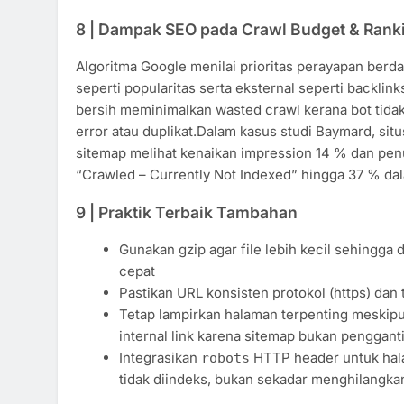
8 | Dampak SEO pada Crawl Budget & Rank
Algoritma Google menilai prioritas perayapan berda
seperti popularitas serta eksternal seperti backli
bersih meminimalkan wasted crawl kerana bot tidak
error atau duplikat.Dalam kasus studi Baymard, sit
sitemap melihat kenaikan impression 14 % dan pen
“Crawled – Currently Not Indexed” hingga 37 % d
9 | Praktik Terbaik Tambahan
Gunakan gzip agar file lebih kecil sehingga 
cepat
Pastikan URL konsisten protokol (https) dan t
Tetap lampirkan halaman terpenting meskip
internal link karena sitemap bukan pengganti
Integrasikan
HTTP header untuk hal
robots
tidak diindeks, bukan sekadar menghilangka