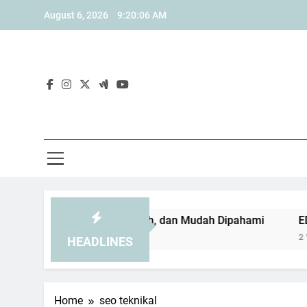
Skip
August 6, 2026
9:20:07 AM
to
content
For
Temukan Pr
g Ringkas, Terarah, dan Mudah Dipahami
EDWINSLOT de
2 Weeks Ago
HEADLINES
Home
seo teknikal