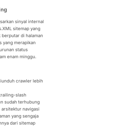
ing
sarkan sinyal internal
nks.XML sitemap yang
 berputar di halaman
us yang merapikan
urunan status
alam enam minggu.
diunduh crawler lebih
railing-slash
un sudah terhubung
 arsitektur navigasi
aman yang sengaja
nnya dari sitemap