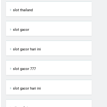
slot thailand
slot gacor
slot gacor hari ini
slot gacor 777
slot gacor hari ini