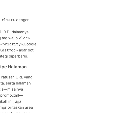
dengan
urlset>
.Di dalamnya
0.9
tag wajib
<loc>
n
.Google
<priority>
agar bot
lastmod>
tegi diperbarui.
Tipe Halaman
 ratusan URL yang
ita, serta halaman
tis—misalnya
p_promo.xml—
kah ini juga
mprioritaskan area