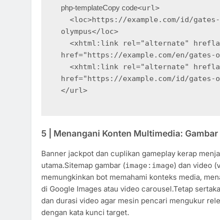
php-templateCopy code
<url>

  <loc>https://example.com/id/gates-of-
olympus</loc>

  <xhtml:link rel="alternate" hreflang="en" 
href="https://example.com/en/gates-o
  <xhtml:link rel="alternate" hreflang="id" 
href="https://example.com/id/gates-o
5 | Menangani Konten Multimedia: Gambar
Banner jackpot dan cuplikan gameplay kerap menja
utama.Sitemap gambar (
) dan video (
image:image
memungkinkan bot memahami konteks media, mena
di Google Images atau video carousel.Tetap sertakan 
dan durasi video agar mesin pencari mengukur rele
dengan kata kunci target.