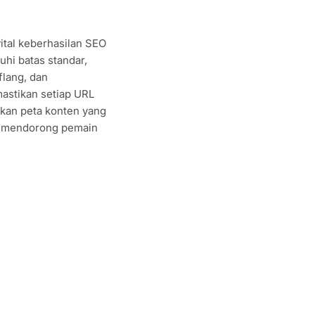
ital keberhasilan SEO
uhi batas standar,
lang, dan
mastikan setiap URL
lkan peta konten yang
rta mendorong pemain