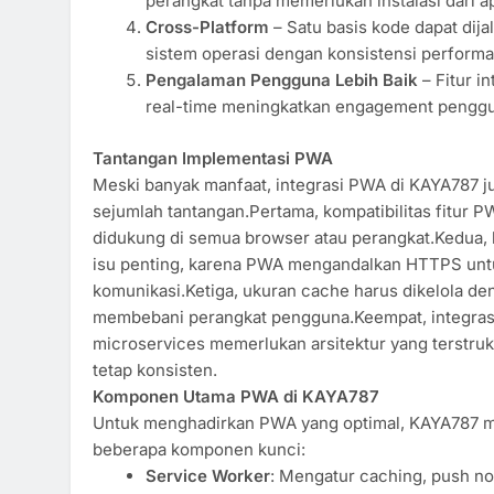
perangkat tanpa memerlukan instalasi dari ap
Cross-Platform
– Satu basis kode dapat dija
sistem operasi dengan konsistensi performa
Pengalaman Pengguna Lebih Baik
– Fitur in
real-time meningkatkan engagement penggu
Tantangan Implementasi PWA
Meski banyak manfaat, integrasi PWA di KAYA787 
sejumlah tantangan.Pertama, kompatibilitas fitur 
didukung di semua browser atau perangkat.Kedua,
isu penting, karena PWA mengandalkan HTTPS unt
komunikasi.Ketiga, ukuran cache harus dikelola den
membebani perangkat pengguna.Keempat, integra
microservices memerlukan arsitektur yang terstruk
tetap konsisten.
Komponen Utama PWA di KAYA787
Untuk menghadirkan PWA yang optimal, KAYA787 
beberapa komponen kunci:
Service Worker
: Mengatur caching, push not