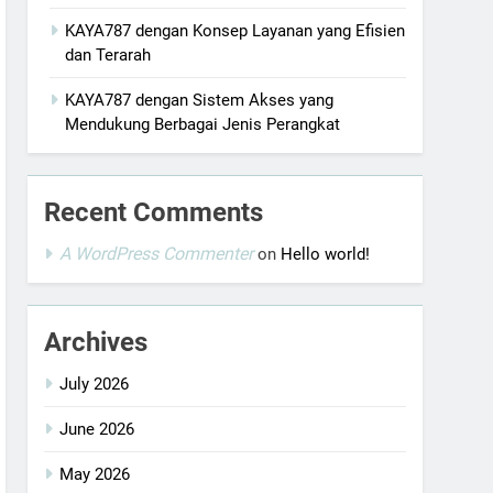
KAYA787 dengan Konsep Layanan yang Efisien
dan Terarah
KAYA787 dengan Sistem Akses yang
Mendukung Berbagai Jenis Perangkat
Recent Comments
A WordPress Commenter
on
Hello world!
Archives
July 2026
June 2026
May 2026