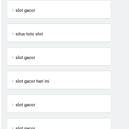
slot gacor
situs toto slot
slot gacor
slot gacor hari ini
slot gacor
slot gacor