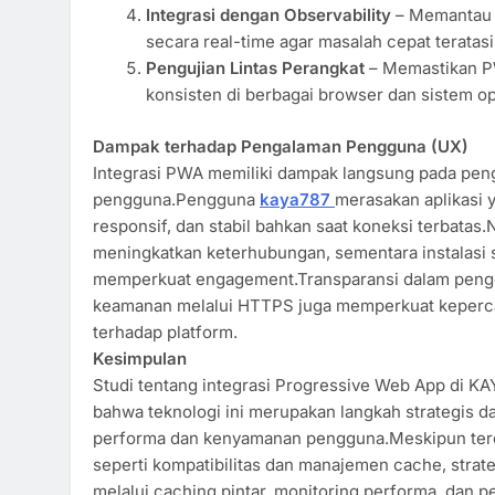
Integrasi dengan Observability
– Memantau 
secara real-time agar masalah cepat teratasi
Pengujian Lintas Perangkat
– Memastikan P
konsisten di berbagai browser dan sistem op
Dampak terhadap Pengalaman Pengguna (UX)
Integrasi PWA memiliki dampak langsung pada pe
pengguna.Pengguna
kaya787
merasakan aplikasi y
responsif, dan stabil bahkan saat koneksi terbatas.N
meningkatkan keterhubungan, sementara instalasi
memperkuat engagement.Transparansi dalam pengg
keamanan melalui HTTPS juga memperkuat keper
terhadap platform.
Kesimpulan
Studi tentang integrasi Progressive Web App di 
bahwa teknologi ini merupakan langkah strategis 
performa dan kenyamanan pengguna.Meskipun ter
seperti kompatibilitas dan manajemen cache, strate
melalui caching pintar, monitoring performa, dan pe