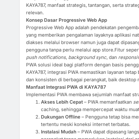
KAYA787, manfaat strategis, tantangan, serta strate
relevan.
Konsep Dasar Progressive Web App
Progressive Web App adalah pendekatan pengemba
yang memberikan pengalaman layaknya aplikasi na
diakses melalui browser namun juga dapat dipasan
pengguna tanpa perlu melalui app store.Fitur seper
push notifications
,
background sync
, dan
responsi
PWA solusi ideal bagi platform dengan basis peng
KAYA787, integrasi PWA memastikan layanan tetap 
dan konsisten di berbagai perangkat, baik desktop
Manfaat Integrasi PWA di KAYA787
Implementasi PWA membawa sejumlah manfaat strate
Akses Lebih Cepat
– PWA memanfaatkan
se
caching, sehingga mempercepat waktu muat
Dukungan Offline
– Pengguna tetap bisa me
tertentu meski koneksi internet terbatas.
Instalasi Mudah
– PWA dapat dipasang langs