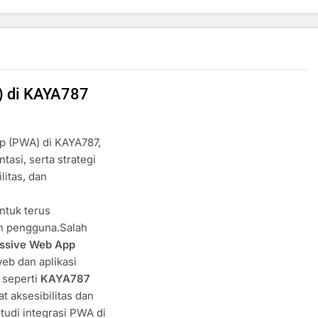
) di KAYA787
pp (PWA) di KAYA787,
asi, serta strategi
litas, dan
ntuk terus
ah pengguna.Salah
ssive Web App
b dan aplikasi
 seperti
KAYA787
 aksesibilitas dan
udi integrasi PWA di