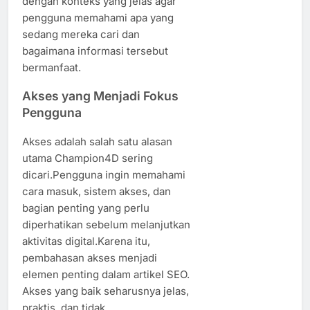
dengan konteks yang jelas agar
pengguna memahami apa yang
sedang mereka cari dan
bagaimana informasi tersebut
bermanfaat.
Akses yang Menjadi Fokus
Pengguna
Akses adalah salah satu alasan
utama Champion4D sering
dicari.Pengguna ingin memahami
cara masuk, sistem akses, dan
bagian penting yang perlu
diperhatikan sebelum melanjutkan
aktivitas digital.Karena itu,
pembahasan akses menjadi
elemen penting dalam artikel SEO.
Akses yang baik seharusnya jelas,
praktis, dan tidak