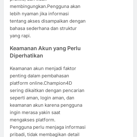
membingungkan.Pengguna akan
lebih nyaman jika informasi
tentang akses disampaikan dengan
bahasa sederhana dan struktur
yang rapi.
Keamanan Akun yang Perlu
Diperhatikan
Keamanan akun menjadi faktor
penting dalam pembahasan
platform online.Champion4D
sering dikaitkan dengan pencarian
seperti aman, login aman, dan
keamanan akun karena pengguna
ingin merasa yakin saat
mengakses platform.
Pengguna perlu menjaga informasi
pribadi, tidak membagikan detail