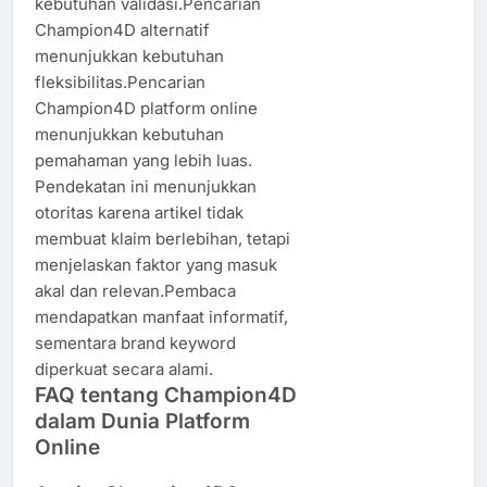
kebutuhan validasi.Pencarian
Champion4D alternatif
menunjukkan kebutuhan
fleksibilitas.Pencarian
Champion4D platform online
menunjukkan kebutuhan
pemahaman yang lebih luas.
Pendekatan ini menunjukkan
otoritas karena artikel tidak
membuat klaim berlebihan, tetapi
menjelaskan faktor yang masuk
akal dan relevan.Pembaca
mendapatkan manfaat informatif,
sementara brand keyword
diperkuat secara alami.
FAQ tentang Champion4D
dalam Dunia Platform
Online