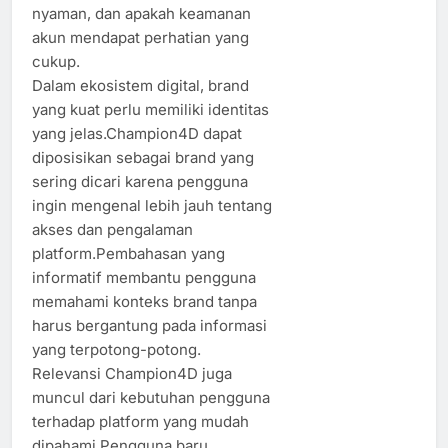
nyaman, dan apakah keamanan
akun mendapat perhatian yang
cukup.
Dalam ekosistem digital, brand
yang kuat perlu memiliki identitas
yang jelas.Champion4D dapat
diposisikan sebagai brand yang
sering dicari karena pengguna
ingin mengenal lebih jauh tentang
akses dan pengalaman
platform.Pembahasan yang
informatif membantu pengguna
memahami konteks brand tanpa
harus bergantung pada informasi
yang terpotong-potong.
Relevansi Champion4D juga
muncul dari kebutuhan pengguna
terhadap platform yang mudah
dipahami.Pengguna baru