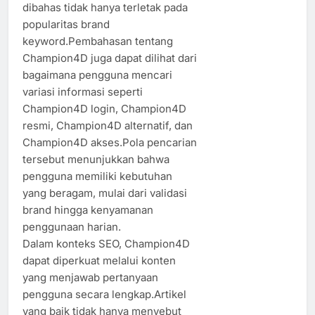
dibahas tidak hanya terletak pada
popularitas brand
keyword.Pembahasan tentang
Champion4D juga dapat dilihat dari
bagaimana pengguna mencari
variasi informasi seperti
Champion4D login, Champion4D
resmi, Champion4D alternatif, dan
Champion4D akses.Pola pencarian
tersebut menunjukkan bahwa
pengguna memiliki kebutuhan
yang beragam, mulai dari validasi
brand hingga kenyamanan
penggunaan harian.
Dalam konteks SEO, Champion4D
dapat diperkuat melalui konten
yang menjawab pertanyaan
pengguna secara lengkap.Artikel
yang baik tidak hanya menyebut