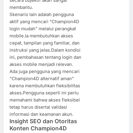
secara objektif akan sangat
membantu.
Skenario lain adalah pengguna
aktif yang mencari “Champion4D
login mudah” melalui perangkat
mobile.Ia membutuhkan akses
cepat, tampilan yang familiar, dan
instruksi yang jelas.Dalam kondisi
ini, pembahasan tentang login dan
akses mobile menjadi relevan.
Ada juga pengguna yang mencari
“Champion4D alternatif aman”
karena membutuhkan fleksibilitas
akses.Pengguna seperti ini perlu
memahami bahwa akses fleksibel
tetap harus disertai validasi
informasi dan keamanan akun.
Insight SEO dan Otoritas
Konten Champion4D