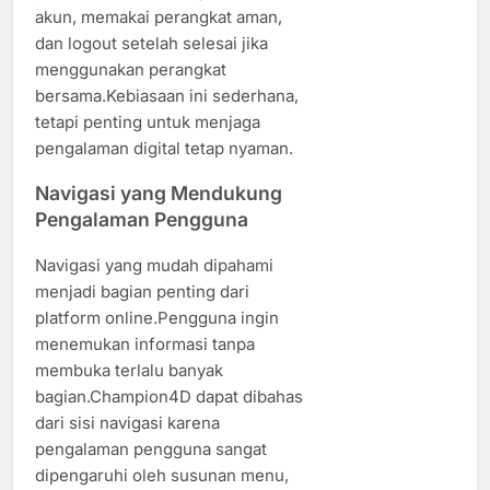
akun, memakai perangkat aman,
dan logout setelah selesai jika
menggunakan perangkat
bersama.Kebiasaan ini sederhana,
tetapi penting untuk menjaga
pengalaman digital tetap nyaman.
Navigasi yang Mendukung
Pengalaman Pengguna
Navigasi yang mudah dipahami
menjadi bagian penting dari
platform online.Pengguna ingin
menemukan informasi tanpa
membuka terlalu banyak
bagian.Champion4D dapat dibahas
dari sisi navigasi karena
pengalaman pengguna sangat
dipengaruhi oleh susunan menu,