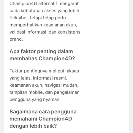
Champion4D alternatif mengarah
pada kebutuhan akses yang lebih
fleksibel, tetapi tetap perlu
memperhatikan keamanan akun,
validasi informasi, dan konsistensi
brand.
Apa faktor penting dalam
membahas Champion4D?
Faktor pentingnya meliputi akses
yang jelas, informasi resmi,
keamanan akun, navigasi mudah,
tampilan mobile, dan pengalaman
pengguna yang nyaman.
Bagaimana cara pengguna
memahami Champion4D
dengan lebih baik?