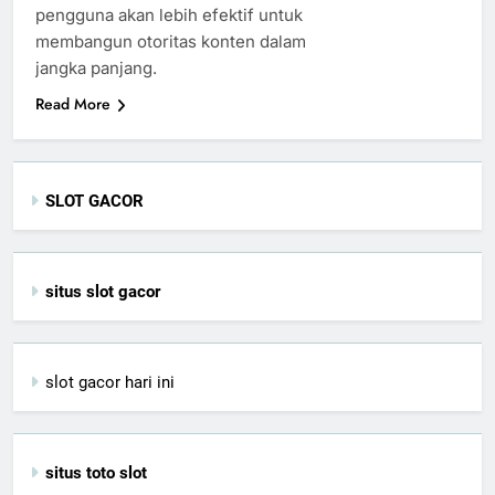
pengguna akan lebih efektif untuk
membangun otoritas konten dalam
jangka panjang.
Read More
SLOT GACOR
situs slot gacor
slot gacor hari ini
situs toto slot