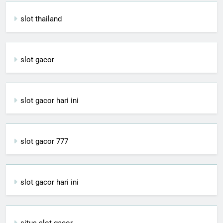
slot thailand
slot gacor
slot gacor hari ini
slot gacor 777
slot gacor hari ini