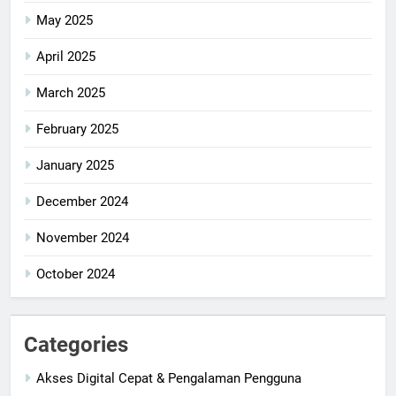
May 2025
April 2025
March 2025
February 2025
January 2025
December 2024
November 2024
October 2024
Categories
Akses Digital Cepat & Pengalaman Pengguna