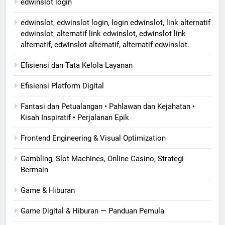
edwinslot login
edwinslot, edwinslot login, login edwinslot, link alternatif
edwinslot, alternatif link edwinslot, edwinslot link
alternatif, edwinslot alternatif, alternatif edwinslot.
Efisiensi dan Tata Kelola Layanan
Efisiensi Platform Digital
Fantasi dan Petualangan • Pahlawan dan Kejahatan •
Kisah Inspiratif • Perjalanan Epik
Frontend Engineering & Visual Optimization
Gambling, Slot Machines, Online Casino, Strategi
Bermain
Game & Hiburan
Game Digital & Hiburan — Panduan Pemula