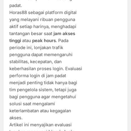
padat.
Horas88 sebagai platform digital
yang melayani ribuan pengguna
aktif setiap harinya, menghadapi
tantangan besar saat
jam akses
tinggi
atau
peak hours
. Pada
periode ini, lonjakan trafik
pengguna dapat memengaruhi
stabilitas, kecepatan, dan
keberhasilan proses login. Evaluasi
performa login di jam padat
menjadi penting tidak hanya bagi
tim pengelola sistem, tetapi juga
bagi pengguna agar mengetahui
solusi saat mengalami
keterlambatan atau kegagalan
akses.
Artikel ini menyajikan evaluasi