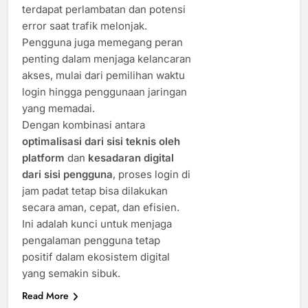
terdapat perlambatan dan potensi
error saat trafik melonjak.
Pengguna juga memegang peran
penting dalam menjaga kelancaran
akses, mulai dari pemilihan waktu
login hingga penggunaan jaringan
yang memadai.
Dengan kombinasi antara
optimalisasi dari sisi teknis oleh
platform
dan
kesadaran digital
dari sisi pengguna
, proses login di
jam padat tetap bisa dilakukan
secara aman, cepat, dan efisien.
Ini adalah kunci untuk menjaga
pengalaman pengguna tetap
positif dalam ekosistem digital
yang semakin sibuk.
Read More