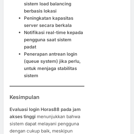
sistem load balancing
berbasis lokasi
Peningkatan kapasitas
server secara berkala
Notifikasi real-time kepada
pengguna saat sistem
padat
Penerapan antrean login
(queue system) jika perlu,
untuk menjaga stabilitas
sistem
Kesimpulan
Evaluasi login Horas88 pada jam
akses tinggi
menunjukkan bahwa
sistem dapat melayani pengguna
dengan cukup baik, meskipun