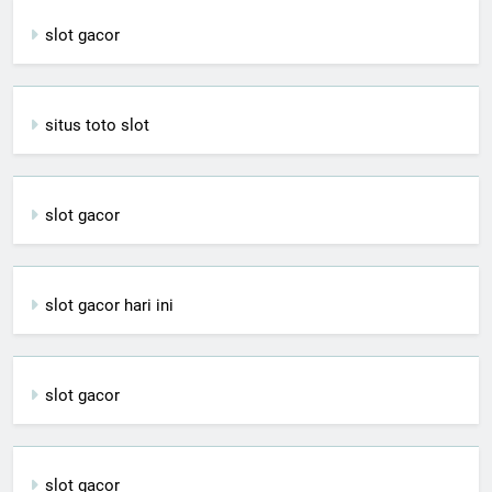
slot gacor
situs toto slot
slot gacor
slot gacor hari ini
slot gacor
slot gacor