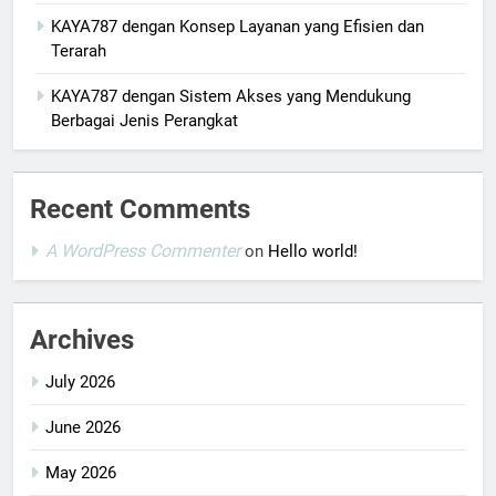
KAYA787 dengan Konsep Layanan yang Efisien dan
Terarah
KAYA787 dengan Sistem Akses yang Mendukung
Berbagai Jenis Perangkat
Recent Comments
A WordPress Commenter
on
Hello world!
Archives
July 2026
June 2026
May 2026