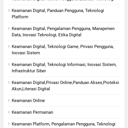
Keamanan Digital, Panduan Pengguna, Teknologi
Platform
Keamanan Digital, Pengalaman Pengguna, Manajemen
Data, Inovasi Teknologi, Etika Digital
Keamanan Digital, Teknologi Game, Privasi Pengguna,
Inovasi Sistem
Keamanan Digital, Teknologi Informasi, Inovasi Sistem,
Infrastruktur Siber
Keamanan Digital,Privasi Online,Panduan Akses,Proteksi
Akun,Literasi Digital
Keamanan Online
Keamanan Permainan
Keamanan Platform, Pengalaman Pengguna, Teknologi