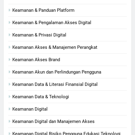
Keamanan & Panduan Platform
Keamanan & Pengalaman Akses Digital
Keamanan & Privasi Digital
Keamanan Akses & Manajemen Perangkat
Keamanan Akses Brand
Keamanan Akun dan Perlindungan Pengguna
Keamanan Data & Literasi Finansial Digital
Keamanan Data & Teknologi
Keamanan Digital
Keamanan Digital dan Manajemen Akses
Keamanan Digital Risiko Pengguna Edukasi Teknologi