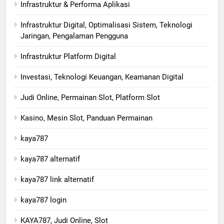
Infrastruktur & Performa Aplikasi
Infrastruktur Digital, Optimalisasi Sistem, Teknologi
Jaringan, Pengalaman Pengguna
Infrastruktur Platform Digital
Investasi, Teknologi Keuangan, Keamanan Digital
Judi Online, Permainan Slot, Platform Slot
Kasino, Mesin Slot, Panduan Permainan
kaya787
kaya787 alternatif
kaya787 link alternatif
kaya787 login
KAYA787, Judi Online, Slot