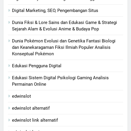
Digital Marketing, SEO, Pengembangan Situs
Dunia Fiksi & Lore Sains dan Edukasi Game & Strategi
Sejarah Alam & Evolusi Anime & Budaya Pop
Dunia Pokémon Evolusi dan Genetika Fantasi Biologi
dan Keanekaragaman Fiksi Ilmiah Populer Analisis
Konseptual Pokémon
Edukasi Pengguna Digital
Edukasi Sistem Digital Psikologi Gaming Analisis
Permainan Online
edwinslot
edwinslot alternatif
edwinslot link alternatif