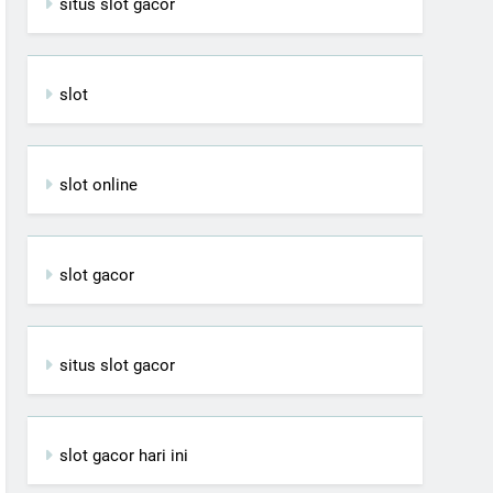
situs slot gacor
slot
slot online
slot gacor
situs slot gacor
slot gacor hari ini