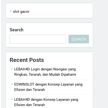
slot gacor
Search
SEARCH
Recent Posts
LEBAH4D Login dengan Navigasi yang
Ringkas, Terarah, dan Mudah Dipahami
EDWINSLOT dengan Konsep Layanan yang
Efisien dan Terarah
LEBAH4D dengan Konsep Layanan yang
Efisien dan Terarah