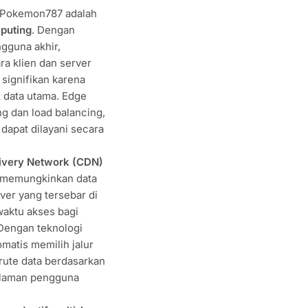
h Pokemon787 adalah
mputing
. Dengan
gguna akhir,
ra klien dan server
 signifikan karena
t data utama. Edge
g dan load balancing,
dapat dilayani secara
ivery Network (CDN)
N memungkinkan data
rver yang tersebar di
waktu akses bagi
 Dengan teknologi
atis memilih jalur
 rute data berdasarkan
galaman pengguna