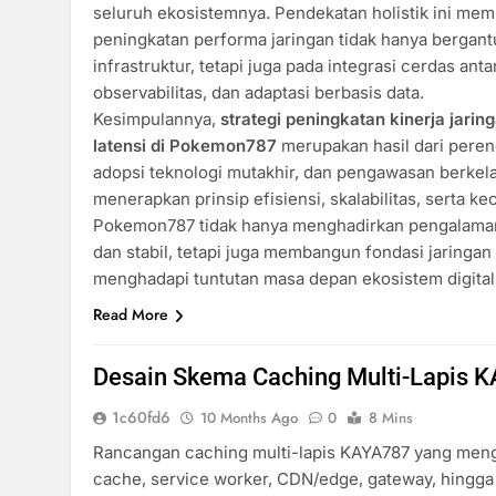
seluruh ekosistemnya. Pendekatan holistik ini me
peningkatan performa jaringan tidak hanya bergan
infrastruktur, tetapi juga pada integrasi cerdas anta
observabilitas, dan adaptasi berbasis data.
Kesimpulannya,
strategi peningkatan kinerja jari
latensi di Pokemon787
merupakan hasil dari pere
adopsi teknologi mutakhir, dan pengawasan berkel
menerapkan prinsip efisiensi, skalabilitas, serta ke
Pokemon787 tidak hanya menghadirkan pengalaman 
dan stabil, tetapi juga membangun fondasi jaringan
menghadapi tuntutan masa depan ekosistem digital 
Read More
Desain Skema Caching Multi-Lapis 
1c60fd6
10 Months Ago
0
8 Mins
Rancangan caching multi-lapis KAYA787 yang me
cache, service worker, CDN/edge, gateway, hingga 