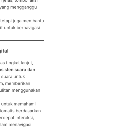
jelas, tombol aksi
n yang mengganggu
, tetapi juga membantu
f untuk bernavigasi
ital
s tingkat lanjut,
asisten suara dan
 suara untuk
orm, memberikan
sulitan menggunakan
ang untuk memahami
tomatis berdasarkan
rcepat interaksi,
alam menavigasi