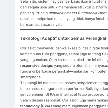
Selain itu, sistem navigasi berbasis ikon intuitif
dari segala usia untuk memahami struktur platform
panjang. Prinsip
simplicity meets functionality
menj
dalam menciptakan desain yang tidak hanya indah, t
bermanfaat secara nyata.
Teknologi Adaptif untuk Semua Perangkat
Corlaslot menyadari bahwa aksesibilitas digital tid
kemampuan fisik pengguna, tetapi juga tentang
fle
yang digunakan. Oleh karena itu, platform ini diba
responsive design
, yang secara otomatis menyesua
fungsi di berbagai perangkat—mulai dari komputer, 
smartphone.
Teknologi ini memastikan bahwa pengalaman pengg
tanpa harus mengorbankan performa. Baik layar ke
setiap elemen UI (User Interface) tetap proporsion
Selain desain responsif, Corlaslot juga menerapka
technology (PWA)
yang memungkinkan pengguna 