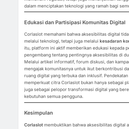
dalam menciptakan teknologi yang ramah bagi sem
Edukasi dan Partisipasi Komunitas Digital
Corlaslot memahami bahwa aksesibilitas digital tid
melalui teknologi, tetapi juga melalui
kesadaran ko
itu, platform ini aktif memberikan edukasi kepada
pengembang tentang pentingnya aksesibilitas di dun
Melalui artikel informatif, forum diskusi, dan kampan
mengajak komunitasnya untuk ikut berkontribusi d
ruang digital yang terbuka dan inklusif. Pendekatan 
memperkuat citra Corlaslot bukan hanya sebagai pla
juga sebagai pelopor transformasi digital yang ber
kebutuhan semua pengguna.
Kesimpulan
Corlaslot
membuktikan bahwa aksesibilitas digital 