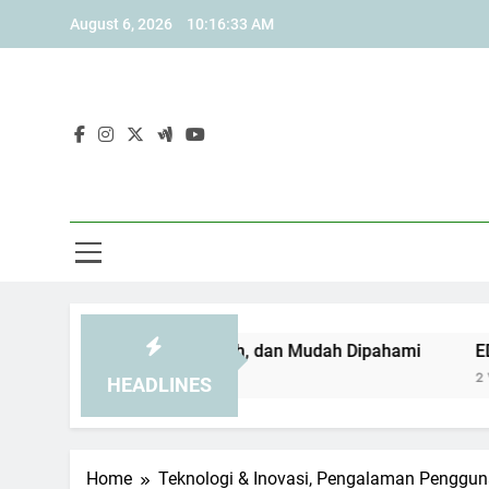
Skip
August 6, 2026
10:16:34 AM
to
content
For
Temukan Pr
g Ringkas, Terarah, dan Mudah Dipahami
EDWINSLOT de
2 Weeks Ago
HEADLINES
Home
Teknologi & Inovasi, Pengalaman Pengguna,