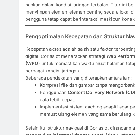
bahkan dalam kondisi jaringan terbatas. Fitur ini b
menyimpan elemen-elemen penting secara lokal di
pengguna tetap dapat berinteraksi meskipun konek
Pengoptimalan Kecepatan dan Struktur Nav
Kecepatan akses adalah salah satu faktor terpenting
digital. Corlaslot menerapkan strategi
Web Perform
(WPO)
untuk memastikan waktu muat halaman tetap
berbagai kondisi jaringan.
Beberapa pendekatan yang diterapkan antara lain:
Kompresi file dan gambar tanpa mengorbankan
Penggunaan
Content Delivery Network (CD
data lebih cepat.
Implementasi sistem caching adaptif agar p
memuat ulang elemen yang sama berulang ka
Selain itu, struktur navigasi di Corlaslot dirancan