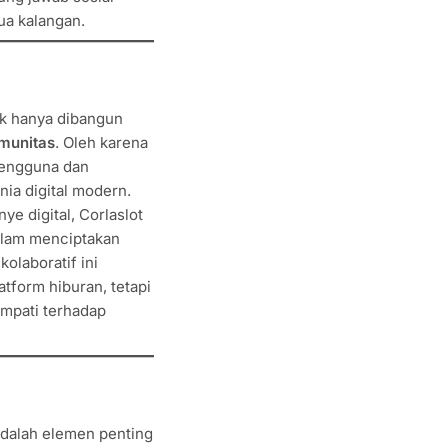
ua kalangan.
ak hanya dibangun
munitas
. Oleh karena
 pengguna dan
ia digital modern.
ye digital, Corlaslot
alam menciptakan
kolaboratif ini
tform hiburan, tetapi
empati terhadap
adalah elemen penting