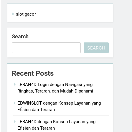
slot gacor
Search
SEARCH
Recent Posts
LEBAH4D Login dengan Navigasi yang
Ringkas, Terarah, dan Mudah Dipahami
EDWINSLOT dengan Konsep Layanan yang
Efisien dan Terarah
LEBAH4D dengan Konsep Layanan yang
Efisien dan Terarah