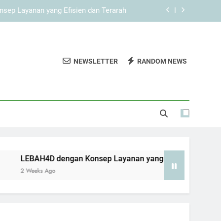
ep Layanan yang Efisien dan Terarah
ep Layanan yang Efisien dan Terarah
sep Layanan yang Efisien dan Terarah
NEWSLETTER
RANDOM NEWS
Ringkas, Terarah, dan Mudah Dipahami
tuk Perawatan Kulit Dan Tubuh Anda.
ep Layanan yang Efisien dan Terarah
ep Layanan yang Efisien dan Terarah
sep Layanan yang Efisien dan Terarah
4D dengan Konsep Layanan yang Efisien dan Terarah
K
 Ago
2