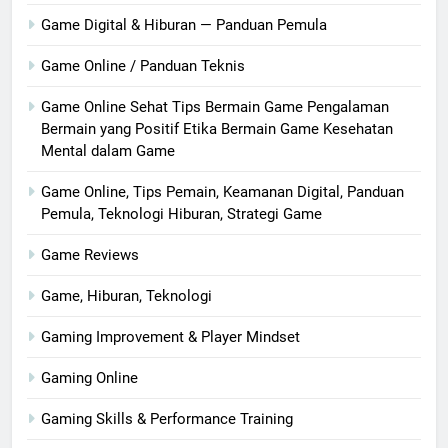
Game Digital & Hiburan — Panduan Pemula
Game Online / Panduan Teknis
Game Online Sehat Tips Bermain Game Pengalaman
Bermain yang Positif Etika Bermain Game Kesehatan
Mental dalam Game
Game Online, Tips Pemain, Keamanan Digital, Panduan
Pemula, Teknologi Hiburan, Strategi Game
Game Reviews
Game, Hiburan, Teknologi
Gaming Improvement & Player Mindset
Gaming Online
Gaming Skills & Performance Training