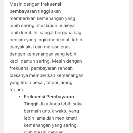
Mesin dengan
frekuensi
pembayaran tinggi
akan
memberikan kemenangan yang
lebih sering, meskipun nilainya
lebih kecil. Ini sangat berguna bagi
pemain yang ingin menikmati lebih
banyak aksi dan merasa puas
dengan kemenangan yang lebih
kecil namun sering. Mesin dengan
frekuensi pembayaran rendah
biasanya memberikan kemenangan
yang lebih besar, tetapi jarang
terjadi.
Frekuensi Pembayaran
Tinggi
: Jika Anda lebih suka
bermain untuk waktu yang
lebih lama dan menikmati
kemenangan yang sering,
pilih mesin dengan