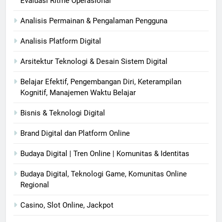
Evaluasi Ritme Operasional
Analisis Permainan & Pengalaman Pengguna
Analisis Platform Digital
Arsitektur Teknologi & Desain Sistem Digital
Belajar Efektif, Pengembangan Diri, Keterampilan
Kognitif, Manajemen Waktu Belajar
Bisnis & Teknologi Digital
Brand Digital dan Platform Online
Budaya Digital | Tren Online | Komunitas & Identitas
Budaya Digital, Teknologi Game, Komunitas Online
Regional
Casino, Slot Online, Jackpot