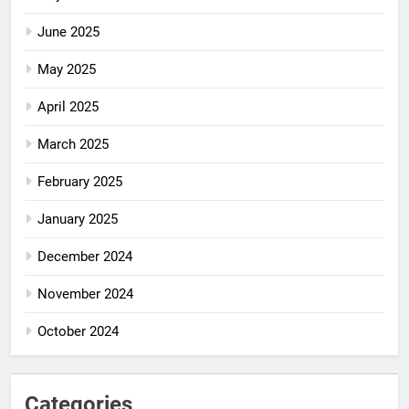
June 2025
May 2025
April 2025
March 2025
February 2025
January 2025
December 2024
November 2024
October 2024
Categories