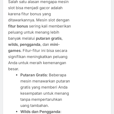
Salah satu alasan mengapa mesin
slot bisa menjadi gacor adalah
karena fitur bonus yang
ditawarkannya. Mesin slot dengan
fitur bonus
sering kali memberikan
peluang untuk menang lebih
banyak melalui
putaran gratis
,
wilds
,
pengganda
, dan
mini-
games
. Fitur-fitur ini bisa secara
signifikan meningkatkan peluang
Anda untuk meraih kemenangan
besar.
Putaran Gratis
: Beberapa
mesin menawarkan putaran
gratis yang memberi Anda
kesempatan untuk menang
tanpa mempertaruhkan
uang tambahan.
Wilds dan Pengganda
: