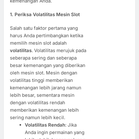
kemenangan Anda.
1.
Periksa Volatilitas Mesin Slot
Salah satu faktor pertama yang
harus Anda pertimbangkan ketika
memilih mesin slot adalah
volatilitas
. Volatilitas merujuk pada
seberapa sering dan seberapa
besar kemenangan yang diberikan
oleh mesin slot. Mesin dengan
volatilitas tinggi memberikan
kemenangan lebih jarang namun
lebih besar, sementara mesin
dengan volatilitas rendah
memberikan kemenangan lebih
sering namun lebih kecil.
Volatilitas Rendah
: Jika
Anda ingin permainan yang