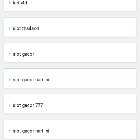
laris4d
slot thailand
slot gacor
slot gacor hari ini
slot gacor 777
slot gacor hari ini