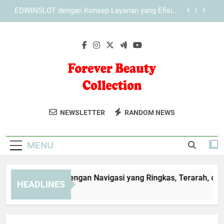
Skip
LEBAH4D dengan Konsep Layanan yang Efisien
to
dan Terarah
content
KAYA787 dengan Konsep Layanan yang Efisien
dan Terarah
LEBAH4D Login dengan Navigasi yang Ringkas,
Terarah, dan Mudah Dipahami
EDWINSLOT dengan Konsep Layanan yang Efisien
dan Terarah
Forever Beauty
LEBAH4D dengan Konsep Layanan yang Efisien
Temukan Produk Kecantikan Berkualitas Di
dan Terarah
NEWSLETTER
RANDOM NEWS
Collection
Forever Beauty Collection. Untuk Perawatan
KAYA787 dengan Konsep Layanan yang Efisien
dan Terarah
Kulit Dan Tubuh Anda.
MENU
BAH4D Login dengan Navigasi yang Ringkas, Terarah, dan M
HEADLINES
Weeks Ago