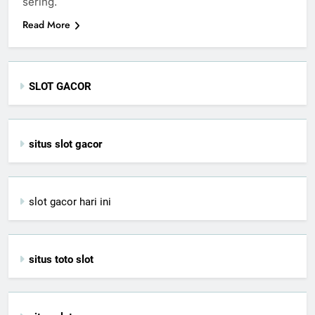
sering.
Read More
SLOT GACOR
situs slot gacor
slot gacor hari ini
situs toto slot