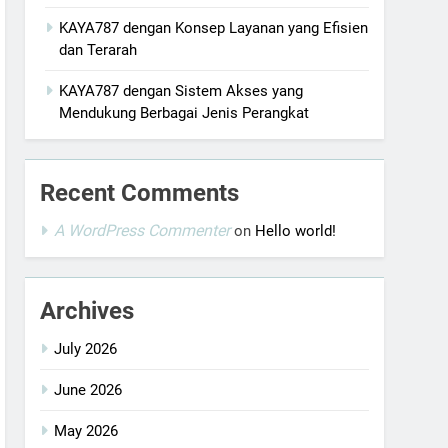
KAYA787 dengan Konsep Layanan yang Efisien
dan Terarah
KAYA787 dengan Sistem Akses yang
Mendukung Berbagai Jenis Perangkat
Recent Comments
A WordPress Commenter
on
Hello world!
Archives
July 2026
June 2026
May 2026