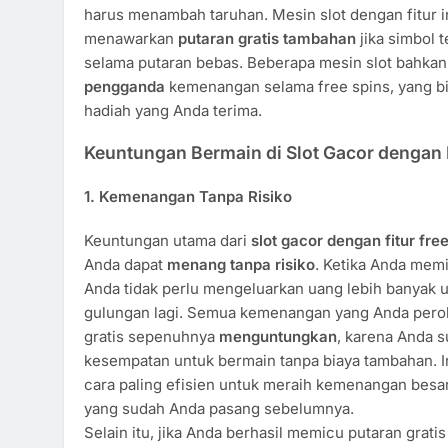
harus menambah taruhan. Mesin slot dengan fitur in
menawarkan
putaran gratis tambahan
jika simbol t
selama putaran bebas. Beberapa mesin slot bahk
pengganda
kemenangan selama free spins, yang b
hadiah yang Anda terima.
Keuntungan Bermain di Slot Gacor dengan F
1.
Kemenangan Tanpa Risiko
Keuntungan utama dari
slot gacor dengan fitur fre
Anda dapat
menang tanpa risiko
. Ketika Anda memi
Anda tidak perlu mengeluarkan uang lebih banyak
gulungan lagi. Semua kemenangan yang Anda pero
gratis sepenuhnya
menguntungkan
, karena Anda 
kesempatan untuk bermain tanpa biaya tambahan. In
cara paling efisien untuk meraih kemenangan besa
yang sudah Anda pasang sebelumnya.
Selain itu, jika Anda berhasil memicu putaran gratis 