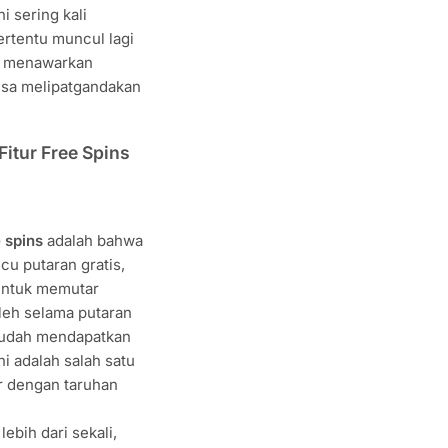
i sering kali
ertentu muncul lagi
an menawarkan
isa melipatgandakan
itur Free Spins
e spins
adalah bahwa
cu putaran gratis,
 untuk memutar
leh selama putaran
sudah mendapatkan
i adalah salah satu
r dengan taruhan
lebih dari sekali,