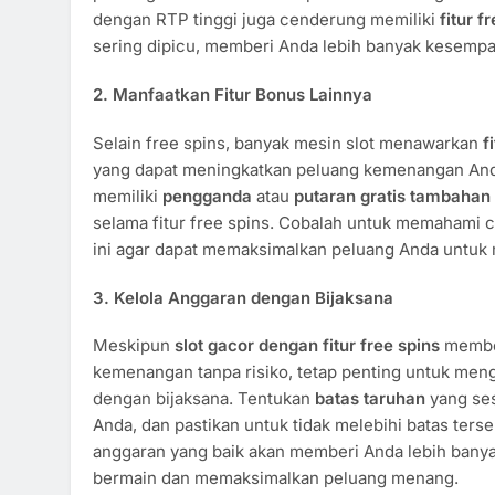
dengan RTP tinggi juga cenderung memiliki
fitur f
sering dipicu, memberi Anda lebih banyak kesemp
2.
Manfaatkan Fitur Bonus Lainnya
Selain free spins, banyak mesin slot menawarkan
f
yang dapat meningkatkan peluang kemenangan An
memiliki
pengganda
atau
putaran gratis tambahan
selama fitur free spins. Cobalah untuk memahami c
ini agar dapat memaksimalkan peluang Anda untuk
3.
Kelola Anggaran dengan Bijaksana
Meskipun
slot gacor dengan fitur free spins
member
kemenangan tanpa risiko, tetap penting untuk men
dengan bijaksana. Tentukan
batas taruhan
yang se
Anda, dan pastikan untuk tidak melebihi batas ters
anggaran yang baik akan memberi Anda lebih bany
bermain dan memaksimalkan peluang menang.