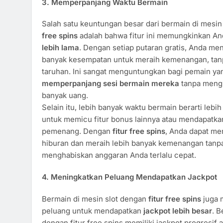
3.
Memperpanjang Waktu Bermain
Salah satu keuntungan besar dari bermain di mesi
free spins
adalah bahwa fitur ini memungkinkan A
lebih lama
. Dengan setiap putaran gratis, Anda me
banyak kesempatan untuk meraih kemenangan, ta
taruhan. Ini sangat menguntungkan bagi pemain yan
memperpanjang sesi bermain mereka
tanpa mengh
banyak uang.
Selain itu, lebih banyak waktu bermain berarti lebi
untuk memicu fitur bonus lainnya atau mendapatka
pemenang. Dengan
fitur free spins
, Anda dapat me
hiburan dan meraih lebih banyak kemenangan tanpa
menghabiskan anggaran Anda terlalu cepat.
4.
Meningkatkan Peluang Mendapatkan Jackpot
Bermain di mesin slot dengan
fitur free spins
juga 
peluang untuk mendapatkan
jackpot lebih besar
. B
dengan fitur free spins memiliki jackpot progresif 