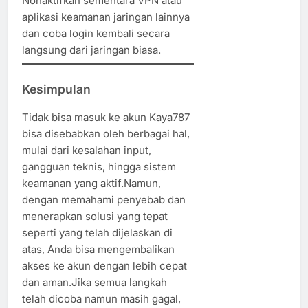
Nonaktifkan sementara VPN atau
aplikasi keamanan jaringan lainnya
dan coba login kembali secara
langsung dari jaringan biasa.
Kesimpulan
Tidak bisa masuk ke akun Kaya787
bisa disebabkan oleh berbagai hal,
mulai dari kesalahan input,
gangguan teknis, hingga sistem
keamanan yang aktif.Namun,
dengan memahami penyebab dan
menerapkan solusi yang tepat
seperti yang telah dijelaskan di
atas, Anda bisa mengembalikan
akses ke akun dengan lebih cepat
dan aman.Jika semua langkah
telah dicoba namun masih gagal,