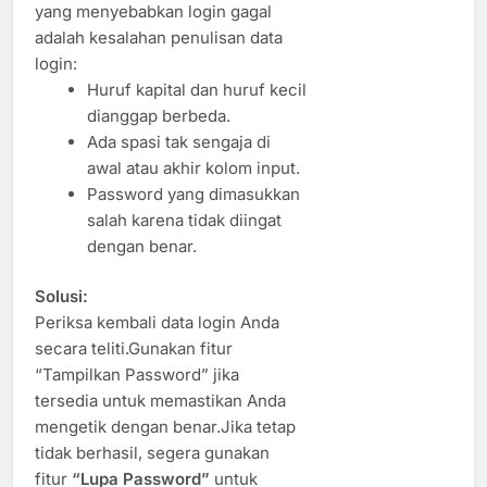
yang menyebabkan login gagal
adalah kesalahan penulisan data
login:
Huruf kapital dan huruf kecil
dianggap berbeda.
Ada spasi tak sengaja di
awal atau akhir kolom input.
Password yang dimasukkan
salah karena tidak diingat
dengan benar.
Solusi:
Periksa kembali data login Anda
secara teliti.Gunakan fitur
“Tampilkan Password” jika
tersedia untuk memastikan Anda
mengetik dengan benar.Jika tetap
tidak berhasil, segera gunakan
fitur
“Lupa Password”
untuk