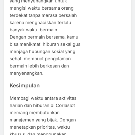
yang menyenangkan untuk
mengisi waktu bersama orang
terdekat tanpa merasa bersalah
karena menghabiskan terlalu
banyak waktu bermain.
Dengan bermain bersama, kamu
bisa menikmati hiburan sekaligus
menjaga hubungan sosial yang
sehat, membuat pengalaman
bermain lebih berkesan dan
menyenangkan.
Kesimpulan
Membagi waktu antara aktivitas
harian dan hiburan di Corlaslot
memang membutuhkan
manajemen yang bijak. Dengan
menetapkan prioritas, waktu
khusus, dan menggunakan