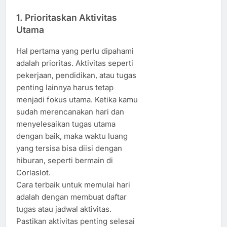
1.
Prioritaskan Aktivitas
Utama
Hal pertama yang perlu dipahami
adalah prioritas. Aktivitas seperti
pekerjaan, pendidikan, atau tugas
penting lainnya harus tetap
menjadi fokus utama. Ketika kamu
sudah merencanakan hari dan
menyelesaikan tugas utama
dengan baik, maka waktu luang
yang tersisa bisa diisi dengan
hiburan, seperti bermain di
Corlaslot.
Cara terbaik untuk memulai hari
adalah dengan membuat daftar
tugas atau jadwal aktivitas.
Pastikan aktivitas penting selesai