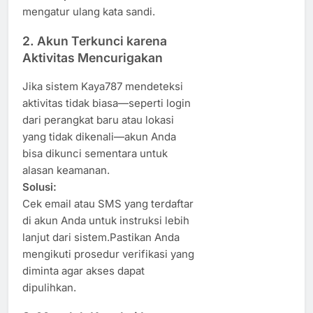
mengatur ulang kata sandi.
2.
Akun Terkunci karena
Aktivitas Mencurigakan
Jika sistem Kaya787 mendeteksi
aktivitas tidak biasa—seperti login
dari perangkat baru atau lokasi
yang tidak dikenali—akun Anda
bisa dikunci sementara untuk
alasan keamanan.
Solusi:
Cek email atau SMS yang terdaftar
di akun Anda untuk instruksi lebih
lanjut dari sistem.Pastikan Anda
mengikuti prosedur verifikasi yang
diminta agar akses dapat
dipulihkan.