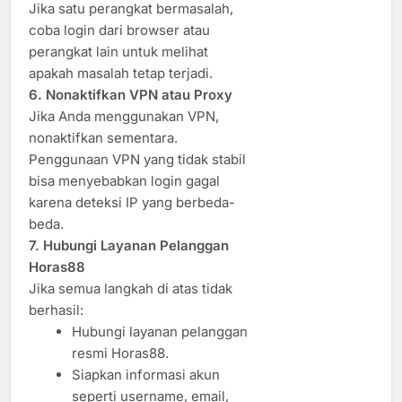
Jika satu perangkat bermasalah,
coba login dari browser atau
perangkat lain untuk melihat
apakah masalah tetap terjadi.
6. Nonaktifkan VPN atau Proxy
Jika Anda menggunakan VPN,
nonaktifkan sementara.
Penggunaan VPN yang tidak stabil
bisa menyebabkan login gagal
karena deteksi IP yang berbeda-
beda.
7. Hubungi Layanan Pelanggan
Horas88
Jika semua langkah di atas tidak
berhasil:
Hubungi layanan pelanggan
resmi Horas88.
Siapkan informasi akun
seperti username, email,