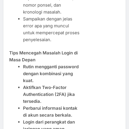
nomor ponsel, dan
kronologi masalah.
Sampaikan dengan jelas
error apa yang muncul
untuk mempercepat proses
penyelesaian.
Tips Mencegah Masalah Login di
Masa Depan
Rutin mengganti password
dengan kombinasi yang
kuat.
Aktifkan Two-Factor
Authentication (2FA) jika
tersedia.
Perbarui informasi kontak
di akun secara berkala.
Login dari perangkat dan
jaringan yang aman.