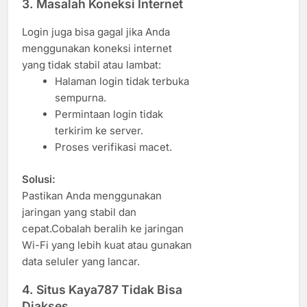
3.
Masalah Koneksi Internet
Login juga bisa gagal jika Anda
menggunakan koneksi internet
yang tidak stabil atau lambat:
Halaman login tidak terbuka
sempurna.
Permintaan login tidak
terkirim ke server.
Proses verifikasi macet.
Solusi:
Pastikan Anda menggunakan
jaringan yang stabil dan
cepat.Cobalah beralih ke jaringan
Wi-Fi yang lebih kuat atau gunakan
data seluler yang lancar.
4.
Situs Kaya787 Tidak Bisa
Diakses