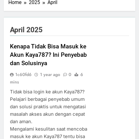
Home
2025
April
April 2025
Kenapa Tidak Bisa Masuk ke
Akun Kaya787? Ini Penyebab
dan Solusinya
1c60fd6
1 year ago
0
6
mins
Tidak bisa login ke akun Kaya787?
Pelajari berbagai penyebab umum
dan solusi praktis untuk mengatasi
masalah akses akun dengan cepat
dan aman.
Mengalami kesulitan saat mencoba
masuk ke akun Kaya787 tentu bisa