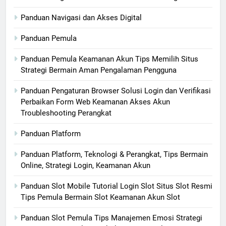
Panduan Navigasi dan Akses Digital
Panduan Pemula
Panduan Pemula Keamanan Akun Tips Memilih Situs
Strategi Bermain Aman Pengalaman Pengguna
Panduan Pengaturan Browser Solusi Login dan Verifikasi
Perbaikan Form Web Keamanan Akses Akun
Troubleshooting Perangkat
Panduan Platform
Panduan Platform, Teknologi & Perangkat, Tips Bermain
Online, Strategi Login, Keamanan Akun
Panduan Slot Mobile Tutorial Login Slot Situs Slot Resmi
Tips Pemula Bermain Slot Keamanan Akun Slot
Panduan Slot Pemula Tips Manajemen Emosi Strategi