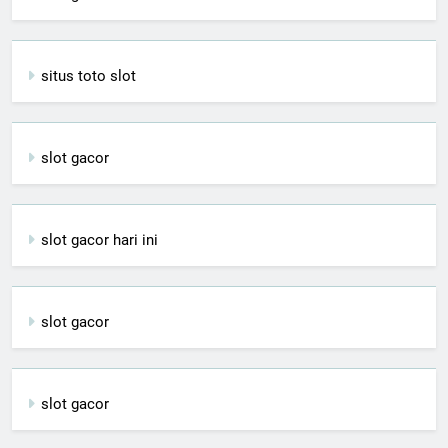
situs toto slot
slot gacor
slot gacor hari ini
slot gacor
slot gacor