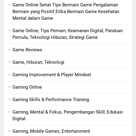
Game Online Sehat Tips Bermain Game Pengalaman
Bermain yang Positif Etika Bermain Game Kesehatan
Mental dalam Game
Game Online, Tips Pemain, Keamanan Digital, Panduan
Pemula, Teknologi Hiburan, Strategi Game
Game Reviews
Game, Hiburan, Teknologi
Gaming Improvement & Player Mindset
Gaming Online
Gaming Skills & Performance Training
Gaming, Mental & Fokus, Pengembangan Skill, Edukasi
Digital
Gaming, Mobile Games, Entertainment