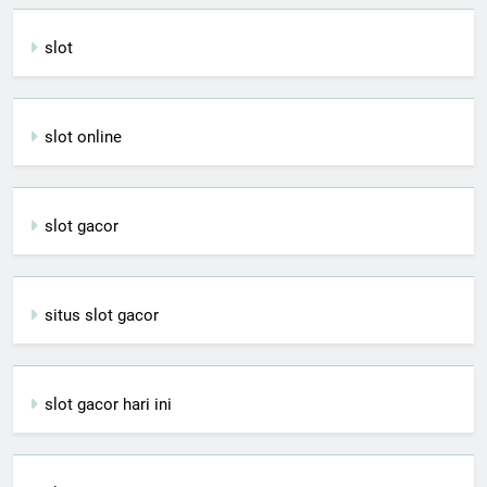
slot
slot online
slot gacor
situs slot gacor
slot gacor hari ini