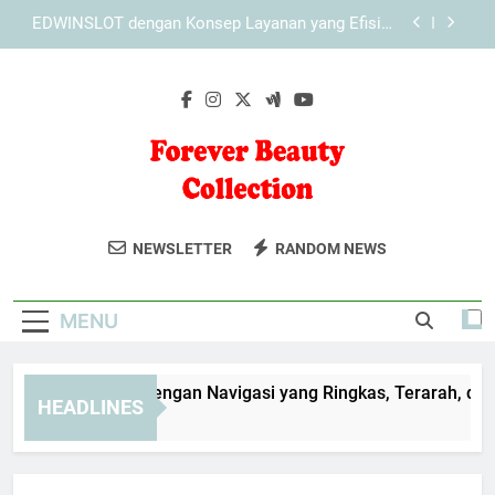
Skip
LEBAH4D dengan Konsep Layanan yang Efisien
to
dan Terarah
content
KAYA787 dengan Konsep Layanan yang Efisien
dan Terarah
LEBAH4D Login dengan Navigasi yang Ringkas,
Terarah, dan Mudah Dipahami
EDWINSLOT dengan Konsep Layanan yang Efisien
dan Terarah
Forever Beauty
LEBAH4D dengan Konsep Layanan yang Efisien
Temukan Produk Kecantikan Berkualitas Di
dan Terarah
NEWSLETTER
RANDOM NEWS
Collection
Forever Beauty Collection. Untuk Perawatan
KAYA787 dengan Konsep Layanan yang Efisien
dan Terarah
Kulit Dan Tubuh Anda.
MENU
BAH4D Login dengan Navigasi yang Ringkas, Terarah, dan M
HEADLINES
Week Ago