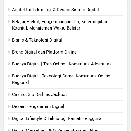
Arsitektur Teknologi & Desain Sistem Digital
Belajar Efektif, Pengembangan Diri, Keterampilan
Kognitif, Manajemen Waktu Belajar
Bisnis & Teknologi Digital
Brand Digital dan Platform Online
Budaya Digital | Tren Online | Komunitas & Identitas
Budaya Digital, Teknologi Game, Komunitas Online
Regional
Casino, Slot Online, Jackpot
Desain Pengalaman Digital
Digital Lifestyle & Teknologi Ramah Pengguna
Digital Marketing, SEO, Pengembangan Situs