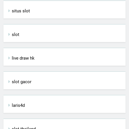
situs slot
slot
live draw hk
slot gacor
laris4d