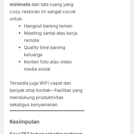
minimalis
dan tata ruang yang
cozy, restoran ini sangat cocok
untuk:
Hangout bareng teman
Meeting santai atau kerja
remote
Quality time bareng
keluarga
Konten foto atau video
media sosial
Tersedia juga WiFi cepat dan
banyak stop kontak—fasilitas yang
mendukung produktivitas
sekaligus kenyamanan.
Kesimpulan
Kaya787 bukan sekadar restoran