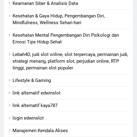
Keamanan Siber & Analisis Data
Kesehatan & Gaya Hidup, Pengembangan Diri,
Mindfulness, Wellness Sehari-hari
Kesehatan Mental Pengembangan Diri Psikologi dan
Emosi Tips Hidup Sehat
Lebah4D, judi slot online, slot terpercaya, permainan judi,
strategi menang, platform slot, perjudian online, RTP
tinggi, permainan slot populer
Lifestyle & Gaming
link alternatif edwinslot
link alternatif kaya787
login edwinslot
Manajemen Kendala Akses