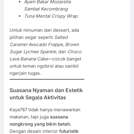
Ayam Bakar Mozarella
Sambal Kecombrang
Tuna Mentai Crispy Wrap
Untuk minuman dan dessert, ada
pilihan segar seperti
Salted
Caramel Avocado Frappe
,
Brown
Sugar Lychee Sparkle
, dan
Choco
Lava Banana Cake
—cocok banget
untuk teman ngobrol atau sambil
ngerjain tugas.
Suasana Nyaman dan Estetik
untuk Segala Aktivitas
Kaya787 tidak hanya menawarkan
makanan, tapi juga
suasana
nongkrong yang bikin betah.
Dengan desain interior
futuristik