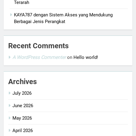
Terarah
KAYA787 dengan Sistem Akses yang Mendukung
Berbagai Jenis Perangkat
Recent Comments
A WordPress Commenter
on
Hello world!
Archives
July 2026
June 2026
May 2026
April 2026