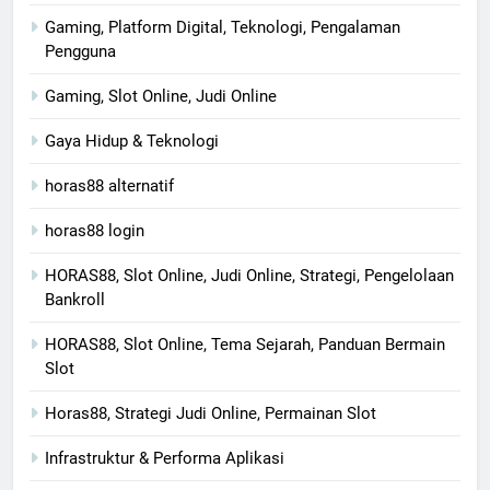
Gaming, Platform Digital, Teknologi, Pengalaman
Pengguna
Gaming, Slot Online, Judi Online
Gaya Hidup & Teknologi
horas88 alternatif
horas88 login
HORAS88, Slot Online, Judi Online, Strategi, Pengelolaan
Bankroll
HORAS88, Slot Online, Tema Sejarah, Panduan Bermain
Slot
Horas88, Strategi Judi Online, Permainan Slot
Infrastruktur & Performa Aplikasi