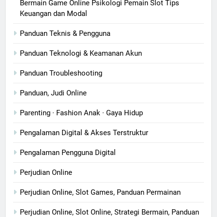
Bermain Game Online Psikologi Pemain Slot Tips
Keuangan dan Modal
Panduan Teknis & Pengguna
Panduan Teknologi & Keamanan Akun
Panduan Troubleshooting
Panduan, Judi Online
Parenting · Fashion Anak · Gaya Hidup
Pengalaman Digital & Akses Terstruktur
Pengalaman Pengguna Digital
Perjudian Online
Perjudian Online, Slot Games, Panduan Permainan
Perjudian Online, Slot Online, Strategi Bermain, Panduan