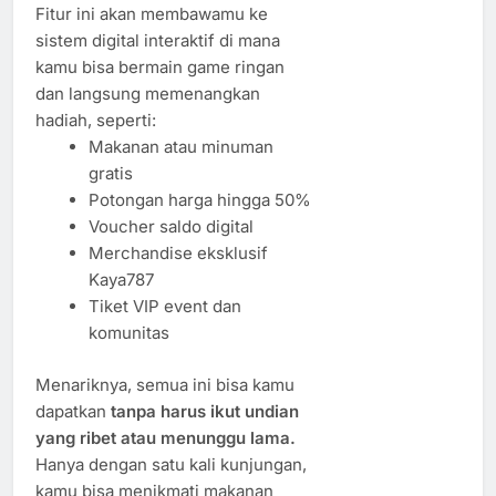
Fitur ini akan membawamu ke
sistem digital interaktif di mana
kamu bisa bermain game ringan
dan langsung memenangkan
hadiah, seperti:
Makanan atau minuman
gratis
Potongan harga hingga 50%
Voucher saldo digital
Merchandise eksklusif
Kaya787
Tiket VIP event dan
komunitas
Menariknya, semua ini bisa kamu
dapatkan
tanpa harus ikut undian
yang ribet atau menunggu lama.
Hanya dengan satu kali kunjungan,
kamu bisa menikmati makanan