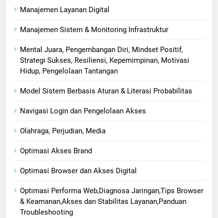
Manajemen Layanan Digital
Manajemen Sistem & Monitoring Infrastruktur
Mental Juara, Pengembangan Diri, Mindset Positif,
Strategi Sukses, Resiliensi, Kepemimpinan, Motivasi
Hidup, Pengelolaan Tantangan
Model Sistem Berbasis Aturan & Literasi Probabilitas
Navigasi Login dan Pengelolaan Akses
Olahraga, Perjudian, Media
Optimasi Akses Brand
Optimasi Browser dan Akses Digital
Optimasi Performa Web,Diagnosa Jaringan,Tips Browser
& Keamanan,Akses dan Stabilitas Layanan,Panduan
Troubleshooting