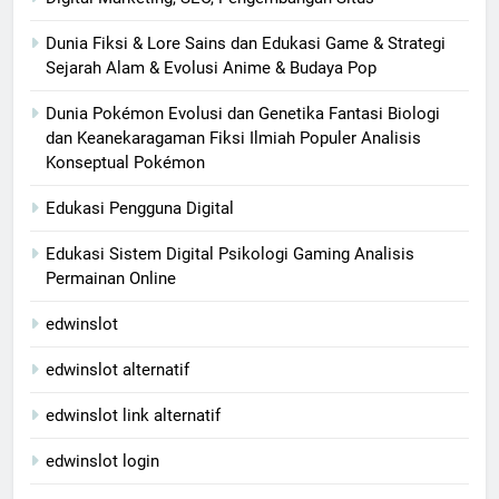
Dunia Fiksi & Lore Sains dan Edukasi Game & Strategi
Sejarah Alam & Evolusi Anime & Budaya Pop
Dunia Pokémon Evolusi dan Genetika Fantasi Biologi
dan Keanekaragaman Fiksi Ilmiah Populer Analisis
Konseptual Pokémon
Edukasi Pengguna Digital
Edukasi Sistem Digital Psikologi Gaming Analisis
Permainan Online
edwinslot
edwinslot alternatif
edwinslot link alternatif
edwinslot login