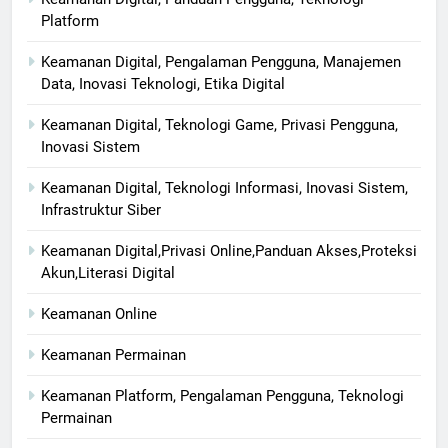
Platform
Keamanan Digital, Pengalaman Pengguna, Manajemen
Data, Inovasi Teknologi, Etika Digital
Keamanan Digital, Teknologi Game, Privasi Pengguna,
Inovasi Sistem
Keamanan Digital, Teknologi Informasi, Inovasi Sistem,
Infrastruktur Siber
Keamanan Digital,Privasi Online,Panduan Akses,Proteksi
Akun,Literasi Digital
Keamanan Online
Keamanan Permainan
Keamanan Platform, Pengalaman Pengguna, Teknologi
Permainan