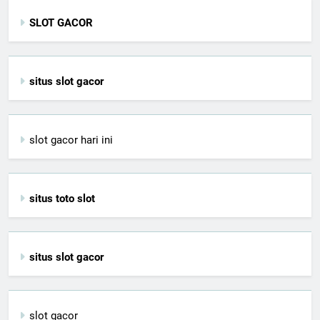
SLOT GACOR
situs slot gacor
slot gacor hari ini
situs toto slot
situs slot gacor
slot gacor