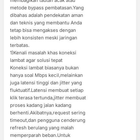
membagikan tautan acak atau
metode bypass pembatasan.Yang
dibahas adalah pendekatan aman
dan teknis yang membantu Anda
tetap bisa mengakses dengan
lebih konsisten meski jaringan
terbatas.
1)Kenali masalah khas koneksi
lambat agar solusi tepat
Koneksi lambat biasanya bukan
hanya soal Mbps kecil,melainkan
juga latensi tinggi dan jitter yang
fluktuatif.Latensi membuat setiap
klik terasa tertunda,jitter membuat
proses kadang jalan kadang
berhenti.Akibatnya,request sering
timeout,dan pengguna cenderung
refresh berulang yang malah
memperparah beban.Untuk