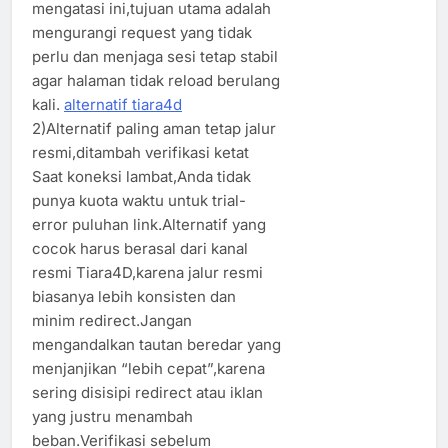
mengatasi ini,tujuan utama adalah
mengurangi request yang tidak
perlu dan menjaga sesi tetap stabil
agar halaman tidak reload berulang
kali.
alternatif tiara4d
2)Alternatif paling aman tetap jalur
resmi,ditambah verifikasi ketat
Saat koneksi lambat,Anda tidak
punya kuota waktu untuk trial-
error puluhan link.Alternatif yang
cocok harus berasal dari kanal
resmi Tiara4D,karena jalur resmi
biasanya lebih konsisten dan
minim redirect.Jangan
mengandalkan tautan beredar yang
menjanjikan “lebih cepat”,karena
sering disisipi redirect atau iklan
yang justru menambah
beban.Verifikasi sebelum