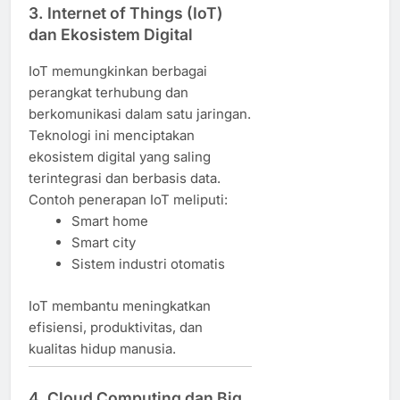
3. Internet of Things (IoT)
dan Ekosistem Digital
IoT memungkinkan berbagai
perangkat terhubung dan
berkomunikasi dalam satu jaringan.
Teknologi ini menciptakan
ekosistem digital yang saling
terintegrasi dan berbasis data.
Contoh penerapan IoT meliputi:
Smart home
Smart city
Sistem industri otomatis
IoT membantu meningkatkan
efisiensi, produktivitas, dan
kualitas hidup manusia.
4. Cloud Computing dan Big