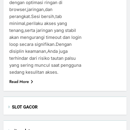
dengan optimasi ringan di
browser,jaringan,dan
perangkat.Sesi bersih,tab
minimal,perilaku akses yang
tenang,serta jaringan yang stabil
akan mengurangi timeout dan login
loop secara signifikan.Dengan
disiplin keamanan,Anda juga
terhindar dari risiko tautan palsu
yang sering muncul saat pengguna
sedang kesulitan akses.
Read More
SLOT GACOR