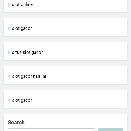
slot online
slot gacor
situs slot gacor
slot gacor hari ini
slot gacor
Search