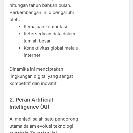
hitungan tahun bahkan bulan.
Perkembangan ini dipengaruhi
oleh:
Kemajuan komputasi
Ketersediaan data dalam
jumlah besar
Konektivitas global melalui
internet
Dinamika ini menciptakan
lingkungan digital yang sangat
kompetitif dan inovatif.
2. Peran Artificial
Intelligence (AI)
AI menjadi salah satu pendorong
utama dalam evolusi teknologi