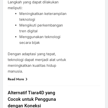
Langkah yang dapat dilakukan
meliputi:
Meningkatkan keterampilan
teknologi
Mengikuti perkembangan
tren digital
Menggunakan teknologi
secara bijak
Dengan adaptasi yang tepat,
teknologi dapat menjadi alat untuk
meningkatkan kualitas hidup
manusia.
Read More
Alternatif Tiara4D yang
Cocok untuk Pengguna
dengan Koneksi