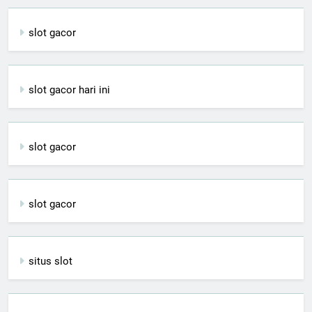
slot gacor
slot gacor hari ini
slot gacor
slot gacor
situs slot