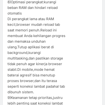
8)Optimasi perangkat:kurangi
beban RAM dan hindari reload
otomatis
Di perangkat lama atau RAM
kecil,browser mudah reload tab
saat memori penuh.Reload ini
membuat Anda kehilangan progres
dan memaksa unduhan
ulang.Tutup aplikasi berat di
background,kurangi
multitasking,dan pastikan storage
tidak penuh agar kinerja browser
stabil.Di mobile,mode hemat
baterai agresif bisa menutup
proses browser,dan itu terasa
seperti koneksi lambat padahal tab
dibunuh sistem.
9)Keamanan tetap prioritas,justru
lebih penting saat koneksi lambat