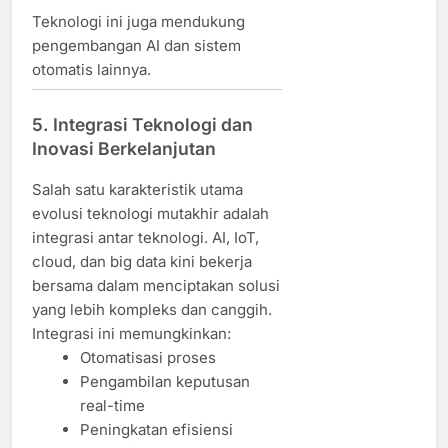
Teknologi ini juga mendukung
pengembangan AI dan sistem
otomatis lainnya.
5. Integrasi Teknologi dan
Inovasi Berkelanjutan
Salah satu karakteristik utama
evolusi teknologi mutakhir adalah
integrasi antar teknologi. AI, IoT,
cloud, dan big data kini bekerja
bersama dalam menciptakan solusi
yang lebih kompleks dan canggih.
Integrasi ini memungkinkan:
Otomatisasi proses
Pengambilan keputusan
real-time
Peningkatan efisiensi