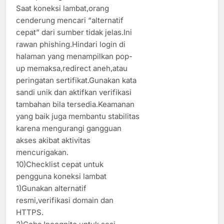
Saat koneksi lambat,orang
cenderung mencari “alternatif
cepat” dari sumber tidak jelas.Ini
rawan phishing.Hindari login di
halaman yang menampilkan pop-
up memaksa,redirect aneh,atau
peringatan sertifikat.Gunakan kata
sandi unik dan aktifkan verifikasi
tambahan bila tersedia.Keamanan
yang baik juga membantu stabilitas
karena mengurangi gangguan
akses akibat aktivitas
mencurigakan.
10)Checklist cepat untuk
pengguna koneksi lambat
1)Gunakan alternatif
resmi,verifikasi domain dan
HTTPS.