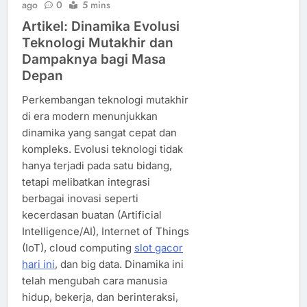
ago
0
5 mins
Artikel: Dinamika Evolusi
Teknologi Mutakhir dan
Dampaknya bagi Masa
Depan
Perkembangan teknologi mutakhir
di era modern menunjukkan
dinamika yang sangat cepat dan
kompleks. Evolusi teknologi tidak
hanya terjadi pada satu bidang,
tetapi melibatkan integrasi
berbagai inovasi seperti
kecerdasan buatan (Artificial
Intelligence/AI), Internet of Things
(IoT), cloud computing
slot gacor
hari ini
, dan big data. Dinamika ini
telah mengubah cara manusia
hidup, bekerja, dan berinteraksi,