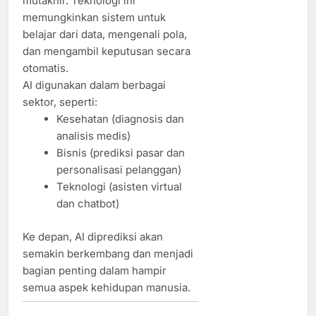
mutakhir. Teknologi ini
memungkinkan sistem untuk
belajar dari data, mengenali pola,
dan mengambil keputusan secara
otomatis.
AI digunakan dalam berbagai
sektor, seperti:
Kesehatan (diagnosis dan
analisis medis)
Bisnis (prediksi pasar dan
personalisasi pelanggan)
Teknologi (asisten virtual
dan chatbot)
Ke depan, AI diprediksi akan
semakin berkembang dan menjadi
bagian penting dalam hampir
semua aspek kehidupan manusia.