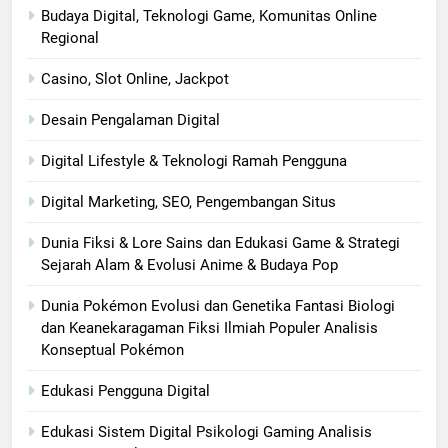
Budaya Digital, Teknologi Game, Komunitas Online
Regional
Casino, Slot Online, Jackpot
Desain Pengalaman Digital
Digital Lifestyle & Teknologi Ramah Pengguna
Digital Marketing, SEO, Pengembangan Situs
Dunia Fiksi & Lore Sains dan Edukasi Game & Strategi
Sejarah Alam & Evolusi Anime & Budaya Pop
Dunia Pokémon Evolusi dan Genetika Fantasi Biologi
dan Keanekaragaman Fiksi Ilmiah Populer Analisis
Konseptual Pokémon
Edukasi Pengguna Digital
Edukasi Sistem Digital Psikologi Gaming Analisis