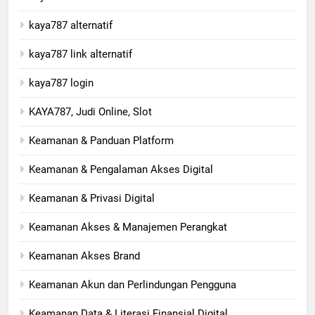
kaya787 alternatif
kaya787 link alternatif
kaya787 login
KAYA787, Judi Online, Slot
Keamanan & Panduan Platform
Keamanan & Pengalaman Akses Digital
Keamanan & Privasi Digital
Keamanan Akses & Manajemen Perangkat
Keamanan Akses Brand
Keamanan Akun dan Perlindungan Pengguna
Keamanan Data & Literasi Finansial Digital