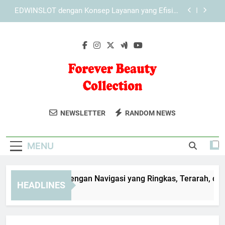
Skip
LEBAH4D dengan Konsep Layanan yang Efisien
to
dan Terarah
content
KAYA787 dengan Konsep Layanan yang Efisien
dan Terarah
LEBAH4D Login dengan Navigasi yang Ringkas,
Terarah, dan Mudah Dipahami
EDWINSLOT dengan Konsep Layanan yang Efisien
dan Terarah
Forever Beauty
LEBAH4D dengan Konsep Layanan yang Efisien
Temukan Produk Kecantikan Berkualitas Di
dan Terarah
NEWSLETTER
RANDOM NEWS
Collection
Forever Beauty Collection. Untuk Perawatan
KAYA787 dengan Konsep Layanan yang Efisien
dan Terarah
Kulit Dan Tubuh Anda.
MENU
EBAH4D Login dengan Navigasi yang Ringkas, Terarah, dan 
HEADLINES
 Week Ago