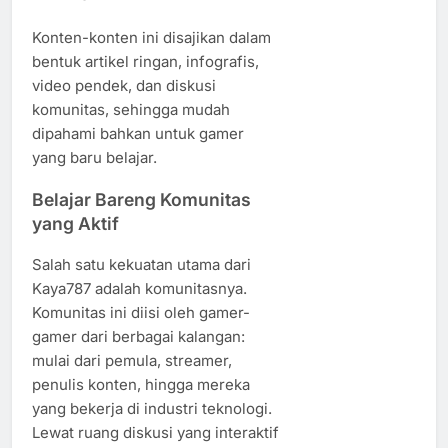
Konten-konten ini disajikan dalam
bentuk artikel ringan, infografis,
video pendek, dan diskusi
komunitas, sehingga mudah
dipahami bahkan untuk gamer
yang baru belajar.
Belajar Bareng Komunitas
yang Aktif
Salah satu kekuatan utama dari
Kaya787 adalah komunitasnya.
Komunitas ini diisi oleh gamer-
gamer dari berbagai kalangan:
mulai dari pemula, streamer,
penulis konten, hingga mereka
yang bekerja di industri teknologi.
Lewat ruang diskusi yang interaktif