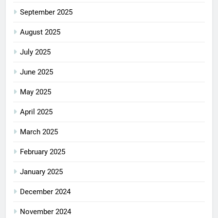
September 2025
August 2025
July 2025
June 2025
May 2025
April 2025
March 2025
February 2025
January 2025
December 2024
November 2024