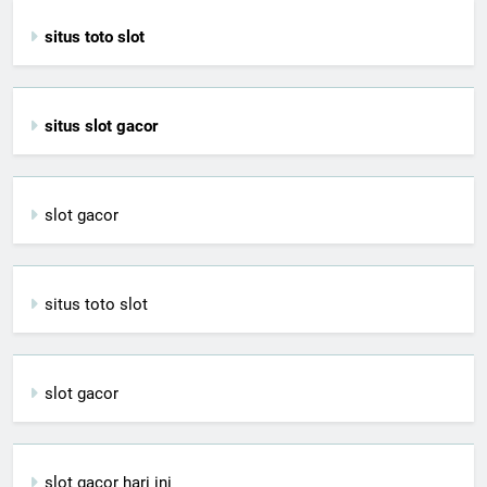
situs toto slot
situs slot gacor
slot gacor
situs toto slot
slot gacor
slot gacor hari ini