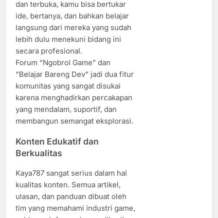
dan terbuka, kamu bisa bertukar
ide, bertanya, dan bahkan belajar
langsung dari mereka yang sudah
lebih dulu menekuni bidang ini
secara profesional.
Forum “Ngobrol Game” dan
“Belajar Bareng Dev” jadi dua fitur
komunitas yang sangat disukai
karena menghadirkan percakapan
yang mendalam, suportif, dan
membangun semangat eksplorasi.
Konten Edukatif dan
Berkualitas
Kaya787 sangat serius dalam hal
kualitas konten. Semua artikel,
ulasan, dan panduan dibuat oleh
tim yang memahami industri game,