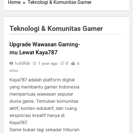
Home
Teknologi & Komunitas Gamer
Teknologi & Komunitas Gamer
Upgrade Wawasan Gaming-
mu Lewat Kaya787
1c60fd6
1 year ago
0
6
mins
Kaya787 adalah platform digital
yang membantu gamer Indonesia
memperluas wawasan seputar
dunia game. Temukan komunitas
aktif, konten edukatif, dan ruang
eksplorasi kreatif hanya di
Kaya787.
Game bukan lagi sekadar hiburan.