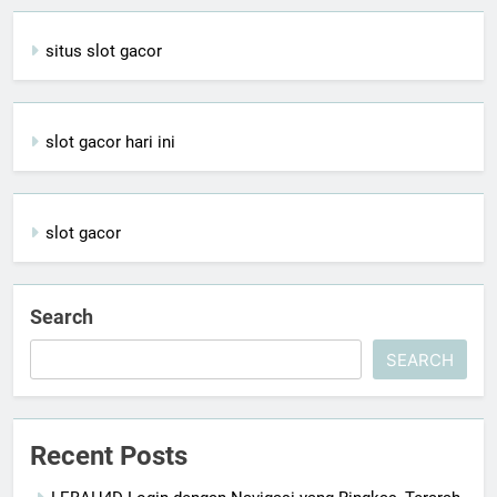
situs slot gacor
slot gacor hari ini
slot gacor
Search
SEARCH
Recent Posts