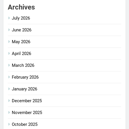
Archives
July 2026
June 2026
May 2026
April 2026
March 2026
February 2026
January 2026
December 2025
November 2025
October 2025