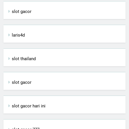
slot gacor
laris4d
slot thailand
slot gacor
slot gacor hari ini