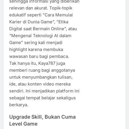
sehingga informasi yang diberikan
relevan dan akurat. Topik-topik
edukatif seperti “Cara Memulai
Karier di Dunia Game”, “Etika
Digital saat Bermain Online”, atau
“Mengenal Teknologi AI dalam
Game” sering kali menjadi
highlight karena membuka
wawasan baru bagi pembaca.
Tak hanya itu, Kaya787 juga
memberi ruang bagi anggotanya
untuk menyumbangkan tulisan,
ide, atau konten video mereka
sendiri. Ini menjadikan platform ini
sebagai tempat belajar sekaligus
berkarya.
Upgrade Skill, Bukan Cuma
Level Game