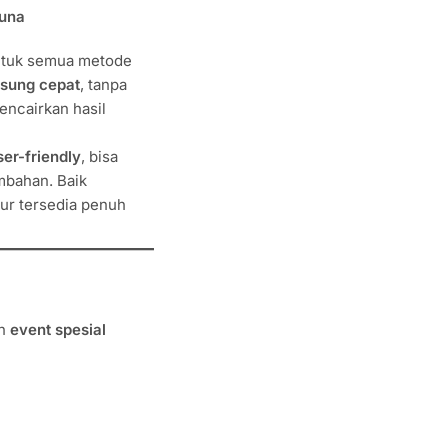
guna
tuk semua metode
gsung cepat
, tanpa
encairkan hasil
er-friendly
, bisa
mbahan. Baik
ur tersedia penuh
an
event spesial