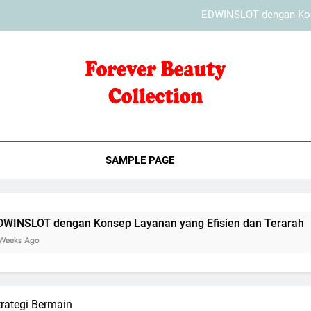
EDWINSLOT dengan Kons
LEBAH4D dengan Kons
KAYA787 dengan Kon
LEBAH4D Login dengan Navigasi yang 
ever Beauty Collection
oduk Kecantikan Berkualitas Di Forever Beauty Collection. Un
EDWINSLOT dengan Kons
SAMPLE PAGE
LEBAH4D dengan Kons
KAYA787 dengan Kon
ngan Konsep Layanan yang Efisien dan Terarah
LEBAH4
2 Weeks
trategi Bermain