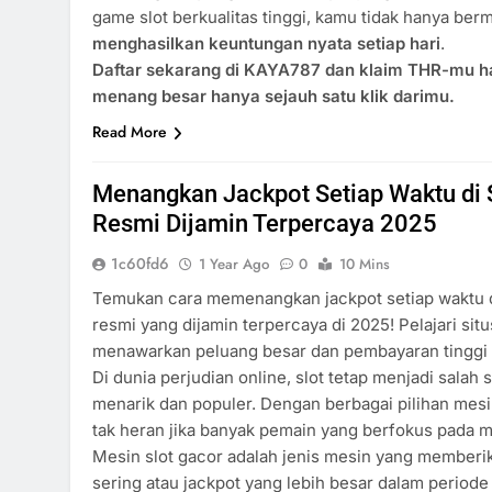
game slot berkualitas tinggi, kamu tidak hanya ber
menghasilkan keuntungan nyata setiap hari
.
Daftar sekarang di KAYA787 dan klaim THR-mu har
menang besar hanya sejauh satu klik darimu.
Read More
Menangkan Jackpot Setiap Waktu di S
Resmi Dijamin Terpercaya 2025
1c60fd6
1 Year Ago
0
10 Mins
Temukan cara memenangkan jackpot setiap waktu di
resmi yang dijamin terpercaya di 2025! Pelajari situ
menawarkan peluang besar dan pembayaran tinggi di
Di dunia perjudian online, slot tetap menjadi salah
menarik dan populer. Dengan berbagai pilihan mesi
tak heran jika banyak pemain yang berfokus pada me
Mesin slot gacor adalah jenis mesin yang memberi
sering atau jackpot yang lebih besar dalam period