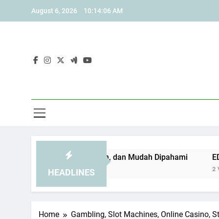
Skip
August 6, 2026
10:14:07 AM
to
content
For
Temukan Pr
g Ringkas, Terarah, dan Mudah Dipahami
EDWINSLOT de
2 Weeks Ago
HEADLINES
Home
Gambling, Slot Machines, Online Casino, S