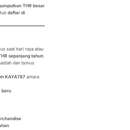
ngumpulkan THR besar
ntuk
daftar di
s saat hari raya atau
THR sepanjang tahun
.
 hadiah dan bonus
leh KAYA787
antara
 baru
erchandise
ahan