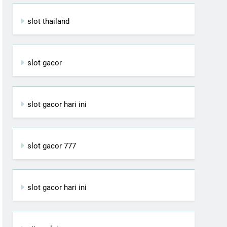
slot thailand
slot gacor
slot gacor hari ini
slot gacor 777
slot gacor hari ini