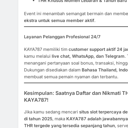
THR Khusus Momen Lebaran & Tahun Baru
Event ini menambah semangat bermain dan membe
ekstra untuk semua member aktif
.
Layanan Pelanggan Profesional 24/7
KAYA787 memiliki tim
customer support aktif 24 j
kamu melalui
live chat, WhatsApp, dan Telegram
.
menangani pertanyaan soal bonus, transaksi, hing
Dukungan disediakan dalam
Bahasa Thailand, Indo
membuat semua pemain nyaman dan terbantu.
Kesimpulan: Saatnya Daftar dan Nikmati T
KAYA787!
Jika kamu sedang mencari
situs slot terpercaya d
di tahun 2025
, maka
KAYA787 adalah jawabannya
THR tergede yang tersedia sepanjang tahun
, serv