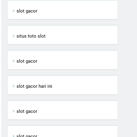
slot gacor
situs toto slot
slot gacor
slot gacor hari ini
slot gacor
slot gacor