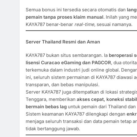
Semua bonus ini tersedia secara otomatis dan
lang
pemain tanpa proses klaim manual
. Inilah yang m
KAYA787 benar-benar
real-time
, sesuai namanya.
Server Thailand Resmi dan Aman
KAYA787 bukan situs sembarangan. Ia
beroperasi s
lisensi Curacao eGaming dan PAGCOR
, dua otorit
terkemuka dalam industri judi online global. Denga
ini, seluruh sistem permainan di KAYA787 diawasi ag
transparan, dan bebas manipulasi.
Server KAYA787 juga ditempatkan di lokasi strateg
Tenggara, memberikan
akses cepat, koneksi stab
bermain bebas lag
untuk pemain dari Thailand dan 
Sistem keamanan KAYA787 dilengkapi dengan
enkr
menjaga seluruh transaksi dan data pemain tetap a
tidak bertanggung jawab.