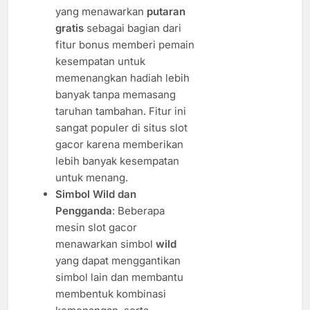
yang menawarkan
putaran
gratis
sebagai bagian dari
fitur bonus memberi pemain
kesempatan untuk
memenangkan hadiah lebih
banyak tanpa memasang
taruhan tambahan. Fitur ini
sangat populer di situs slot
gacor karena memberikan
lebih banyak kesempatan
untuk menang.
Simbol Wild dan
Pengganda
: Beberapa
mesin slot gacor
menawarkan simbol
wild
yang dapat menggantikan
simbol lain dan membantu
membentuk kombinasi