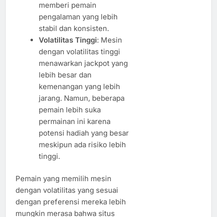
memberi pemain
pengalaman yang lebih
stabil dan konsisten.
Volatilitas Tinggi
: Mesin
dengan volatilitas tinggi
menawarkan jackpot yang
lebih besar dan
kemenangan yang lebih
jarang. Namun, beberapa
pemain lebih suka
permainan ini karena
potensi hadiah yang besar
meskipun ada risiko lebih
tinggi.
Pemain yang memilih mesin
dengan volatilitas yang sesuai
dengan preferensi mereka lebih
mungkin merasa bahwa situs