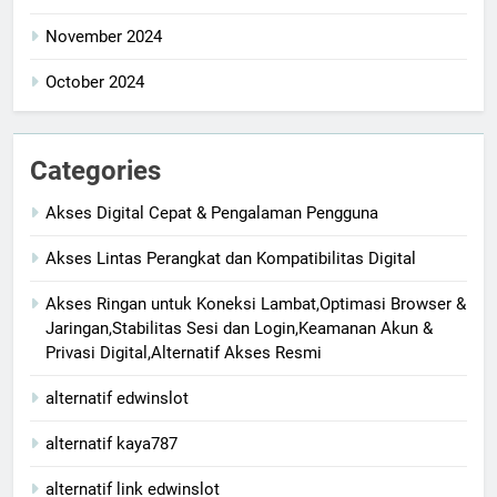
November 2024
October 2024
Categories
Akses Digital Cepat & Pengalaman Pengguna
Akses Lintas Perangkat dan Kompatibilitas Digital
Akses Ringan untuk Koneksi Lambat,Optimasi Browser &
Jaringan,Stabilitas Sesi dan Login,Keamanan Akun &
Privasi Digital,Alternatif Akses Resmi
alternatif edwinslot
alternatif kaya787
alternatif link edwinslot