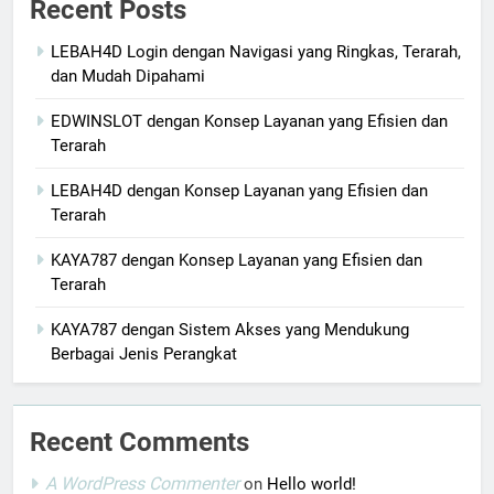
Recent Posts
LEBAH4D Login dengan Navigasi yang Ringkas, Terarah,
dan Mudah Dipahami
EDWINSLOT dengan Konsep Layanan yang Efisien dan
Terarah
LEBAH4D dengan Konsep Layanan yang Efisien dan
Terarah
KAYA787 dengan Konsep Layanan yang Efisien dan
Terarah
KAYA787 dengan Sistem Akses yang Mendukung
Berbagai Jenis Perangkat
Recent Comments
A WordPress Commenter
on
Hello world!