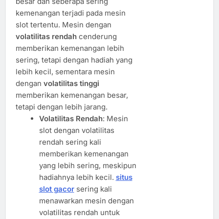
besar dan seberapa sering
kemenangan terjadi pada mesin
slot tertentu. Mesin dengan
volatilitas rendah
cenderung
memberikan kemenangan lebih
sering, tetapi dengan hadiah yang
lebih kecil, sementara mesin
dengan
volatilitas tinggi
memberikan kemenangan besar,
tetapi dengan lebih jarang.
Volatilitas Rendah
: Mesin
slot dengan volatilitas
rendah sering kali
memberikan kemenangan
yang lebih sering, meskipun
hadiahnya lebih kecil.
situs
slot gacor
sering kali
menawarkan mesin dengan
volatilitas rendah untuk