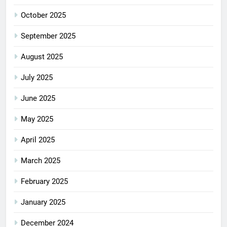
October 2025
September 2025
August 2025
July 2025
June 2025
May 2025
April 2025
March 2025
February 2025
January 2025
December 2024