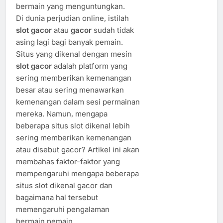
bermain yang menguntungkan.
Di dunia perjudian online, istilah
slot gacor
atau
gacor
sudah tidak
asing lagi bagi banyak pemain.
Situs yang dikenal dengan mesin
slot gacor
adalah platform yang
sering memberikan kemenangan
besar atau sering menawarkan
kemenangan dalam sesi permainan
mereka. Namun, mengapa
beberapa situs slot dikenal lebih
sering memberikan kemenangan
atau disebut gacor? Artikel ini akan
membahas faktor-faktor yang
mempengaruhi mengapa beberapa
situs slot dikenal gacor dan
bagaimana hal tersebut
memengaruhi pengalaman
bermain pemain.