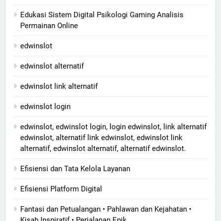
Edukasi Sistem Digital Psikologi Gaming Analisis
Permainan Online
edwinslot
edwinslot alternatif
edwinslot link alternatif
edwinslot login
edwinslot, edwinslot login, login edwinslot, link alternatif
edwinslot, alternatif link edwinslot, edwinslot link
alternatif, edwinslot alternatif, alternatif edwinslot.
Efisiensi dan Tata Kelola Layanan
Efisiensi Platform Digital
Fantasi dan Petualangan • Pahlawan dan Kejahatan •
Kisah Inspiratif • Perjalanan Epik