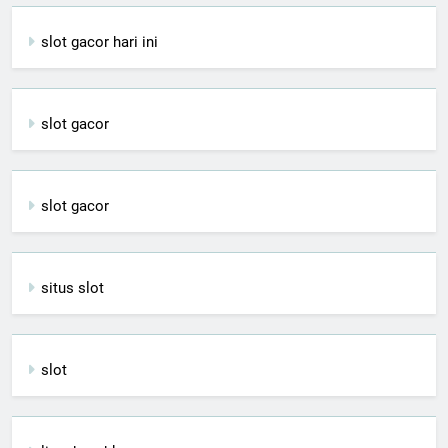
slot gacor hari ini
slot gacor
slot gacor
situs slot
slot