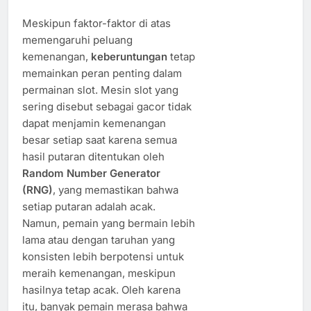
Meskipun faktor-faktor di atas
memengaruhi peluang
kemenangan,
keberuntungan
tetap
memainkan peran penting dalam
permainan slot. Mesin slot yang
sering disebut sebagai gacor tidak
dapat menjamin kemenangan
besar setiap saat karena semua
hasil putaran ditentukan oleh
Random Number Generator
(RNG)
, yang memastikan bahwa
setiap putaran adalah acak.
Namun, pemain yang bermain lebih
lama atau dengan taruhan yang
konsisten lebih berpotensi untuk
meraih kemenangan, meskipun
hasilnya tetap acak. Oleh karena
itu, banyak pemain merasa bahwa