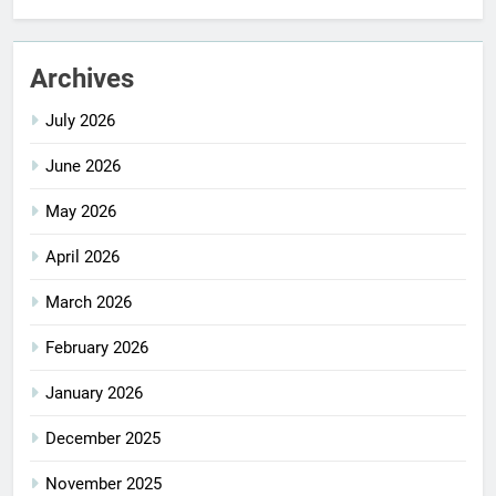
Archives
July 2026
June 2026
May 2026
April 2026
March 2026
February 2026
January 2026
December 2025
November 2025