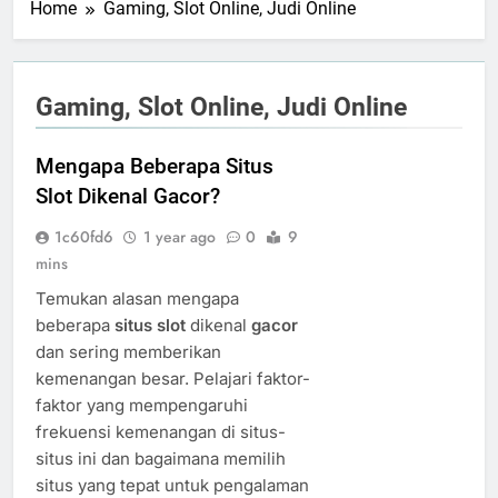
Home
Gaming, Slot Online, Judi Online
Gaming, Slot Online, Judi Online
Mengapa Beberapa Situs
Slot Dikenal Gacor?
1c60fd6
1 year ago
0
9
mins
Temukan alasan mengapa
beberapa
situs slot
dikenal
gacor
dan sering memberikan
kemenangan besar. Pelajari faktor-
faktor yang mempengaruhi
frekuensi kemenangan di situs-
situs ini dan bagaimana memilih
situs yang tepat untuk pengalaman