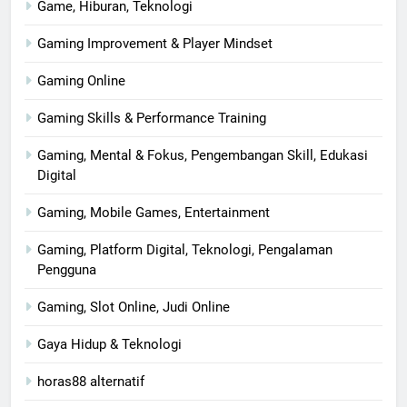
Game, Hiburan, Teknologi
Gaming Improvement & Player Mindset
Gaming Online
Gaming Skills & Performance Training
Gaming, Mental & Fokus, Pengembangan Skill, Edukasi
Digital
Gaming, Mobile Games, Entertainment
Gaming, Platform Digital, Teknologi, Pengalaman
Pengguna
Gaming, Slot Online, Judi Online
Gaya Hidup & Teknologi
horas88 alternatif