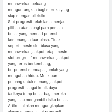
menawarkan peluang
menguntungkan bagi mereka yang
siap mengambil risiko.
Slot progresif telah lama menjadi
pilihan utama bagi para pemain
besar yang mencari potensi
kemenangan luar biasa. Tidak
seperti mesin slot biasa yang
menawarkan jackpot tetap, mesin
slot progresif menawarkan jackpot
yang terus berkembang,
berpotensi mencapai jumlah yang
mengubah hidup. Meskipun
peluang untuk menang jackpot
progresif sangat kecil, daya
tariknya tetap besar bagi mereka
yang siap mengambil risiko besar.
Artikel ini akan mengungkapkan
alasan mengapa slot progresif