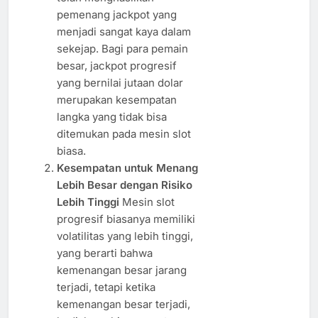
pemenang jackpot yang
menjadi sangat kaya dalam
sekejap. Bagi para pemain
besar, jackpot progresif
yang bernilai jutaan dolar
merupakan kesempatan
langka yang tidak bisa
ditemukan pada mesin slot
biasa.
Kesempatan untuk Menang
Lebih Besar dengan Risiko
Lebih Tinggi
Mesin slot
progresif biasanya memiliki
volatilitas yang lebih tinggi,
yang berarti bahwa
kemenangan besar jarang
terjadi, tetapi ketika
kemenangan besar terjadi,