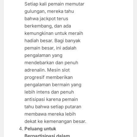
Setiap kali pemain memutar
gulungan, mereka tahu
bahwa jackpot terus
berkembang, dan ada
kemungkinan untuk meraih
hadiah besar. Bagi banyak
pemain besar, ini adalah
pengalaman yang
mendebarkan dan penuh
adrenalin. Mesin slot
progresif memberikan
pengalaman bermain yang
lebih intens dan penuh
antisipasi karena pemain
tahu bahwa setiap putaran
membawa mereka lebih
dekat ke kemenangan besar.
Peluang untuk
Berpartisipasi dalam