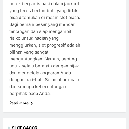
untuk berpartisipasi dalam jackpot
yang terus bertumbuh, yang tidak
bisa ditemukan di mesin slot biasa.
Bagi pemain besar yang mencari
tantangan dan siap mengambil
risiko untuk hadiah yang
menggiurkan, slot progresif adalah
pilihan yang sangat
menguntungkan. Namun, penting
untuk selalu bermain dengan bijak
dan mengelola anggaran Anda
dengan hati-hati. Selamat bermain
dan semoga keberuntungan
berpihak pada Anda!
Read More
SLOT GACOR