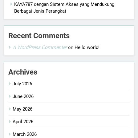
KAYA787 dengan Sistem Akses yang Mendukung
Berbagai Jenis Perangkat
Recent Comments
A WordPress Commenter
on
Hello world!
Archives
July 2026
June 2026
May 2026
April 2026
March 2026