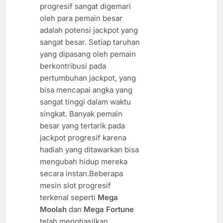
progresif sangat digemari
oleh para pemain besar
adalah potensi jackpot yang
sangat besar. Setiap taruhan
yang dipasang oleh pemain
berkontribusi pada
pertumbuhan jackpot, yang
bisa mencapai angka yang
sangat tinggi dalam waktu
singkat. Banyak pemain
besar yang tertarik pada
jackpot progresif karena
hadiah yang ditawarkan bisa
mengubah hidup mereka
secara instan.Beberapa
mesin slot progresif
terkenal seperti
Mega
Moolah
dan
Mega Fortune
telah menghasilkan