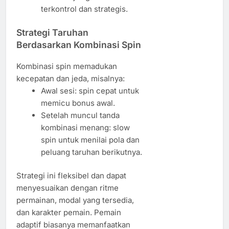
terkontrol dan strategis.
Strategi Taruhan
Berdasarkan Kombinasi Spin
Kombinasi spin memadukan
kecepatan dan jeda, misalnya:
Awal sesi: spin cepat untuk
memicu bonus awal.
Setelah muncul tanda
kombinasi menang: slow
spin untuk menilai pola dan
peluang taruhan berikutnya.
Strategi ini fleksibel dan dapat
menyesuaikan dengan ritme
permainan, modal yang tersedia,
dan karakter pemain. Pemain
adaptif biasanya memanfaatkan