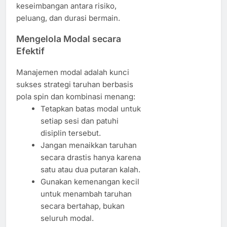
keseimbangan antara risiko,
peluang, dan durasi bermain.
Mengelola Modal secara
Efektif
Manajemen modal adalah kunci
sukses strategi taruhan berbasis
pola spin dan kombinasi menang:
Tetapkan batas modal untuk
setiap sesi dan patuhi
disiplin tersebut.
Jangan menaikkan taruhan
secara drastis hanya karena
satu atau dua putaran kalah.
Gunakan kemenangan kecil
untuk menambah taruhan
secara bertahap, bukan
seluruh modal.