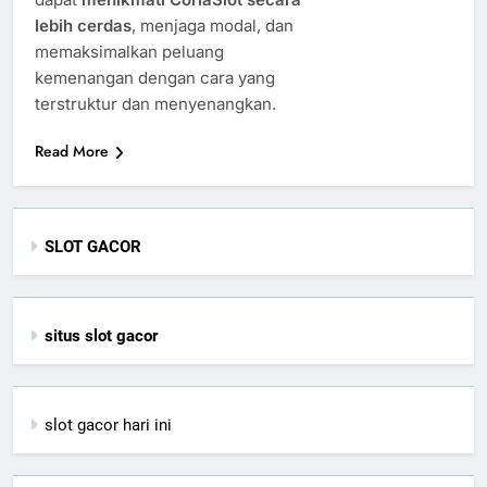
lebih cerdas
, menjaga modal, dan
memaksimalkan peluang
kemenangan dengan cara yang
terstruktur dan menyenangkan.
Read More
SLOT GACOR
situs slot gacor
slot gacor hari ini