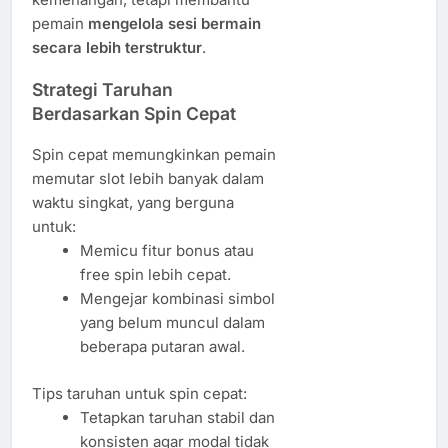
pemain
mengelola sesi bermain
secara lebih terstruktur
.
Strategi Taruhan
Berdasarkan Spin Cepat
Spin cepat memungkinkan pemain
memutar slot lebih banyak dalam
waktu singkat, yang berguna
untuk:
Memicu fitur bonus atau
free spin lebih cepat.
Mengejar kombinasi simbol
yang belum muncul dalam
beberapa putaran awal.
Tips taruhan untuk spin cepat:
Tetapkan taruhan stabil dan
konsisten agar modal tidak