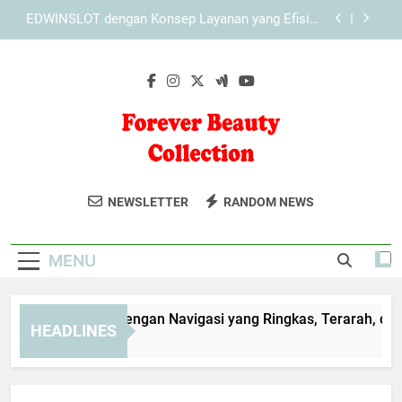
Skip
LEBAH4D dengan Konsep Layanan yang Efisien
to
dan Terarah
content
KAYA787 dengan Konsep Layanan yang Efisien
dan Terarah
LEBAH4D Login dengan Navigasi yang Ringkas,
Terarah, dan Mudah Dipahami
EDWINSLOT dengan Konsep Layanan yang Efisien
dan Terarah
Forever Beauty
LEBAH4D dengan Konsep Layanan yang Efisien
Temukan Produk Kecantikan Berkualitas Di
dan Terarah
NEWSLETTER
RANDOM NEWS
Collection
Forever Beauty Collection. Untuk Perawatan
KAYA787 dengan Konsep Layanan yang Efisien
dan Terarah
Kulit Dan Tubuh Anda.
MENU
BAH4D Login dengan Navigasi yang Ringkas, Terarah, dan M
HEADLINES
Weeks Ago