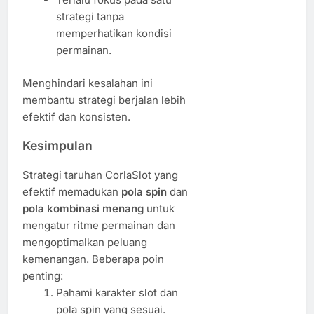
strategi tanpa
memperhatikan kondisi
permainan.
Menghindari kesalahan ini
membantu strategi berjalan lebih
efektif dan konsisten.
Kesimpulan
Strategi taruhan CorlaSlot yang
efektif memadukan
pola spin
dan
pola kombinasi menang
untuk
mengatur ritme permainan dan
mengoptimalkan peluang
kemenangan. Beberapa poin
penting:
Pahami karakter slot dan
pola spin yang sesuai.