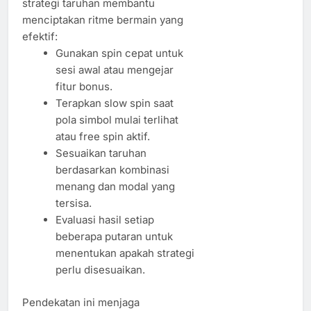
strategi taruhan membantu
menciptakan ritme bermain yang
efektif:
Gunakan spin cepat untuk
sesi awal atau mengejar
fitur bonus.
Terapkan slow spin saat
pola simbol mulai terlihat
atau free spin aktif.
Sesuaikan taruhan
berdasarkan kombinasi
menang dan modal yang
tersisa.
Evaluasi hasil setiap
beberapa putaran untuk
menentukan apakah strategi
perlu disesuaikan.
Pendekatan ini menjaga