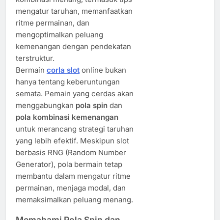
mengatur taruhan, memanfaatkan
ritme permainan, dan
mengoptimalkan peluang
kemenangan dengan pendekatan
terstruktur.
Bermain
corla slot
online bukan
hanya tentang keberuntungan
semata. Pemain yang cerdas akan
menggabungkan
pola spin
dan
pola kombinasi kemenangan
untuk merancang strategi taruhan
yang lebih efektif. Meskipun slot
berbasis RNG (Random Number
Generator), pola bermain tetap
membantu dalam mengatur ritme
permainan, menjaga modal, dan
memaksimalkan peluang menang.
Memahami Pola Spin dan