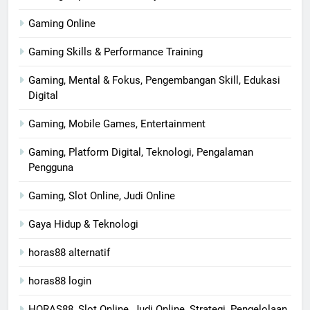
Gaming Online
Gaming Skills & Performance Training
Gaming, Mental & Fokus, Pengembangan Skill, Edukasi
Digital
Gaming, Mobile Games, Entertainment
Gaming, Platform Digital, Teknologi, Pengalaman
Pengguna
Gaming, Slot Online, Judi Online
Gaya Hidup & Teknologi
horas88 alternatif
horas88 login
HORAS88, Slot Online, Judi Online, Strategi, Pengelolaan