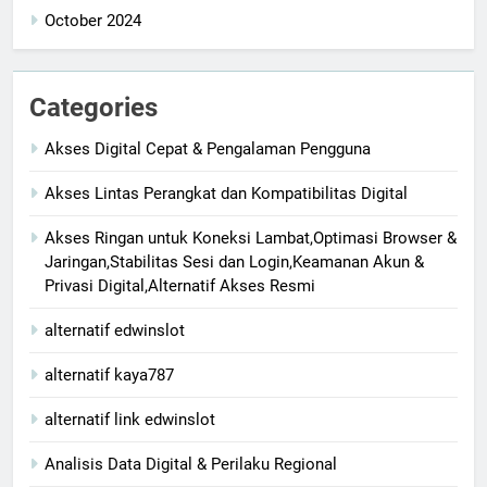
October 2024
Categories
Akses Digital Cepat & Pengalaman Pengguna
Akses Lintas Perangkat dan Kompatibilitas Digital
Akses Ringan untuk Koneksi Lambat,Optimasi Browser &
Jaringan,Stabilitas Sesi dan Login,Keamanan Akun &
Privasi Digital,Alternatif Akses Resmi
alternatif edwinslot
alternatif kaya787
alternatif link edwinslot
Analisis Data Digital & Perilaku Regional