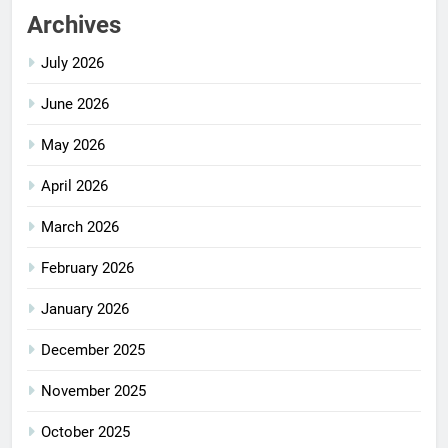
Archives
July 2026
June 2026
May 2026
April 2026
March 2026
February 2026
January 2026
December 2025
November 2025
October 2025