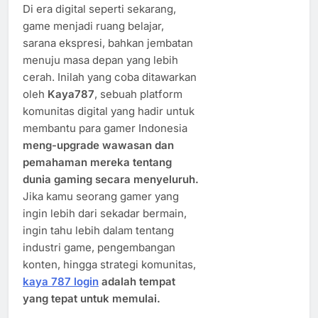
Di era digital seperti sekarang,
game menjadi ruang belajar,
sarana ekspresi, bahkan jembatan
menuju masa depan yang lebih
cerah. Inilah yang coba ditawarkan
oleh
Kaya787
, sebuah platform
komunitas digital yang hadir untuk
membantu para gamer Indonesia
meng-upgrade wawasan dan
pemahaman mereka tentang
dunia gaming secara menyeluruh.
Jika kamu seorang gamer yang
ingin lebih dari sekadar bermain,
ingin tahu lebih dalam tentang
industri game, pengembangan
konten, hingga strategi komunitas,
kaya 787 login
adalah tempat
yang tepat untuk memulai.