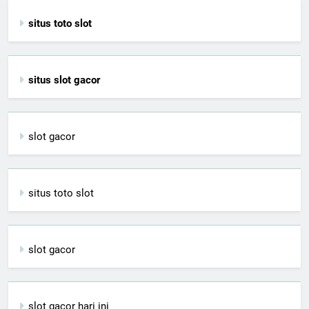
situs toto slot
situs slot gacor
slot gacor
situs toto slot
slot gacor
slot gacor hari ini