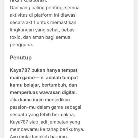
rekan kolaborasi.
Dan yang paling penting, semua
aktivitas di platform ini diawasi
secara aktif untuk memastikan
lingkungan yang sehat, bebas
toxic, dan aman bagi semua
pengguna.
Penutup
Kaya787 bukan hanya tempat
main game—ini adalah tempat
kamu belajar, bertumbuh, dan
memperluas wawasan digital.
Jika kamu ingin menjadikan
passion-mu dalam game sebagai
sesuatu yang lebih bermakna,
Kaya787 siap jadi jembatan yang
membawamu ke tahap berikutnya.
Ayo mulai langkah barumu.