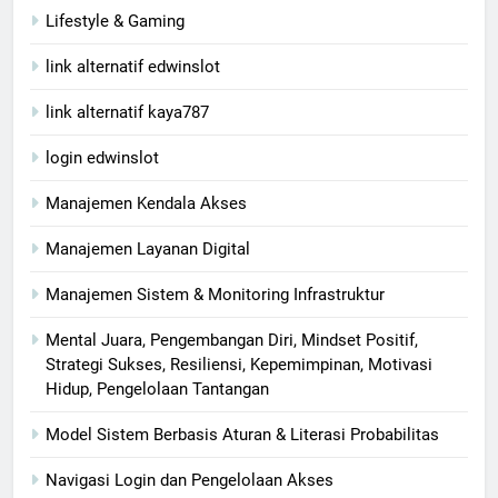
Lifestyle & Gaming
link alternatif edwinslot
link alternatif kaya787
login edwinslot
Manajemen Kendala Akses
Manajemen Layanan Digital
Manajemen Sistem & Monitoring Infrastruktur
Mental Juara, Pengembangan Diri, Mindset Positif,
Strategi Sukses, Resiliensi, Kepemimpinan, Motivasi
Hidup, Pengelolaan Tantangan
Model Sistem Berbasis Aturan & Literasi Probabilitas
Navigasi Login dan Pengelolaan Akses