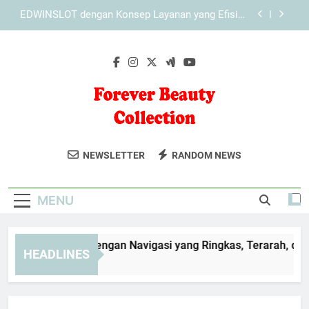
Skip
LEBAH4D dengan Konsep Layanan yang Efisien
to
dan Terarah
content
KAYA787 dengan Konsep Layanan yang Efisien
dan Terarah
LEBAH4D Login dengan Navigasi yang Ringkas,
Terarah, dan Mudah Dipahami
EDWINSLOT dengan Konsep Layanan yang Efisien
dan Terarah
Forever Beauty
LEBAH4D dengan Konsep Layanan yang Efisien
Temukan Produk Kecantikan Berkualitas Di
dan Terarah
NEWSLETTER
RANDOM NEWS
Collection
Forever Beauty Collection. Untuk Perawatan
KAYA787 dengan Konsep Layanan yang Efisien
dan Terarah
Kulit Dan Tubuh Anda.
MENU
EBAH4D Login dengan Navigasi yang Ringkas, Terarah, dan 
HEADLINES
 Weeks Ago