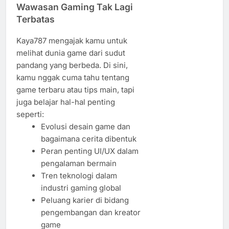
Wawasan Gaming Tak Lagi
Terbatas
Kaya787 mengajak kamu untuk
melihat dunia game dari sudut
pandang yang berbeda. Di sini,
kamu nggak cuma tahu tentang
game terbaru atau tips main, tapi
juga belajar hal-hal penting
seperti:
Evolusi desain game dan
bagaimana cerita dibentuk
Peran penting UI/UX dalam
pengalaman bermain
Tren teknologi dalam
industri gaming global
Peluang karier di bidang
pengembangan dan kreator
game