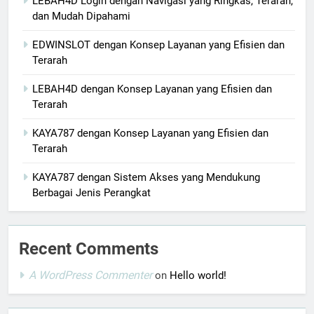
LEBAH4D Login dengan Navigasi yang Ringkas, Terarah,
dan Mudah Dipahami
EDWINSLOT dengan Konsep Layanan yang Efisien dan
Terarah
LEBAH4D dengan Konsep Layanan yang Efisien dan
Terarah
KAYA787 dengan Konsep Layanan yang Efisien dan
Terarah
KAYA787 dengan Sistem Akses yang Mendukung
Berbagai Jenis Perangkat
Recent Comments
A WordPress Commenter
on
Hello world!