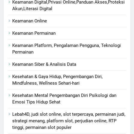
Keamanan Digital,Privasi Online,Panduan Akses,Proteksi
Akun,Literasi Digital
Keamanan Online
Keamanan Permainan
Keamanan Platform, Pengalaman Pengguna, Teknologi
Permainan
Keamanan Siber & Analisis Data
Kesehatan & Gaya Hidup, Pengembangan Diri,
Mindfulness, Wellness Sehari-hari
Kesehatan Mental Pengembangan Diri Psikologi dan
Emosi Tips Hidup Sehat
Lebah4D, judi slot online, slot terpercaya, permainan judi,
strategi menang, platform slot, perjudian online, RTP
tinggi, permainan slot populer