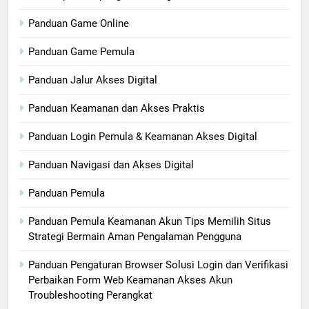
Panduan Game Online
Panduan Game Pemula
Panduan Jalur Akses Digital
Panduan Keamanan dan Akses Praktis
Panduan Login Pemula & Keamanan Akses Digital
Panduan Navigasi dan Akses Digital
Panduan Pemula
Panduan Pemula Keamanan Akun Tips Memilih Situs
Strategi Bermain Aman Pengalaman Pengguna
Panduan Pengaturan Browser Solusi Login dan Verifikasi
Perbaikan Form Web Keamanan Akses Akun
Troubleshooting Perangkat