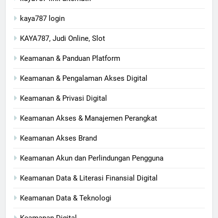
kaya787 login
KAYA787, Judi Online, Slot
Keamanan & Panduan Platform
Keamanan & Pengalaman Akses Digital
Keamanan & Privasi Digital
Keamanan Akses & Manajemen Perangkat
Keamanan Akses Brand
Keamanan Akun dan Perlindungan Pengguna
Keamanan Data & Literasi Finansial Digital
Keamanan Data & Teknologi