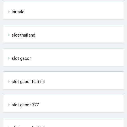
laris4d
slot thailand
slot gacor
slot gacor hari ini
slot gacor 777