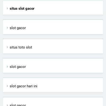
situs slot gacor
slot gacor
situs toto slot
slot gacor
slot gacor hari ini
slot gacor