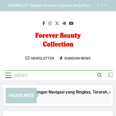
Skip
LEBAH4D dengan Konsep Layanan yang Efisien
to
dan Terarah
content
KAYA787 dengan Konsep Layanan yang Efisien
dan Terarah
LEBAH4D Login dengan Navigasi yang Ringkas,
Terarah, dan Mudah Dipahami
EDWINSLOT dengan Konsep Layanan yang Efisien
dan Terarah
Forever Beauty
LEBAH4D dengan Konsep Layanan yang Efisien
Temukan Produk Kecantikan Berkualitas Di
dan Terarah
NEWSLETTER
RANDOM NEWS
Collection
Forever Beauty Collection. Untuk Perawatan
KAYA787 dengan Konsep Layanan yang Efisien
dan Terarah
Kulit Dan Tubuh Anda.
MENU
BAH4D Login dengan Navigasi yang Ringkas, Terarah, dan M
HEADLINES
Week Ago