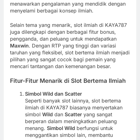
menawarkan pengalaman yang mendidik dengan
menyelami berbagai konsep ilmiah.
Selain tema yang menarik, slot ilmiah di KAYA787
juga dilengkapi dengan berbagai fitur bonus,
pengganda, dan peluang untuk mendapatkan
Maxwin
. Dengan RTP yang tinggi dan variasi
taruhan yang fleksibel, slot bertema ilmiah menjadi
pilihan yang sangat cocok bagi pemain yang
mencari tantangan dan kemenangan besar.
Fitur-Fitur Menarik di Slot Bertema Ilmiah
Simbol Wild dan Scatter
Seperti banyak slot lainnya, slot bertema
ilmiah di KAYA787 biasanya menyertakan
simbol
Wild
dan
Scatter
yang sangat
berperan dalam meningkatkan peluang
menang.
Simbol Wild
berfungsi untuk
menggantikan simbol lain, membantu