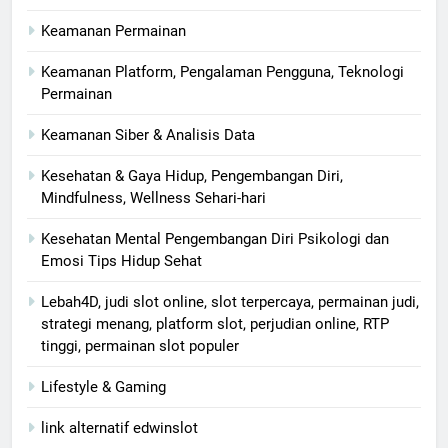
Keamanan Permainan
Keamanan Platform, Pengalaman Pengguna, Teknologi
Permainan
Keamanan Siber & Analisis Data
Kesehatan & Gaya Hidup, Pengembangan Diri,
Mindfulness, Wellness Sehari-hari
Kesehatan Mental Pengembangan Diri Psikologi dan
Emosi Tips Hidup Sehat
Lebah4D, judi slot online, slot terpercaya, permainan judi,
strategi menang, platform slot, perjudian online, RTP
tinggi, permainan slot populer
Lifestyle & Gaming
link alternatif edwinslot