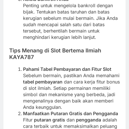
Penting untuk mengelola bankroll dengan
bijak. Tentukan batas taruhan dan batas
kerugian sebelum mulai bermain. Jika Anda
sudah mencapai salah satu dari batas
tersebut, berhentilah bermain untuk
menghindari kerugian lebih lanjut.
Tips Menang di Slot Bertema Ilmiah
KAYA787
Pahami Tabel Pembayaran dan Fitur Slot
Sebelum bermain, pastikan Anda memahami
tabel pembayaran
dan cara kerja fitur bonus
di slot ilmiah. Setiap permainan memiliki
simbol dan mekanisme yang berbeda, jadi
mengenalinya dengan baik akan memberi
Anda keunggulan.
Manfaatkan Putaran Gratis dan Pengganda
Fitur
putaran gratis
dan
pengganda
adalah
cara terbaik untuk memaksimalkan peluang