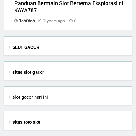
Panduan Bermain Slot Bertema Eksplorasi di
KAYA787
1c60fd6
2 years ago
0
SLOT GACOR
situs slot gacor
slot gacor hari ini
situs toto slot