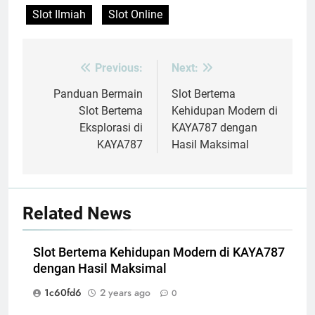
Slot Ilmiah
Slot Online
Previous:
Next:
Post
navigation
Panduan Bermain
Slot Bertema
Slot Bertema
Kehidupan Modern di
Eksplorasi di
KAYA787 dengan
KAYA787
Hasil Maksimal
Related News
Slot Bertema Kehidupan Modern di KAYA787
dengan Hasil Maksimal
1c60fd6
2 years ago
0