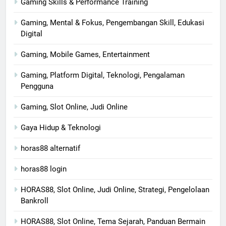
Gaming Skills & Performance Training
Gaming, Mental & Fokus, Pengembangan Skill, Edukasi
Digital
Gaming, Mobile Games, Entertainment
Gaming, Platform Digital, Teknologi, Pengalaman
Pengguna
Gaming, Slot Online, Judi Online
Gaya Hidup & Teknologi
horas88 alternatif
horas88 login
HORAS88, Slot Online, Judi Online, Strategi, Pengelolaan
Bankroll
HORAS88, Slot Online, Tema Sejarah, Panduan Bermain