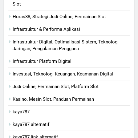
Slot
Horas88, Strategi Judi Online, Permainan Slot
Infrastruktur & Performa Aplikasi
Infrastruktur Digital, Optimalisasi Sistem, Teknologi
Jaringan, Pengalaman Pengguna
Infrastruktur Platform Digital
Investasi, Teknologi Keuangan, Keamanan Digital
Judi Online, Permainan Slot, Platform Slot
Kasino, Mesin Slot, Panduan Permainan
kaya787
kaya787 alternatif
kaya787 link alternatif