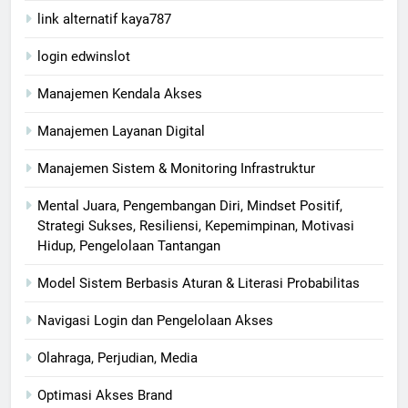
link alternatif kaya787
login edwinslot
Manajemen Kendala Akses
Manajemen Layanan Digital
Manajemen Sistem & Monitoring Infrastruktur
Mental Juara, Pengembangan Diri, Mindset Positif,
Strategi Sukses, Resiliensi, Kepemimpinan, Motivasi
Hidup, Pengelolaan Tantangan
Model Sistem Berbasis Aturan & Literasi Probabilitas
Navigasi Login dan Pengelolaan Akses
Olahraga, Perjudian, Media
Optimasi Akses Brand