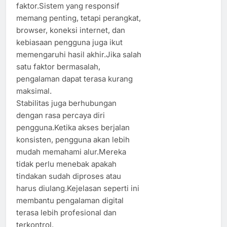
faktor.Sistem yang responsif
memang penting, tetapi perangkat,
browser, koneksi internet, dan
kebiasaan pengguna juga ikut
memengaruhi hasil akhir.Jika salah
satu faktor bermasalah,
pengalaman dapat terasa kurang
maksimal.
Stabilitas juga berhubungan
dengan rasa percaya diri
pengguna.Ketika akses berjalan
konsisten, pengguna akan lebih
mudah memahami alur.Mereka
tidak perlu menebak apakah
tindakan sudah diproses atau
harus diulang.Kejelasan seperti ini
membantu pengalaman digital
terasa lebih profesional dan
terkontrol.