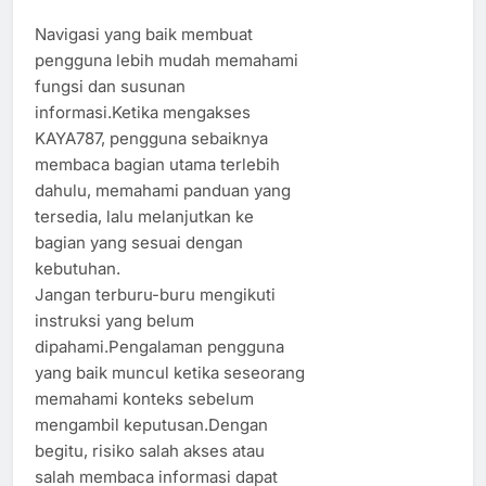
Navigasi yang baik membuat
pengguna lebih mudah memahami
fungsi dan susunan
informasi.Ketika mengakses
KAYA787, pengguna sebaiknya
membaca bagian utama terlebih
dahulu, memahami panduan yang
tersedia, lalu melanjutkan ke
bagian yang sesuai dengan
kebutuhan.
Jangan terburu-buru mengikuti
instruksi yang belum
dipahami.Pengalaman pengguna
yang baik muncul ketika seseorang
memahami konteks sebelum
mengambil keputusan.Dengan
begitu, risiko salah akses atau
salah membaca informasi dapat