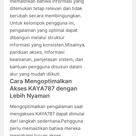
memastikan bahwa informasi yang
ditemukan tetap relevan dan tidak
berubah secara membingungkan.
Untuk kelompok pengguna ini,
pengalaman yang optimal dapat
dibangun melalui struktur
informasi yang konsisten.Misalnya,
panduan akses, informasi
keamanan, penjelasan sistem, dan
bantuan pengguna disusun dalam
alur yang mudah diikuti.
Cara Mengoptimalkan
Akses KAYA787 dengan
Lebih Nyaman
Mengoptimalkan pengalaman saat
mengakses KAYA787 dapat dimulai
dari langkah sederhana.Pengguna
perlu memastikan bahwa mereka
memahami tujuan akses,