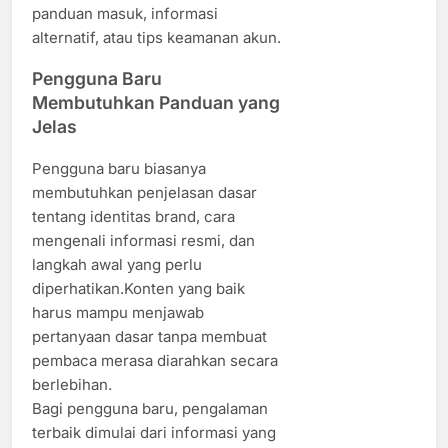
panduan masuk, informasi
alternatif, atau tips keamanan akun.
Pengguna Baru
Membutuhkan Panduan yang
Jelas
Pengguna baru biasanya
membutuhkan penjelasan dasar
tentang identitas brand, cara
mengenali informasi resmi, dan
langkah awal yang perlu
diperhatikan.Konten yang baik
harus mampu menjawab
pertanyaan dasar tanpa membuat
pembaca merasa diarahkan secara
berlebihan.
Bagi pengguna baru, pengalaman
terbaik dimulai dari informasi yang