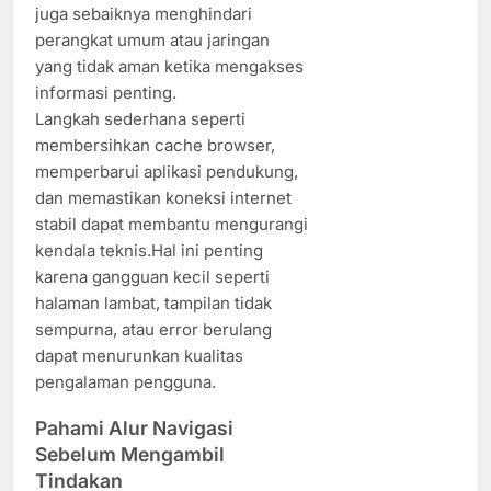
juga sebaiknya menghindari
perangkat umum atau jaringan
yang tidak aman ketika mengakses
informasi penting.
Langkah sederhana seperti
membersihkan cache browser,
memperbarui aplikasi pendukung,
dan memastikan koneksi internet
stabil dapat membantu mengurangi
kendala teknis.Hal ini penting
karena gangguan kecil seperti
halaman lambat, tampilan tidak
sempurna, atau error berulang
dapat menurunkan kualitas
pengalaman pengguna.
Pahami Alur Navigasi
Sebelum Mengambil
Tindakan