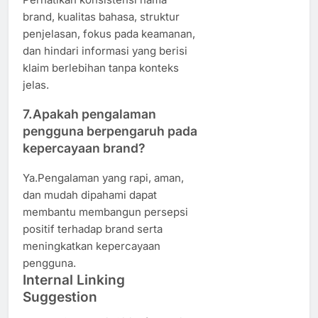
brand, kualitas bahasa, struktur
penjelasan, fokus pada keamanan,
dan hindari informasi yang berisi
klaim berlebihan tanpa konteks
jelas.
7.Apakah pengalaman
pengguna berpengaruh pada
kepercayaan brand?
Ya.Pengalaman yang rapi, aman,
dan mudah dipahami dapat
membantu membangun persepsi
positif terhadap brand serta
meningkatkan kepercayaan
pengguna.
Internal Linking
Suggestion