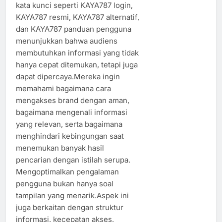
kata kunci seperti KAYA787 login,
KAYA787 resmi, KAYA787 alternatif,
dan KAYA787 panduan pengguna
menunjukkan bahwa audiens
membutuhkan informasi yang tidak
hanya cepat ditemukan, tetapi juga
dapat dipercaya.Mereka ingin
memahami bagaimana cara
mengakses brand dengan aman,
bagaimana mengenali informasi
yang relevan, serta bagaimana
menghindari kebingungan saat
menemukan banyak hasil
pencarian dengan istilah serupa.
Mengoptimalkan pengalaman
pengguna bukan hanya soal
tampilan yang menarik.Aspek ini
juga berkaitan dengan struktur
informasi, kecepatan akses,