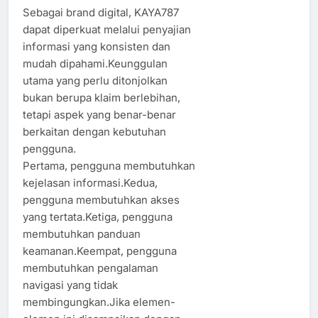
Sebagai brand digital, KAYA787
dapat diperkuat melalui penyajian
informasi yang konsisten dan
mudah dipahami.Keunggulan
utama yang perlu ditonjolkan
bukan berupa klaim berlebihan,
tetapi aspek yang benar-benar
berkaitan dengan kebutuhan
pengguna.
Pertama, pengguna membutuhkan
kejelasan informasi.Kedua,
pengguna membutuhkan akses
yang tertata.Ketiga, pengguna
membutuhkan panduan
keamanan.Keempat, pengguna
membutuhkan pengalaman
navigasi yang tidak
membingungkan.Jika elemen-