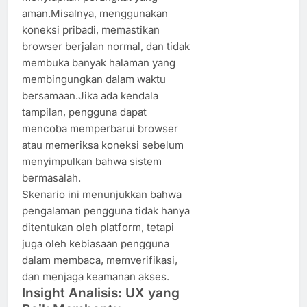
aman.Misalnya, menggunakan
koneksi pribadi, memastikan
browser berjalan normal, dan tidak
membuka banyak halaman yang
membingungkan dalam waktu
bersamaan.Jika ada kendala
tampilan, pengguna dapat
mencoba memperbarui browser
atau memeriksa koneksi sebelum
menyimpulkan bahwa sistem
bermasalah.
Skenario ini menunjukkan bahwa
pengalaman pengguna tidak hanya
ditentukan oleh platform, tetapi
juga oleh kebiasaan pengguna
dalam membaca, memverifikasi,
dan menjaga keamanan akses.
Insight Analisis: UX yang