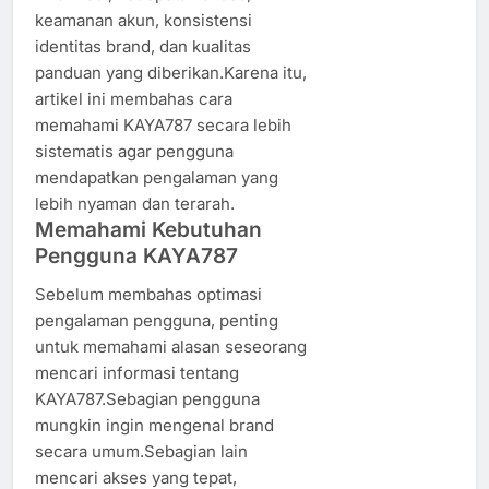
keamanan akun, konsistensi
identitas brand, dan kualitas
panduan yang diberikan.Karena itu,
artikel ini membahas cara
memahami KAYA787 secara lebih
sistematis agar pengguna
mendapatkan pengalaman yang
lebih nyaman dan terarah.
Memahami Kebutuhan
Pengguna KAYA787
Sebelum membahas optimasi
pengalaman pengguna, penting
untuk memahami alasan seseorang
mencari informasi tentang
KAYA787.Sebagian pengguna
mungkin ingin mengenal brand
secara umum.Sebagian lain
mencari akses yang tepat,