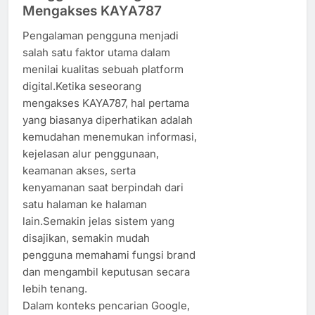
Mengakses KAYA787
Pengalaman pengguna menjadi
salah satu faktor utama dalam
menilai kualitas sebuah platform
digital.Ketika seseorang
mengakses KAYA787, hal pertama
yang biasanya diperhatikan adalah
kemudahan menemukan informasi,
kejelasan alur penggunaan,
keamanan akses, serta
kenyamanan saat berpindah dari
satu halaman ke halaman
lain.Semakin jelas sistem yang
disajikan, semakin mudah
pengguna memahami fungsi brand
dan mengambil keputusan secara
lebih tenang.
Dalam konteks pencarian Google,