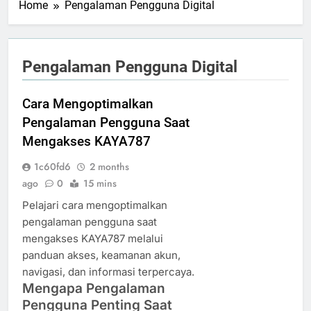
Home
Pengalaman Pengguna Digital
Pengalaman Pengguna Digital
Cara Mengoptimalkan
Pengalaman Pengguna Saat
Mengakses KAYA787
1c60fd6
2 months
ago
0
15 mins
Pelajari cara mengoptimalkan
pengalaman pengguna saat
mengakses KAYA787 melalui
panduan akses, keamanan akun,
navigasi, dan informasi terpercaya.
Mengapa Pengalaman
Pengguna Penting Saat