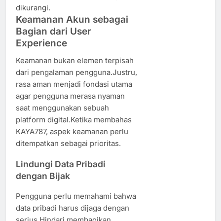
dikurangi.
Keamanan Akun sebagai
Bagian dari User
Experience
Keamanan bukan elemen terpisah
dari pengalaman pengguna.Justru,
rasa aman menjadi fondasi utama
agar pengguna merasa nyaman
saat menggunakan sebuah
platform digital.Ketika membahas
KAYA787, aspek keamanan perlu
ditempatkan sebagai prioritas.
Lindungi Data Pribadi
dengan Bijak
Pengguna perlu memahami bahwa
data pribadi harus dijaga dengan
serius.Hindari membagikan