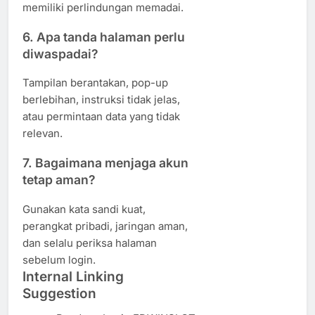
memiliki perlindungan memadai.
6. Apa tanda halaman perlu
diwaspadai?
Tampilan berantakan, pop-up
berlebihan, instruksi tidak jelas,
atau permintaan data yang tidak
relevan.
7. Bagaimana menjaga akun
tetap aman?
Gunakan kata sandi kuat,
perangkat pribadi, jaringan aman,
dan selalu periksa halaman
sebelum login.
Internal Linking
Suggestion