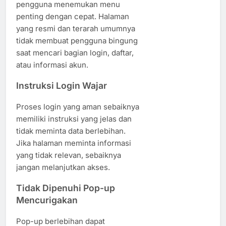
pengguna menemukan menu
penting dengan cepat. Halaman
yang resmi dan terarah umumnya
tidak membuat pengguna bingung
saat mencari bagian login, daftar,
atau informasi akun.
Instruksi Login Wajar
Proses login yang aman sebaiknya
memiliki instruksi yang jelas dan
tidak meminta data berlebihan.
Jika halaman meminta informasi
yang tidak relevan, sebaiknya
jangan melanjutkan akses.
Tidak Dipenuhi Pop-up
Mencurigakan
Pop-up berlebihan dapat