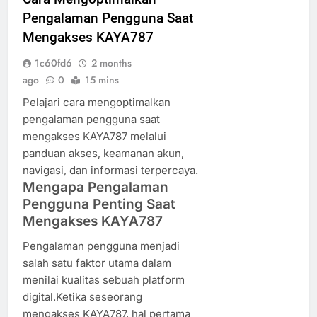
Pengalaman Pengguna Saat
Mengakses KAYA787
1c60fd6
2 months
ago
0
15 mins
Pelajari cara mengoptimalkan
pengalaman pengguna saat
mengakses KAYA787 melalui
panduan akses, keamanan akun,
navigasi, dan informasi terpercaya.
Mengapa Pengalaman
Pengguna Penting Saat
Mengakses KAYA787
Pengalaman pengguna menjadi
salah satu faktor utama dalam
menilai kualitas sebuah platform
digital.Ketika seseorang
mengakses KAYA787, hal pertama