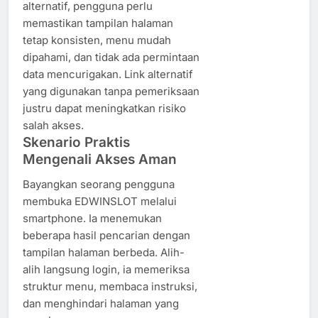
alternatif, pengguna perlu
memastikan tampilan halaman
tetap konsisten, menu mudah
dipahami, dan tidak ada permintaan
data mencurigakan. Link alternatif
yang digunakan tanpa pemeriksaan
justru dapat meningkatkan risiko
salah akses.
Skenario Praktis
Mengenali Akses Aman
Bayangkan seorang pengguna
membuka EDWINSLOT melalui
smartphone. Ia menemukan
beberapa hasil pencarian dengan
tampilan halaman berbeda. Alih-
alih langsung login, ia memeriksa
struktur menu, membaca instruksi,
dan menghindari halaman yang