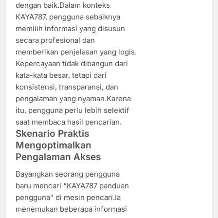
dengan baik.Dalam konteks
KAYA787, pengguna sebaiknya
memilih informasi yang disusun
secara profesional dan
memberikan penjelasan yang logis.
Kepercayaan tidak dibangun dari
kata-kata besar, tetapi dari
konsistensi, transparansi, dan
pengalaman yang nyaman.Karena
itu, pengguna perlu lebih selektif
saat membaca hasil pencarian.
Skenario Praktis
Mengoptimalkan
Pengalaman Akses
Bayangkan seorang pengguna
baru mencari “KAYA787 panduan
pengguna” di mesin pencari.Ia
menemukan beberapa informasi