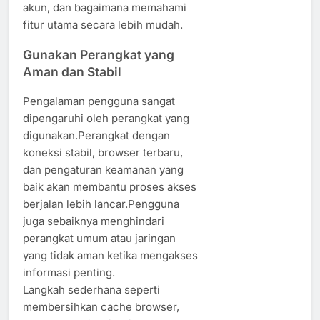
akun, dan bagaimana memahami
fitur utama secara lebih mudah.
Gunakan Perangkat yang
Aman dan Stabil
Pengalaman pengguna sangat
dipengaruhi oleh perangkat yang
digunakan.Perangkat dengan
koneksi stabil, browser terbaru,
dan pengaturan keamanan yang
baik akan membantu proses akses
berjalan lebih lancar.Pengguna
juga sebaiknya menghindari
perangkat umum atau jaringan
yang tidak aman ketika mengakses
informasi penting.
Langkah sederhana seperti
membersihkan cache browser,