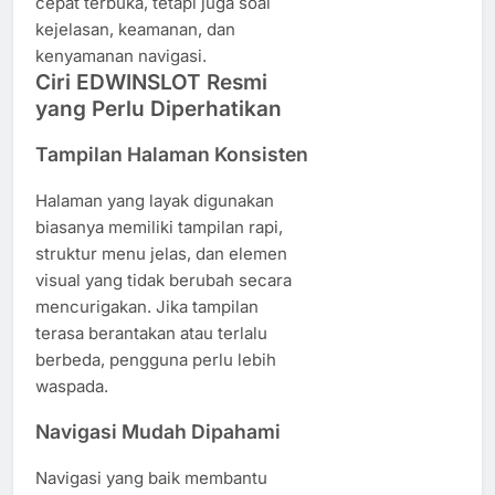
cepat terbuka, tetapi juga soal
kejelasan, keamanan, dan
kenyamanan navigasi.
Ciri EDWINSLOT Resmi
yang Perlu Diperhatikan
Tampilan Halaman Konsisten
Halaman yang layak digunakan
biasanya memiliki tampilan rapi,
struktur menu jelas, dan elemen
visual yang tidak berubah secara
mencurigakan. Jika tampilan
terasa berantakan atau terlalu
berbeda, pengguna perlu lebih
waspada.
Navigasi Mudah Dipahami
Navigasi yang baik membantu