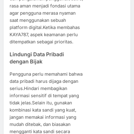
rasa aman menjadi fondasi utama
agar pengguna merasa nyaman
saat menggunakan sebuah
platform digital.Ketika membahas
KAYA787, aspek keamanan perlu
ditempatkan sebagai prioritas.
Lindungi Data Pribadi
dengan Bijak
Pengguna perlu memahami bahwa
data pribadi harus dijaga dengan
serius.Hindari membagikan
informasi sensitif di tempat yang
tidak jelas.Selain itu, gunakan
kombinasi kata sandi yang kuat,
jangan memakai informasi yang
mudah ditebak, dan biasakan
mengganti kata sandi secara