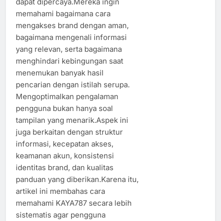
dapat dipercaya.Mereka ingin
memahami bagaimana cara
mengakses brand dengan aman,
bagaimana mengenali informasi
yang relevan, serta bagaimana
menghindari kebingungan saat
menemukan banyak hasil
pencarian dengan istilah serupa.
Mengoptimalkan pengalaman
pengguna bukan hanya soal
tampilan yang menarik.Aspek ini
juga berkaitan dengan struktur
informasi, kecepatan akses,
keamanan akun, konsistensi
identitas brand, dan kualitas
panduan yang diberikan.Karena itu,
artikel ini membahas cara
memahami KAYA787 secara lebih
sistematis agar pengguna