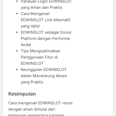
Panduan Login EDWINSLOT
yang Aman dan Praktis
Cara Mengenali
EDWINSLOT Link Alternatif
yang Valid
EDWINSLOT sebagai Solusi
Platform dengan Performa
Andal
Tips Mengoptimalkan
Penggunaan Fitur di
EDWINSLOT
Keunggulan EDWINSLOT
dalam Mendukung Akses
yang Praktis
Kesimpulan
Cara mengenali EDWINSLOT resmi
dengan aman dimulai dari
kebiasaan memeriksa halaman