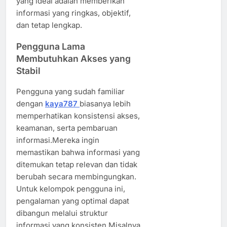
yang ideal adalah memberikan
informasi yang ringkas, objektif,
dan tetap lengkap.
Pengguna Lama
Membutuhkan Akses yang
Stabil
Pengguna yang sudah familiar
dengan
kaya787
biasanya lebih
memperhatikan konsistensi akses,
keamanan, serta pembaruan
informasi.Mereka ingin
memastikan bahwa informasi yang
ditemukan tetap relevan dan tidak
berubah secara membingungkan.
Untuk kelompok pengguna ini,
pengalaman yang optimal dapat
dibangun melalui struktur
informasi yang konsisten.Misalnya,