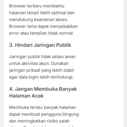
Browser terbaru membantu
halaman tampil lebih optimal dan
mendukung keamanan akses.
Browser lama dapat menyebabkan
error atau tampilan tidak normal.
3. Hindari Jaringan Publik
Jaringan publik tidak selalu aman
untuk aktivitas akun. Gunakan
jaringan pribadi yang lebih stabil
agar data login lebih terlindungi.
4. Jangan Membuka Banyak
Halaman Acak
Membuka terlalu banyak halaman
dapat membuat pengguna bingung
dan meningkatkan risiko salah