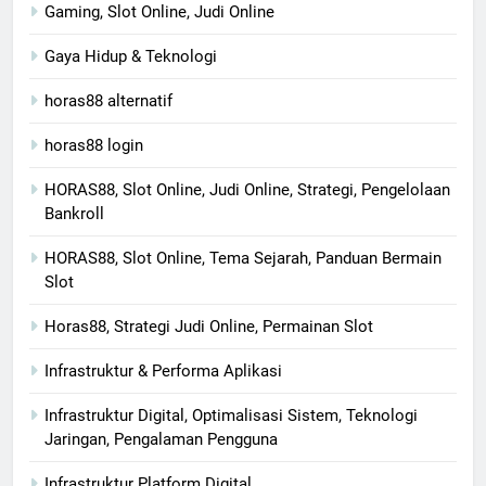
Gaming, Slot Online, Judi Online
Gaya Hidup & Teknologi
horas88 alternatif
horas88 login
HORAS88, Slot Online, Judi Online, Strategi, Pengelolaan
Bankroll
HORAS88, Slot Online, Tema Sejarah, Panduan Bermain
Slot
Horas88, Strategi Judi Online, Permainan Slot
Infrastruktur & Performa Aplikasi
Infrastruktur Digital, Optimalisasi Sistem, Teknologi
Jaringan, Pengalaman Pengguna
Infrastruktur Platform Digital