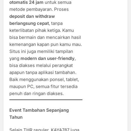
otomatis 24 jam
untuk semua
metode pembayaran. Proses
deposit dan withdraw
berlangsung cepat
, tanpa
keterlibatan pihak ketiga. Kamu
bisa bermain dan mencairkan hasil
kemenangan kapan pun kamu mau.
Situs ini juga memiliki tampilan
yang
modern dan user-friendly
,
bisa diakses melalui perangkat
apapun tanpa aplikasi tambahan.
Baik menggunakan ponsel, tablet,
maupun PC, semua fitur tersedia
penuh dan ringan diakses.
Event Tambahan Sepanjang
Tahun
Selain THR reguler, KAYA787 juga