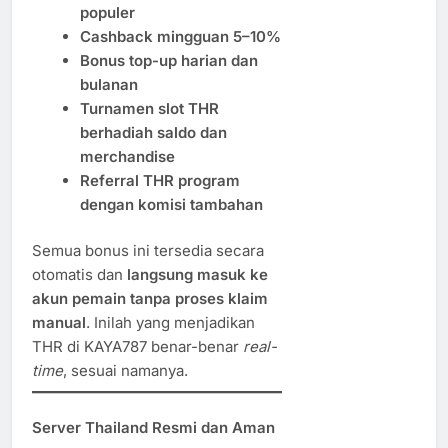
populer
Cashback mingguan 5–10%
Bonus top-up harian dan
bulanan
Turnamen slot THR
berhadiah saldo dan
merchandise
Referral THR program
dengan komisi tambahan
Semua bonus ini tersedia secara
otomatis dan
langsung masuk ke
akun pemain tanpa proses klaim
manual
. Inilah yang menjadikan
THR di KAYA787 benar-benar
real-
time
, sesuai namanya.
Server Thailand Resmi dan Aman