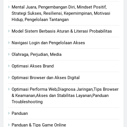
Mental Juara, Pengembangan Diri, Mindset Positif,
Strategi Sukses, Resiliensi, Kepemimpinan, Motivasi
Hidup, Pengelolaan Tantangan
Model Sistem Berbasis Aturan & Literasi Probabilitas
Navigasi Login dan Pengelolaan Akses
Olahraga, Perjudian, Media
Optimasi Akses Brand
Optimasi Browser dan Akses Digital
Optimasi Performa Web,Diagnosa Jaringan,Tips Browser
& Keamanan,Akses dan Stabilitas Layanan,Panduan
Troubleshooting
Panduan
Panduan & Tips Game Online