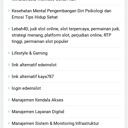
Kesehatan Mental Pengembangan Diri Psikologi dan
Emosi Tips Hidup Sehat
Lebah4D, judi slot online, slot terpercaya, permainan judi,
strategi menang, platform slot, perjudian online, RTP
tinggi, permainan slot populer
Lifestyle & Gaming
link alternatif edwinslot
link alternatif kaya787
login edwinslot
Manajemen Kendala Akses
Manajemen Layanan Digital
Manajemen Sistem & Monitoring Infrastruktur