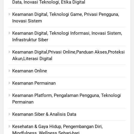
Data, Inovasi Teknologi, Etika Digital
Keamanan Digital, Teknologi Game, Privasi Pengguna,
Inovasi Sistem
Keamanan Digital, Teknologi Informasi, Inovasi Sistem,
Infrastruktur Siber
Keamanan Digital,Privasi Online,Panduan Akses,Proteksi
Akun,Literasi Digital
Keamanan Online
Keamanan Permainan
Keamanan Platform, Pengalaman Pengguna, Teknologi
Permainan
Keamanan Siber & Analisis Data
Kesehatan & Gaya Hidup, Pengembangan Diri,
Mindfulness, Wellness Sehari-hari