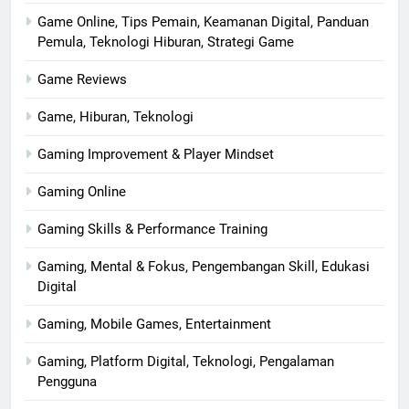
Game Online, Tips Pemain, Keamanan Digital, Panduan
Pemula, Teknologi Hiburan, Strategi Game
Game Reviews
Game, Hiburan, Teknologi
Gaming Improvement & Player Mindset
Gaming Online
Gaming Skills & Performance Training
Gaming, Mental & Fokus, Pengembangan Skill, Edukasi
Digital
Gaming, Mobile Games, Entertainment
Gaming, Platform Digital, Teknologi, Pengalaman
Pengguna