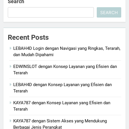
Search
SEARCH
Recent Posts
LEBAH4D Login dengan Navigasi yang Ringkas, Terarah,
dan Mudah Dipahami
EDWINSLOT dengan Konsep Layanan yang Efisien dan
Terarah
LEBAH4D dengan Konsep Layanan yang Efisien dan
Terarah
KAYA787 dengan Konsep Layanan yang Efisien dan
Terarah
KAYA787 dengan Sistem Akses yang Mendukung
Berbagai Jenis Perangkat