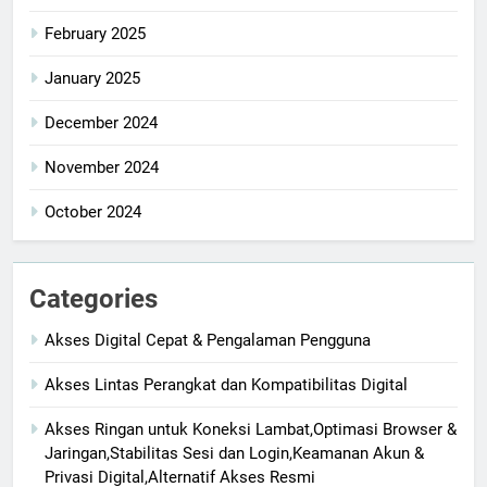
February 2025
January 2025
December 2024
November 2024
October 2024
Categories
Akses Digital Cepat & Pengalaman Pengguna
Akses Lintas Perangkat dan Kompatibilitas Digital
Akses Ringan untuk Koneksi Lambat,Optimasi Browser &
Jaringan,Stabilitas Sesi dan Login,Keamanan Akun &
Privasi Digital,Alternatif Akses Resmi