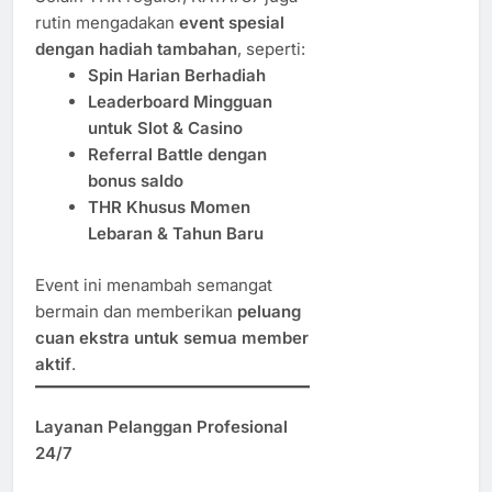
rutin mengadakan
event spesial
dengan hadiah tambahan
, seperti:
Spin Harian Berhadiah
Leaderboard Mingguan
untuk Slot & Casino
Referral Battle dengan
bonus saldo
THR Khusus Momen
Lebaran & Tahun Baru
Event ini menambah semangat
bermain dan memberikan
peluang
cuan ekstra untuk semua member
aktif
.
Layanan Pelanggan Profesional
24/7