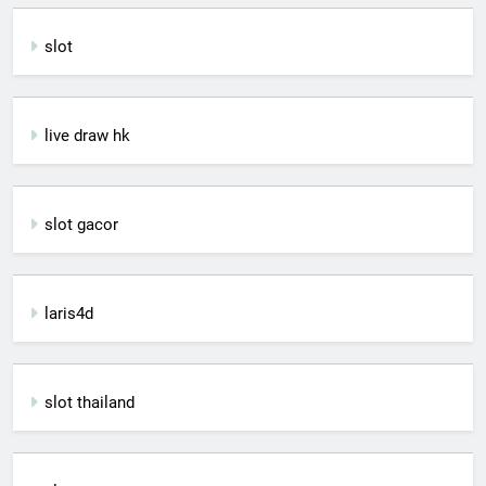
slot
live draw hk
slot gacor
laris4d
slot thailand