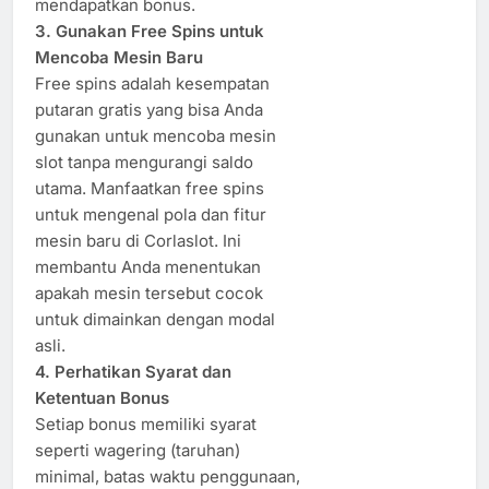
mendapatkan bonus.
3. Gunakan Free Spins untuk
Mencoba Mesin Baru
Free spins adalah kesempatan
putaran gratis yang bisa Anda
gunakan untuk mencoba mesin
slot tanpa mengurangi saldo
utama. Manfaatkan free spins
untuk mengenal pola dan fitur
mesin baru di Corlaslot. Ini
membantu Anda menentukan
apakah mesin tersebut cocok
untuk dimainkan dengan modal
asli.
4. Perhatikan Syarat dan
Ketentuan Bonus
Setiap bonus memiliki syarat
seperti wagering (taruhan)
minimal, batas waktu penggunaan,