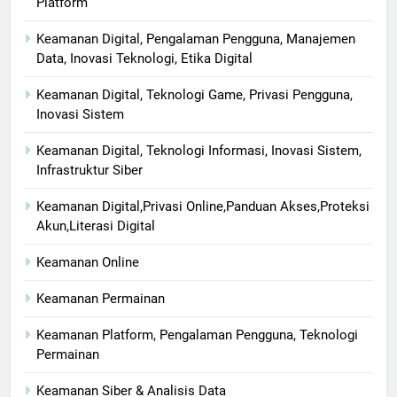
Platform
Keamanan Digital, Pengalaman Pengguna, Manajemen
Data, Inovasi Teknologi, Etika Digital
Keamanan Digital, Teknologi Game, Privasi Pengguna,
Inovasi Sistem
Keamanan Digital, Teknologi Informasi, Inovasi Sistem,
Infrastruktur Siber
Keamanan Digital,Privasi Online,Panduan Akses,Proteksi
Akun,Literasi Digital
Keamanan Online
Keamanan Permainan
Keamanan Platform, Pengalaman Pengguna, Teknologi
Permainan
Keamanan Siber & Analisis Data