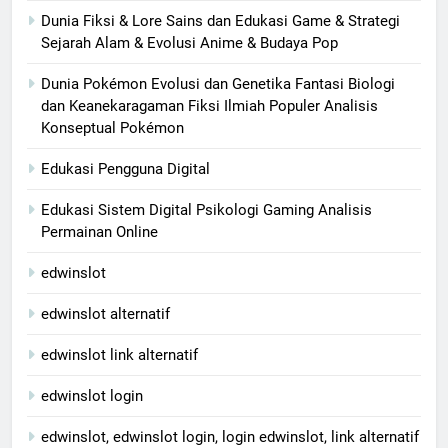
Dunia Fiksi & Lore Sains dan Edukasi Game & Strategi
Sejarah Alam & Evolusi Anime & Budaya Pop
Dunia Pokémon Evolusi dan Genetika Fantasi Biologi
dan Keanekaragaman Fiksi Ilmiah Populer Analisis
Konseptual Pokémon
Edukasi Pengguna Digital
Edukasi Sistem Digital Psikologi Gaming Analisis
Permainan Online
edwinslot
edwinslot alternatif
edwinslot link alternatif
edwinslot login
edwinslot, edwinslot login, login edwinslot, link alternatif