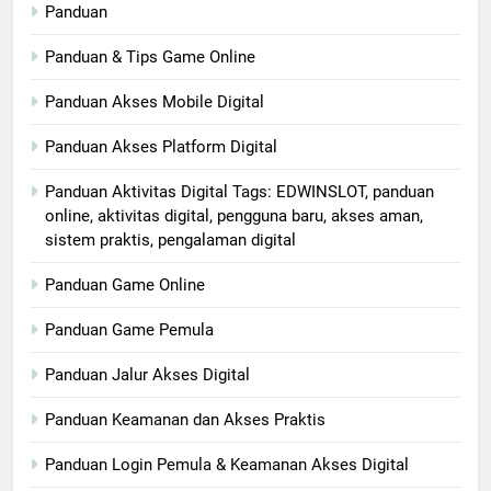
Panduan
Panduan & Tips Game Online
Panduan Akses Mobile Digital
Panduan Akses Platform Digital
Panduan Aktivitas Digital Tags: EDWINSLOT, panduan
online, aktivitas digital, pengguna baru, akses aman,
sistem praktis, pengalaman digital
Panduan Game Online
Panduan Game Pemula
Panduan Jalur Akses Digital
Panduan Keamanan dan Akses Praktis
Panduan Login Pemula & Keamanan Akses Digital