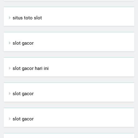
situs toto slot
slot gacor
slot gacor hari ini
slot gacor
slot gacor