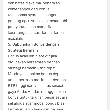
dan batas maksimal penarikan
kemenangan dari bonus.
Memahami syarat ini sangat
penting agar Anda bisa memenuhi
persyaratan dan menarik
keuntungan secara lancar tanpa
masalah.
5. Gabungkan Bonus dengan
Strategi Bermain
Bonus akan lebih efektif jika
digunakan bersamaan dengan
strategi bermain yang tepat.
Misalnya, gunakan bonus deposit
untuk bermain mesin slot dengan
RTP tinggi dan volatilitas sesuai
gaya Anda. Hindari menggunakan
bonus untuk taruhan besar secara
sekaligus agar modal bonus bisa
bertahan lebih lama dan peluang