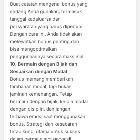
Buat catatan mengenai bonus yang
sedang Anda gunakan, termasuk
tanggal kadaluarsa dan
persyaratan yang harus dipenuhi.
Dengan cara ini, Anda tidak akan
melewatkan bonus penting dan
bisa mengoptimalkan
penggunaannya secara maksimal.
10. Bermain dengan Bijak dan
Sesuaikan dengan Modal
Bonus memang memberikan
tambahan modal, tapi bukan
jaminan kemenangan. Tetap
bermain dengan bijak, kelola modal
dengan disiplin, dan jangan
terbawa emosi saat menggunakan
bonus. Strategi dan kesabaran
tetap kunci utama untuk sukses
dalam bermain slot gacor di