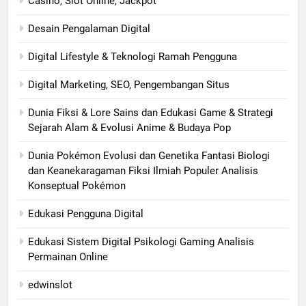
Casino, Slot Online, Jackpot
Desain Pengalaman Digital
Digital Lifestyle & Teknologi Ramah Pengguna
Digital Marketing, SEO, Pengembangan Situs
Dunia Fiksi & Lore Sains dan Edukasi Game & Strategi
Sejarah Alam & Evolusi Anime & Budaya Pop
Dunia Pokémon Evolusi dan Genetika Fantasi Biologi
dan Keanekaragaman Fiksi Ilmiah Populer Analisis
Konseptual Pokémon
Edukasi Pengguna Digital
Edukasi Sistem Digital Psikologi Gaming Analisis
Permainan Online
edwinslot