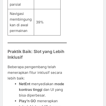
parsial
Navigasi
membingung
39%
kan di awal
permainan
Praktik Baik: Slot yang Lebih
Inklusif
Beberapa pengembang telah
menerapkan fitur inklusif secara
lebih baik:
NetEnt
menyediakan
mode
kontras tinggi
dan UI yang
bisa diperbesar.
Play’n GO
menerapkan