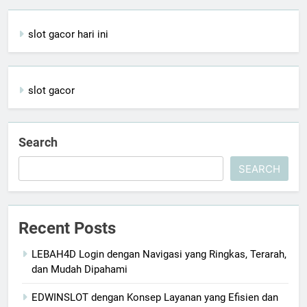
slot gacor hari ini
slot gacor
Search
SEARCH
Recent Posts
LEBAH4D Login dengan Navigasi yang Ringkas, Terarah,
dan Mudah Dipahami
EDWINSLOT dengan Konsep Layanan yang Efisien dan