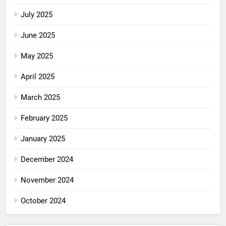
July 2025
June 2025
May 2025
April 2025
March 2025
February 2025
January 2025
December 2024
November 2024
October 2024