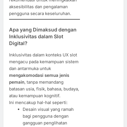
aksesibilitas dan pengalaman
pengguna secara keseluruhan.
Apa yang Dimaksud dengan
Inklusivitas dalam Slot
Digital?
Inklusivitas dalam konteks UX slot
mengacu pada kemampuan sistem
dan antarmuka untuk
mengakomodasi semua jenis
pemain
, tanpa memandang
batasan usia, fisik, bahasa, budaya,
atau kemampuan kognitif.
Ini mencakup hal-hal seperti:
Desain visual yang ramah
bagi pengguna dengan
gangguan penglihatan