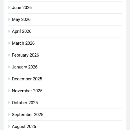
June 2026
May 2026
April 2026
March 2026
February 2026
January 2026
December 2025
November 2025
October 2025
September 2025
August 2025