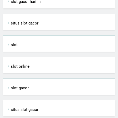
slot gacor hari ini
situs slot gacor
slot
slot online
slot gacor
situs slot gacor