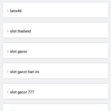
laris4d
slot thailand
slot gacor
slot gacor hari ini
slot gacor 777