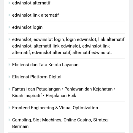
edwinslot alternatif
edwinslot link alternatif
edwinslot login
edwinslot, edwinslot login, login edwinslot, link alternatif
edwinslot, alternatif link edwinslot, edwinslot link
alternatif, edwinslot alternatif, alternatif edwinslot.
Efisiensi dan Tata Kelola Layanan
Efisiensi Platform Digital
Fantasi dan Petualangan • Pahlawan dan Kejahatan •
Kisah Inspiratif • Perjalanan Epik
Frontend Engineering & Visual Optimization
Gambling, Slot Machines, Online Casino, Strategi
Bermain