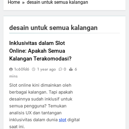
Home
desain untuk semua kalangan
desain untuk semua kalangan
Inklusivitas dalam Slot
Online: Apakah Semua
Kalangan Terakomodasi?
1c60fd6
1 year ago
0
6
mins
Slot online kini dimainkan oleh
berbagai kalangan. Tapi apakah
desainnya sudah inklusif untuk
semua pengguna? Temukan
analisis UX dan tantangan
inklusivitas dalam dunia
slot
digital
saat ini.