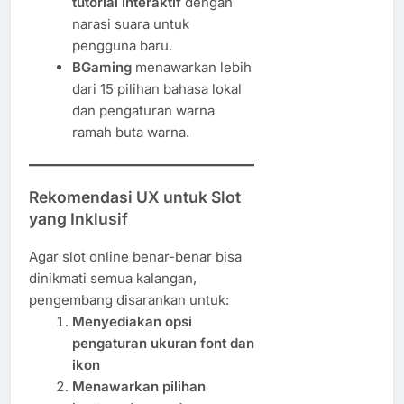
tutorial interaktif
dengan
narasi suara untuk
pengguna baru.
BGaming
menawarkan lebih
dari 15 pilihan bahasa lokal
dan pengaturan warna
ramah buta warna.
Rekomendasi UX untuk Slot
yang Inklusif
Agar slot online benar-benar bisa
dinikmati semua kalangan,
pengembang disarankan untuk:
Menyediakan opsi
pengaturan ukuran font dan
ikon
Menawarkan pilihan