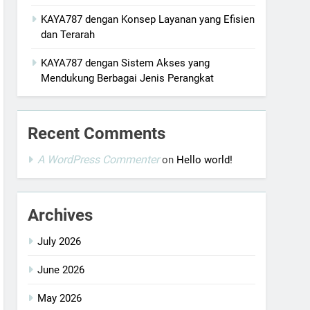
KAYA787 dengan Konsep Layanan yang Efisien
dan Terarah
KAYA787 dengan Sistem Akses yang
Mendukung Berbagai Jenis Perangkat
Recent Comments
A WordPress Commenter
on
Hello world!
Archives
July 2026
June 2026
May 2026