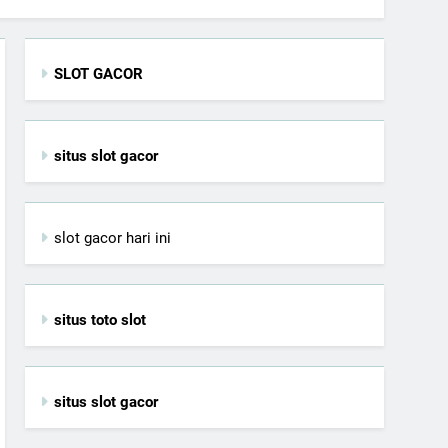
SLOT GACOR
situs slot gacor
slot gacor hari ini
situs toto slot
situs slot gacor