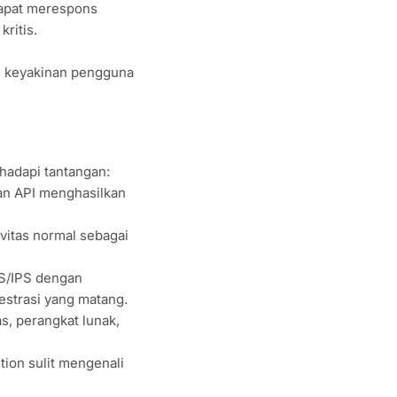
dapat merespons
ritis.
n keyakinan pengguna
hadapi tantangan:
an API menghasilkan
vitas normal sebagai
/IPS dengan
estrasi yang matang.
s, perangkat lunak,
ion sulit mengenali