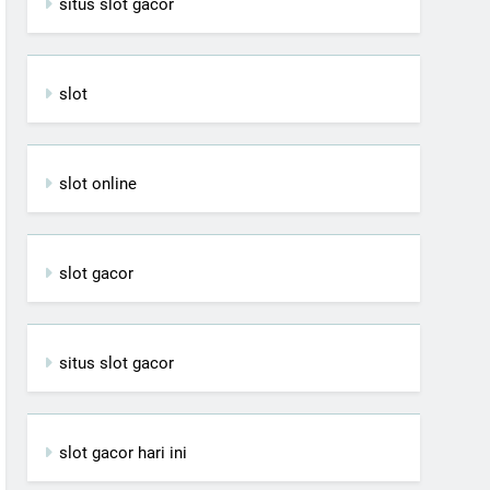
situs slot gacor
slot
slot online
slot gacor
situs slot gacor
slot gacor hari ini