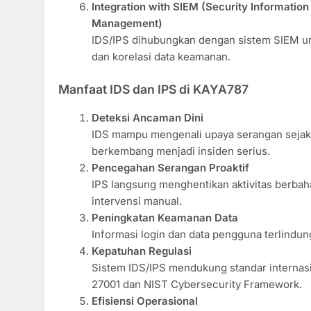
Integration with SIEM (Security Information
Management)
IDS/IPS dihubungkan dengan sistem SIEM unt
dan korelasi data keamanan.
Manfaat IDS dan IPS di KAYA787
Deteksi Ancaman Dini
IDS mampu mengenali upaya serangan sejak
berkembang menjadi insiden serius.
Pencegahan Serangan Proaktif
IPS langsung menghentikan aktivitas berba
intervensi manual.
Peningkatan Keamanan Data
Informasi login dan data pengguna terlindun
Kepatuhan Regulasi
Sistem IDS/IPS mendukung standar internasi
27001 dan NIST Cybersecurity Framework.
Efisiensi Operasional