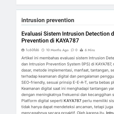
intrusion prevention
Evaluasi Sistem Intrusion Detection d
Prevention di KAYA787
1c60fd6
10 Months Ago
0
6 Mins
Artikel ini membahas evaluasi sistem Intrusion Det
dan Intrusion Prevention System (IPS) di KAYA787
dasar, metode implementasi, manfaat, tantangan, 
terhadap keamanan digital dan pengalaman penggun
SEO-friendly, sesuai prinsip E-E-A-T, serta bebas p
Keamanan digital saat ini menghadapi tantangan y
dengan meningkatnya frekuensi dan kecanggihan s
Platform digital seperti
KAYA787
perlu memiliki si
tidak hanya dapat mendeteksi ancaman, tetapi jug
mencegahnya secara proaktif. Oleh karena itu,
Intr