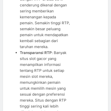
cenderung dikenal dengan
sering memberikan
kemenangan kepada
pemain. Semakin tinggi RTP,
semakin besar peluang
pemain untuk mendapatkan
kembali sebagian dari
taruhan mereka.
Transparansi RTP
: Banyak
situs slot gacor yang
menampilkan informasi
tentang RTP untuk setiap
mesin slot mereka,
memungkinkan pemain
untuk memilih mesin yang
sesuai dengan preferensi
mereka. Situs dengan RTP
tinggi sering kali lebih