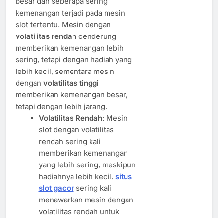
besar dan seberapa sering
kemenangan terjadi pada mesin
slot tertentu. Mesin dengan
volatilitas rendah
cenderung
memberikan kemenangan lebih
sering, tetapi dengan hadiah yang
lebih kecil, sementara mesin
dengan
volatilitas tinggi
memberikan kemenangan besar,
tetapi dengan lebih jarang.
Volatilitas Rendah
: Mesin
slot dengan volatilitas
rendah sering kali
memberikan kemenangan
yang lebih sering, meskipun
hadiahnya lebih kecil.
situs
slot gacor
sering kali
menawarkan mesin dengan
volatilitas rendah untuk