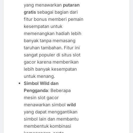
yang menawarkan
putaran
gratis
sebagai bagian dari
fitur bonus memberi pemain
kesempatan untuk
memenangkan hadiah lebih
banyak tanpa memasang
taruhan tambahan. Fitur ini
sangat populer di situs slot
gacor karena memberikan
lebih banyak kesempatan
untuk menang.
Simbol Wild dan
Pengganda
: Beberapa
mesin slot gacor
menawarkan simbol
wild
yang dapat menggantikan
simbol lain dan membantu
membentuk kombinasi