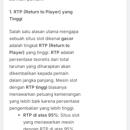
1.
RTP (Return to Player) yang
Tinggi
Salah satu alasan utama mengapa
sebuah situs slot dikenal
gacor
adalah tingkat
RTP (Return to
Player)
yang tinggi.
RTP
adalah
persentase teoretis dari total
taruhan yang diharapkan akan
dikembalikan kepada pemain
dalam jangka panjang. Mesin slot
dengan
RTP tinggi
biasanya
menawarkan peluang kemenangan
yang lebih baik karena persentase
pengembalian yang lebih tinggi.
RTP di atas 95%
: Situs slot
yang menawarkan mesin
dengan RTP di atas 95%