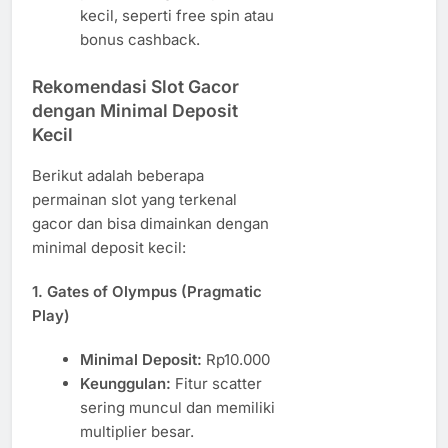
kecil, seperti free spin atau
bonus cashback.
Rekomendasi Slot Gacor
dengan Minimal Deposit
Kecil
Berikut adalah beberapa
permainan slot yang terkenal
gacor dan bisa dimainkan dengan
minimal deposit kecil:
1. Gates of Olympus (Pragmatic
Play)
Minimal Deposit:
Rp10.000
Keunggulan:
Fitur scatter
sering muncul dan memiliki
multiplier besar.