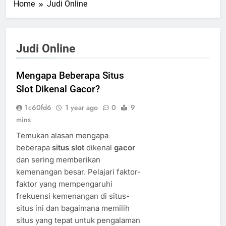
Home
Judi Online
Judi Online
Mengapa Beberapa Situs
Slot Dikenal Gacor?
1c60fd6
1 year ago
0
9
mins
Temukan alasan mengapa
beberapa
situs slot
dikenal
gacor
dan sering memberikan
kemenangan besar. Pelajari faktor-
faktor yang mempengaruhi
frekuensi kemenangan di situs-
situs ini dan bagaimana memilih
situs yang tepat untuk pengalaman