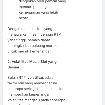
diinginkan oleh pemain yang
mencari peluang
kemenangan yang lebih
besar.
Dengan memilih situs yang
menawarkan mesin dengan RTP
yang tinggi, pemain dapat
meningkatkan peluang mereka
untuk meraih kemenangan.
2.
Volatilitas Mesin Slot yang
Sesuai
Selain RTP,
volatilitas
adalah
faktor lain yang memengaruhi
seberapa sering sebuah situs slot
memberikan kemenangan.
Volatilitas mengacu pada seberapa