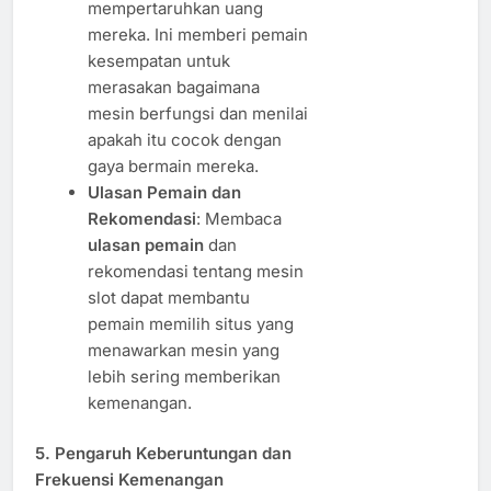
mempertaruhkan uang
mereka. Ini memberi pemain
kesempatan untuk
merasakan bagaimana
mesin berfungsi dan menilai
apakah itu cocok dengan
gaya bermain mereka.
Ulasan Pemain dan
Rekomendasi
: Membaca
ulasan pemain
dan
rekomendasi tentang mesin
slot dapat membantu
pemain memilih situs yang
menawarkan mesin yang
lebih sering memberikan
kemenangan.
5.
Pengaruh Keberuntungan dan
Frekuensi Kemenangan