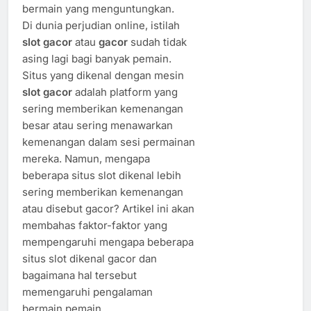
bermain yang menguntungkan.
Di dunia perjudian online, istilah
slot gacor
atau
gacor
sudah tidak
asing lagi bagi banyak pemain.
Situs yang dikenal dengan mesin
slot gacor
adalah platform yang
sering memberikan kemenangan
besar atau sering menawarkan
kemenangan dalam sesi permainan
mereka. Namun, mengapa
beberapa situs slot dikenal lebih
sering memberikan kemenangan
atau disebut gacor? Artikel ini akan
membahas faktor-faktor yang
mempengaruhi mengapa beberapa
situs slot dikenal gacor dan
bagaimana hal tersebut
memengaruhi pengalaman
bermain pemain.