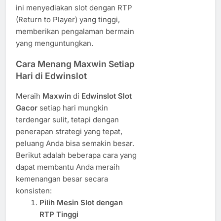
ini menyediakan slot dengan RTP
(Return to Player) yang tinggi,
memberikan pengalaman bermain
yang menguntungkan.
Cara Menang Maxwin Setiap
Hari di Edwinslot
Meraih
Maxwin
di
Edwinslot Slot
Gacor
setiap hari mungkin
terdengar sulit, tetapi dengan
penerapan strategi yang tepat,
peluang Anda bisa semakin besar.
Berikut adalah beberapa cara yang
dapat membantu Anda meraih
kemenangan besar secara
konsisten:
Pilih Mesin Slot dengan
RTP Tinggi