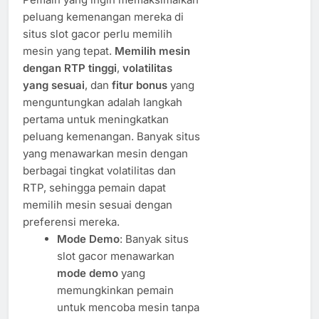
peluang kemenangan mereka di
situs slot gacor perlu memilih
mesin yang tepat.
Memilih mesin
dengan RTP tinggi
,
volatilitas
yang sesuai
, dan
fitur bonus
yang
menguntungkan adalah langkah
pertama untuk meningkatkan
peluang kemenangan. Banyak situs
yang menawarkan mesin dengan
berbagai tingkat volatilitas dan
RTP, sehingga pemain dapat
memilih mesin sesuai dengan
preferensi mereka.
Mode Demo
: Banyak situs
slot gacor menawarkan
mode demo
yang
memungkinkan pemain
untuk mencoba mesin tanpa