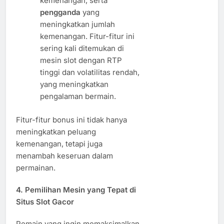
kemenangan, serta
pengganda
yang
meningkatkan jumlah
kemenangan. Fitur-fitur ini
sering kali ditemukan di
mesin slot dengan RTP
tinggi dan volatilitas rendah,
yang meningkatkan
pengalaman bermain.
Fitur-fitur bonus ini tidak hanya
meningkatkan peluang
kemenangan, tetapi juga
menambah keseruan dalam
permainan.
4.
Pemilihan Mesin yang Tepat di
Situs Slot Gacor
Pemain yang ingin memaksimalkan