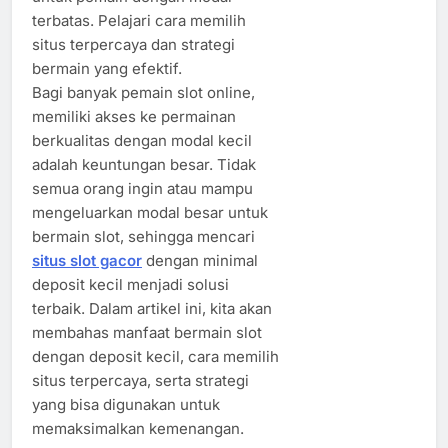
terbatas. Pelajari cara memilih
situs terpercaya dan strategi
bermain yang efektif.
Bagi banyak pemain slot online,
memiliki akses ke permainan
berkualitas dengan modal kecil
adalah keuntungan besar. Tidak
semua orang ingin atau mampu
mengeluarkan modal besar untuk
bermain slot, sehingga mencari
situs slot gacor
dengan minimal
deposit kecil menjadi solusi
terbaik. Dalam artikel ini, kita akan
membahas manfaat bermain slot
dengan deposit kecil, cara memilih
situs terpercaya, serta strategi
yang bisa digunakan untuk
memaksimalkan kemenangan.