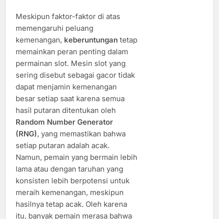
Meskipun faktor-faktor di atas
memengaruhi peluang
kemenangan,
keberuntungan
tetap
memainkan peran penting dalam
permainan slot. Mesin slot yang
sering disebut sebagai gacor tidak
dapat menjamin kemenangan
besar setiap saat karena semua
hasil putaran ditentukan oleh
Random Number Generator
(RNG)
, yang memastikan bahwa
setiap putaran adalah acak.
Namun, pemain yang bermain lebih
lama atau dengan taruhan yang
konsisten lebih berpotensi untuk
meraih kemenangan, meskipun
hasilnya tetap acak. Oleh karena
itu, banyak pemain merasa bahwa