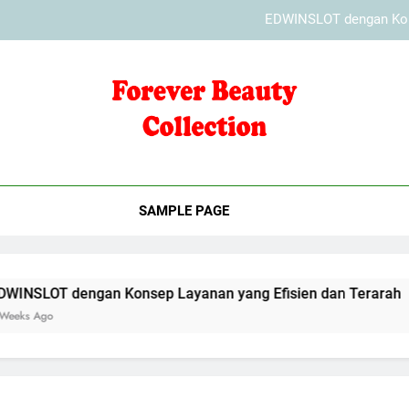
EDWINSLOT dengan Kons
LEBAH4D dengan Kons
KAYA787 dengan Kon
LEBAH4D Login dengan Navigasi yang 
ever Beauty Collection
oduk Kecantikan Berkualitas Di Forever Beauty Collection. Un
EDWINSLOT dengan Kons
SAMPLE PAGE
LEBAH4D dengan Kons
KAYA787 dengan Kon
ngan Konsep Layanan yang Efisien dan Terarah
LEBAH4
3 Weeks