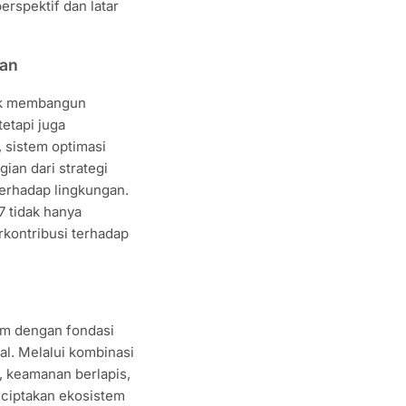
rspektif dan latar
tan
uk membangun
tetapi juga
 sistem optimasi
gian dari strategi
terhadap lingkungan.
7 tidak hanya
rkontribusi terhadap
rm dengan fondasi
bal. Melalui kombinasi
d, keamanan berlapis,
enciptakan ekosistem