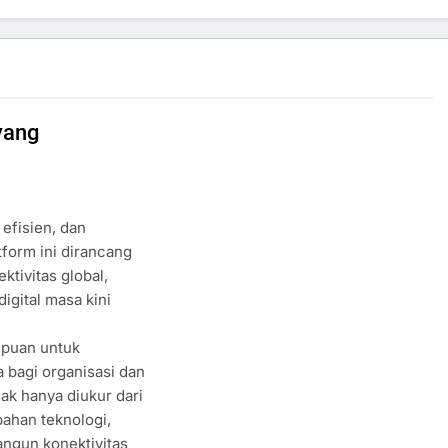
yang
 efisien, dan
tform ini dirancang
tivitas global,
igital masa kini
mpuan untuk
 bagi organisasi dan
ak hanya diukur dari
ahan teknologi,
ngun konektivitas