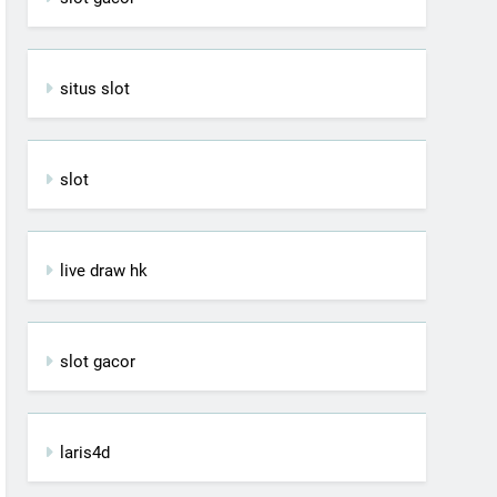
situs slot
slot
live draw hk
slot gacor
laris4d