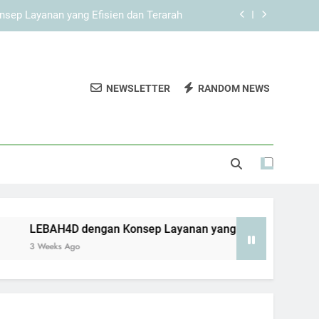
ep Layanan yang Efisien dan Terarah
ep Layanan yang Efisien dan Terarah
sep Layanan yang Efisien dan Terarah
NEWSLETTER
RANDOM NEWS
Ringkas, Terarah, dan Mudah Dipahami
tuk Perawatan Kulit Dan Tubuh Anda.
ep Layanan yang Efisien dan Terarah
ep Layanan yang Efisien dan Terarah
sep Layanan yang Efisien dan Terarah
D dengan Konsep Layanan yang Efisien dan Terarah
K
 Ago
3