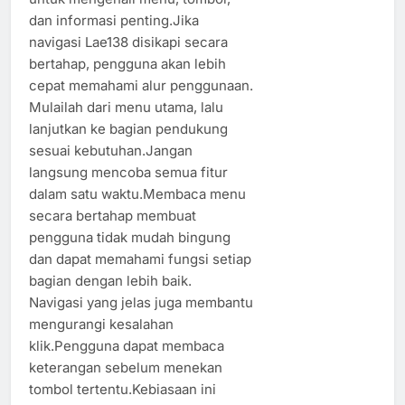
dan informasi penting.Jika
navigasi Lae138 disikapi secara
bertahap, pengguna akan lebih
cepat memahami alur penggunaan.
Mulailah dari menu utama, lalu
lanjutkan ke bagian pendukung
sesuai kebutuhan.Jangan
langsung mencoba semua fitur
dalam satu waktu.Membaca menu
secara bertahap membuat
pengguna tidak mudah bingung
dan dapat memahami fungsi setiap
bagian dengan lebih baik.
Navigasi yang jelas juga membantu
mengurangi kesalahan
klik.Pengguna dapat membaca
keterangan sebelum menekan
tombol tertentu.Kebiasaan ini