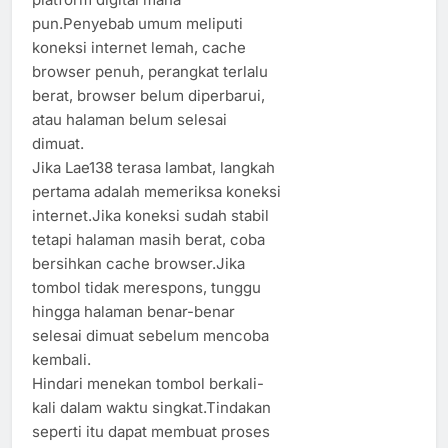
pun.Penyebab umum meliputi
koneksi internet lemah, cache
browser penuh, perangkat terlalu
berat, browser belum diperbarui,
atau halaman belum selesai
dimuat.
Jika Lae138 terasa lambat, langkah
pertama adalah memeriksa koneksi
internet.Jika koneksi sudah stabil
tetapi halaman masih berat, coba
bersihkan cache browser.Jika
tombol tidak merespons, tunggu
hingga halaman benar-benar
selesai dimuat sebelum mencoba
kembali.
Hindari menekan tombol berkali-
kali dalam waktu singkat.Tindakan
seperti itu dapat membuat proses