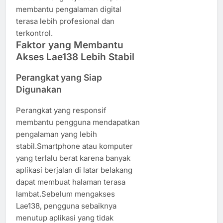
membantu pengalaman digital
terasa lebih profesional dan
terkontrol.
Faktor yang Membantu
Akses Lae138 Lebih Stabil
Perangkat yang Siap
Digunakan
Perangkat yang responsif
membantu pengguna mendapatkan
pengalaman yang lebih
stabil.Smartphone atau komputer
yang terlalu berat karena banyak
aplikasi berjalan di latar belakang
dapat membuat halaman terasa
lambat.Sebelum mengakses
Lae138, pengguna sebaiknya
menutup aplikasi yang tidak