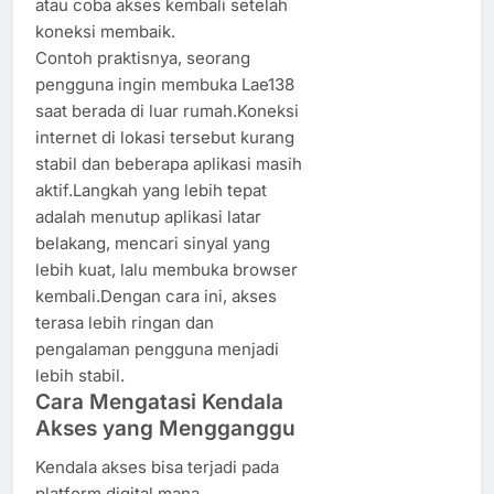
atau coba akses kembali setelah
koneksi membaik.
Contoh praktisnya, seorang
pengguna ingin membuka Lae138
saat berada di luar rumah.Koneksi
internet di lokasi tersebut kurang
stabil dan beberapa aplikasi masih
aktif.Langkah yang lebih tepat
adalah menutup aplikasi latar
belakang, mencari sinyal yang
lebih kuat, lalu membuka browser
kembali.Dengan cara ini, akses
terasa lebih ringan dan
pengalaman pengguna menjadi
lebih stabil.
Cara Mengatasi Kendala
Akses yang Mengganggu
Kendala akses bisa terjadi pada
platform digital mana