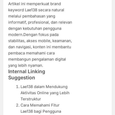
Artikel ini memperkuat brand
keyword Lae138 secara natural
melalui pembahasan yang
informatif, profesional, dan relevan
dengan kebutuhan pengguna
modern.Dengan fokus pada
stabilitas, akses mobile, keamanan,
dan navigasi, konten ini membantu
pembaca memahami cara
membangun pengalaman digital
yang lebih nyaman.
Internal Linking
Suggestion
Lae138 dalam Mendukung
Aktivitas Online yang Lebih
Terstruktur
Cara Memahami Fitur
Lae138 bagi Pengguna