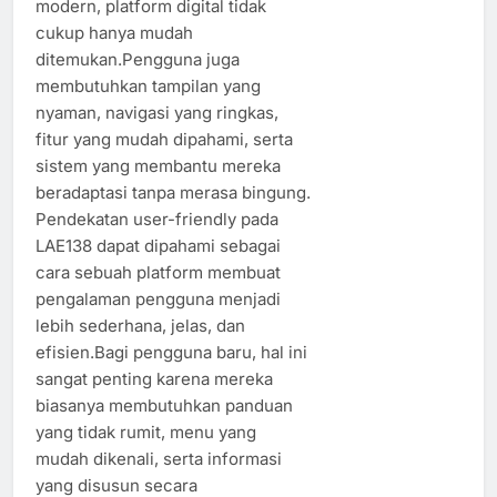
modern, platform digital tidak
cukup hanya mudah
ditemukan.Pengguna juga
membutuhkan tampilan yang
nyaman, navigasi yang ringkas,
fitur yang mudah dipahami, serta
sistem yang membantu mereka
beradaptasi tanpa merasa bingung.
Pendekatan user-friendly pada
LAE138 dapat dipahami sebagai
cara sebuah platform membuat
pengalaman pengguna menjadi
lebih sederhana, jelas, dan
efisien.Bagi pengguna baru, hal ini
sangat penting karena mereka
biasanya membutuhkan panduan
yang tidak rumit, menu yang
mudah dikenali, serta informasi
yang disusun secara