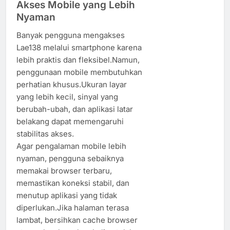
Akses Mobile yang Lebih
Nyaman
Banyak pengguna mengakses
Lae138 melalui smartphone karena
lebih praktis dan fleksibel.Namun,
penggunaan mobile membutuhkan
perhatian khusus.Ukuran layar
yang lebih kecil, sinyal yang
berubah-ubah, dan aplikasi latar
belakang dapat memengaruhi
stabilitas akses.
Agar pengalaman mobile lebih
nyaman, pengguna sebaiknya
memakai browser terbaru,
memastikan koneksi stabil, dan
menutup aplikasi yang tidak
diperlukan.Jika halaman terasa
lambat, bersihkan cache browser