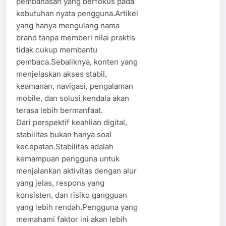
pembahasan yang berfokus pada
kebutuhan nyata pengguna.Artikel
yang hanya mengulang nama
brand tanpa memberi nilai praktis
tidak cukup membantu
pembaca.Sebaliknya, konten yang
menjelaskan akses stabil,
keamanan, navigasi, pengalaman
mobile, dan solusi kendala akan
terasa lebih bermanfaat.
Dari perspektif keahlian digital,
stabilitas bukan hanya soal
kecepatan.Stabilitas adalah
kemampuan pengguna untuk
menjalankan aktivitas dengan alur
yang jelas, respons yang
konsisten, dan risiko gangguan
yang lebih rendah.Pengguna yang
memahami faktor ini akan lebih