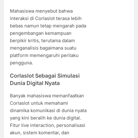
Mahasiswa menyebut bahwa
interaksi di Corlaslot terasa lebih
bebas namun tetap mengarah pada
pengembangan kemampuan
berpikir kritis, terutama dalam
menganalisis bagaimana suatu
platform memengaruhi perilaku
pengguna.
Corlaslot Sebagai Simulasi
Dunia Digital Nyata
Banyak mahasiswa memanfaatkan
Corlaslot untuk memahami
dinamika komunikasi di dunia nyata
yang kini beralih ke dunia digital.
Fitur live interaction, personalisasi
akun, sistem komentar, dan