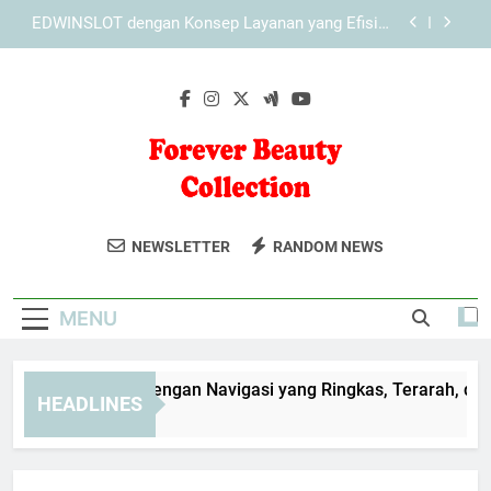
Skip
LEBAH4D dengan Konsep Layanan yang Efisien
to
dan Terarah
content
KAYA787 dengan Konsep Layanan yang Efisien
dan Terarah
LEBAH4D Login dengan Navigasi yang Ringkas,
Terarah, dan Mudah Dipahami
EDWINSLOT dengan Konsep Layanan yang Efisien
dan Terarah
Forever Beauty
LEBAH4D dengan Konsep Layanan yang Efisien
Temukan Produk Kecantikan Berkualitas Di
dan Terarah
NEWSLETTER
RANDOM NEWS
Collection
Forever Beauty Collection. Untuk Perawatan
KAYA787 dengan Konsep Layanan yang Efisien
dan Terarah
Kulit Dan Tubuh Anda.
MENU
EBAH4D Login dengan Navigasi yang Ringkas, Terarah, dan M
HEADLINES
Weeks Ago