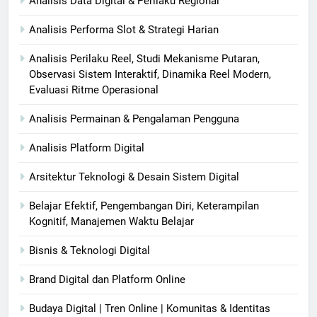
Analisis Data Digital & Perilaku Regional
Analisis Performa Slot & Strategi Harian
Analisis Perilaku Reel, Studi Mekanisme Putaran,
Observasi Sistem Interaktif, Dinamika Reel Modern,
Evaluasi Ritme Operasional
Analisis Permainan & Pengalaman Pengguna
Analisis Platform Digital
Arsitektur Teknologi & Desain Sistem Digital
Belajar Efektif, Pengembangan Diri, Keterampilan
Kognitif, Manajemen Waktu Belajar
Bisnis & Teknologi Digital
Brand Digital dan Platform Online
Budaya Digital | Tren Online | Komunitas & Identitas