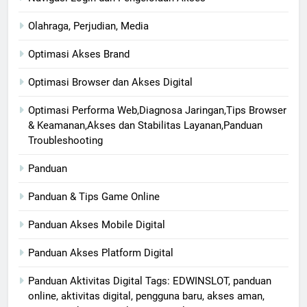
Olahraga, Perjudian, Media
Optimasi Akses Brand
Optimasi Browser dan Akses Digital
Optimasi Performa Web,Diagnosa Jaringan,Tips Browser
& Keamanan,Akses dan Stabilitas Layanan,Panduan
Troubleshooting
Panduan
Panduan & Tips Game Online
Panduan Akses Mobile Digital
Panduan Akses Platform Digital
Panduan Aktivitas Digital Tags: EDWINSLOT, panduan
online, aktivitas digital, pengguna baru, akses aman,