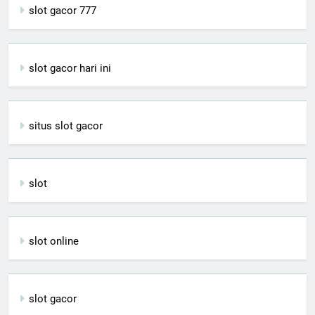
slot gacor 777
slot gacor hari ini
situs slot gacor
slot
slot online
slot gacor