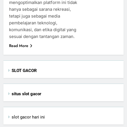
mengoptimalkan platform ini tidak
hanya sebagai sarana rekreasi,
tetapi juga sebagai media
pembelajaran teknologi,
komunikasi, dan etika digital yang
sesuai dengan tantangan zaman.
Read More
SLOT GACOR
situs slot gacor
slot gacor hari ini