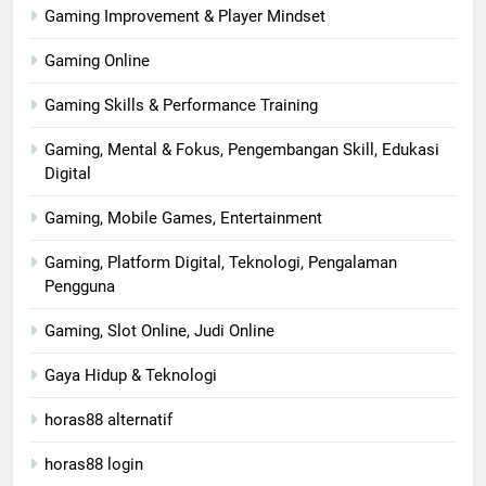
Gaming Improvement & Player Mindset
Gaming Online
Gaming Skills & Performance Training
Gaming, Mental & Fokus, Pengembangan Skill, Edukasi
Digital
Gaming, Mobile Games, Entertainment
Gaming, Platform Digital, Teknologi, Pengalaman
Pengguna
Gaming, Slot Online, Judi Online
Gaya Hidup & Teknologi
horas88 alternatif
horas88 login