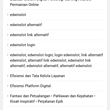
Permainan Online
edwinslot
edwinslot alternatif
edwinslot link alternatif
edwinslot login
edwinslot, edwinslot login, login edwinslot, link alternatif
edwinslot, alternatif link edwinslot, edwinslot link
alternatif, edwinslot alternatif, alternatif edwinslot.
Efisiensi dan Tata Kelola Layanan
Efisiensi Platform Digital
Fantasi dan Petualangan • Pahlawan dan Kejahatan •
Kisah Inspiratif • Perjalanan Epik