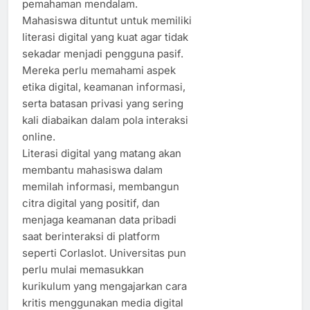
pemahaman mendalam.
Mahasiswa dituntut untuk memiliki
literasi digital yang kuat agar tidak
sekadar menjadi pengguna pasif.
Mereka perlu memahami aspek
etika digital, keamanan informasi,
serta batasan privasi yang sering
kali diabaikan dalam pola interaksi
online.
Literasi digital yang matang akan
membantu mahasiswa dalam
memilah informasi, membangun
citra digital yang positif, dan
menjaga keamanan data pribadi
saat berinteraksi di platform
seperti Corlaslot. Universitas pun
perlu mulai memasukkan
kurikulum yang mengajarkan cara
kritis menggunakan media digital