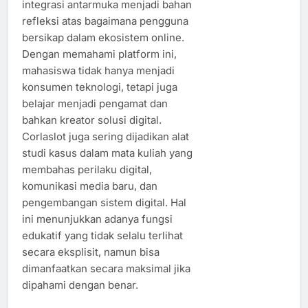
integrasi antarmuka menjadi bahan
refleksi atas bagaimana pengguna
bersikap dalam ekosistem online.
Dengan memahami platform ini,
mahasiswa tidak hanya menjadi
konsumen teknologi, tetapi juga
belajar menjadi pengamat dan
bahkan kreator solusi digital.
Corlaslot juga sering dijadikan alat
studi kasus dalam mata kuliah yang
membahas perilaku digital,
komunikasi media baru, dan
pengembangan sistem digital. Hal
ini menunjukkan adanya fungsi
edukatif yang tidak selalu terlihat
secara eksplisit, namun bisa
dimanfaatkan secara maksimal jika
dipahami dengan benar.