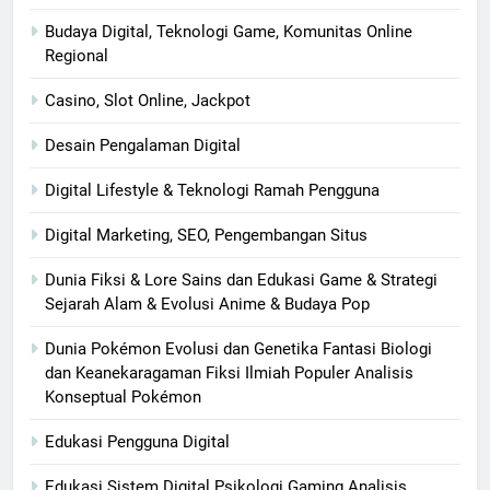
Budaya Digital, Teknologi Game, Komunitas Online
Regional
Casino, Slot Online, Jackpot
Desain Pengalaman Digital
Digital Lifestyle & Teknologi Ramah Pengguna
Digital Marketing, SEO, Pengembangan Situs
Dunia Fiksi & Lore Sains dan Edukasi Game & Strategi
Sejarah Alam & Evolusi Anime & Budaya Pop
Dunia Pokémon Evolusi dan Genetika Fantasi Biologi
dan Keanekaragaman Fiksi Ilmiah Populer Analisis
Konseptual Pokémon
Edukasi Pengguna Digital
Edukasi Sistem Digital Psikologi Gaming Analisis