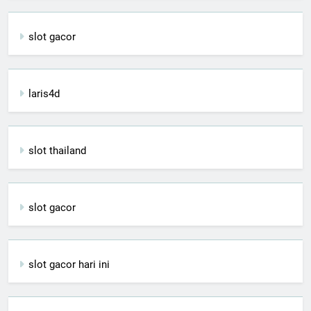
slot gacor
laris4d
slot thailand
slot gacor
slot gacor hari ini