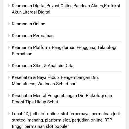
Keamanan Digital,Privasi Online,Panduan Akses,Proteksi
Akun,Literasi Digital
Keamanan Online
Keamanan Permainan
Keamanan Platform, Pengalaman Pengguna, Teknologi
Permainan
Keamanan Siber & Analisis Data
Kesehatan & Gaya Hidup, Pengembangan Diri,
Mindfulness, Wellness Sehari-hari
Kesehatan Mental Pengembangan Diri Psikologi dan
Emosi Tips Hidup Sehat
Lebah4D, judi slot online, slot terpercaya, permainan judi,
strategi menang, platform slot, perjudian online, RTP
tinggi, permainan slot populer