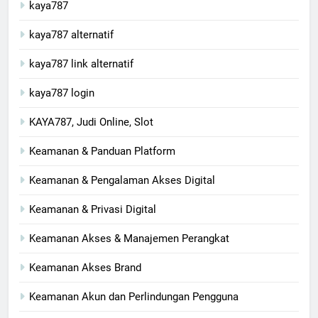
kaya787
kaya787 alternatif
kaya787 link alternatif
kaya787 login
KAYA787, Judi Online, Slot
Keamanan & Panduan Platform
Keamanan & Pengalaman Akses Digital
Keamanan & Privasi Digital
Keamanan Akses & Manajemen Perangkat
Keamanan Akses Brand
Keamanan Akun dan Perlindungan Pengguna