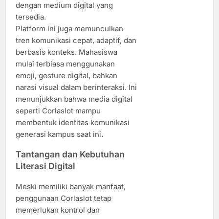
dengan medium digital yang
tersedia.
Platform ini juga memunculkan
tren komunikasi cepat, adaptif, dan
berbasis konteks. Mahasiswa
mulai terbiasa menggunakan
emoji, gesture digital, bahkan
narasi visual dalam berinteraksi. Ini
menunjukkan bahwa media digital
seperti Corlaslot mampu
membentuk identitas komunikasi
generasi kampus saat ini.
Tantangan dan Kebutuhan
Literasi Digital
Meski memiliki banyak manfaat,
penggunaan Corlaslot tetap
memerlukan kontrol dan