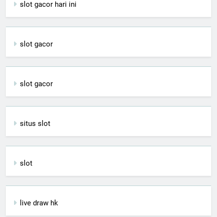
slot gacor hari ini
slot gacor
slot gacor
situs slot
slot
live draw hk