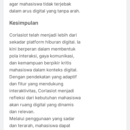
agar mahasiswa tidak terjebak
dalam arus digital yang tanpa arah.
Kesimpulan
Corlaslot telah menjadi lebih dari
sekadar platform hiburan digital. Ia
kini berperan dalam membentuk
pola interaksi, gaya komunikasi,
dan kemampuan berpikir kritis
mahasiswa dalam konteks digital.
Dengan pendekatan yang adaptif
dan fitur yang mendukung
interaktivitas, Corlaslot menjadi
refleksi dari kebutuhan mahasiswa
akan ruang digital yang dinamis
dan relevan.
Melalui penggunaan yang sadar
dan terarah, mahasiswa dapat